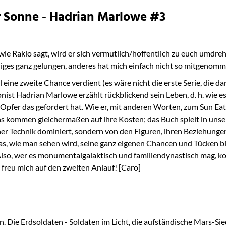
r Sonne - Hadrian Marlowe #3
ie Rakio sagt, wird er sich vermutlich/hoffentlich zu euch umdre
einiges ganz gelungen, anderes hat mich einfach nicht so mitgenomm
ll eine zweite Chance verdient (es wäre nicht die erste Serie, die 
onist Hadrian Marlowe erzählt rückblickend sein Leben, d. h. wie es
 Opfer das gefordert hat. Wie er, mit anderen Worten, zum Sun Ea
 kommen gleichermaßen auf ihre Kosten; das Buch spielt in unsere
her Technik dominiert, sondern von den Figuren, ihren Beziehunge
s, wie man sehen wird, seine ganz eigenen Chancen und Tücken bi
, wer es monumentalgalaktisch und familiendynastisch mag, kommt 
l freu mich auf den zweiten Anlauf! [Caro]
 Die Erdsoldaten - Soldaten im Licht, die aufständische Mars-Sie