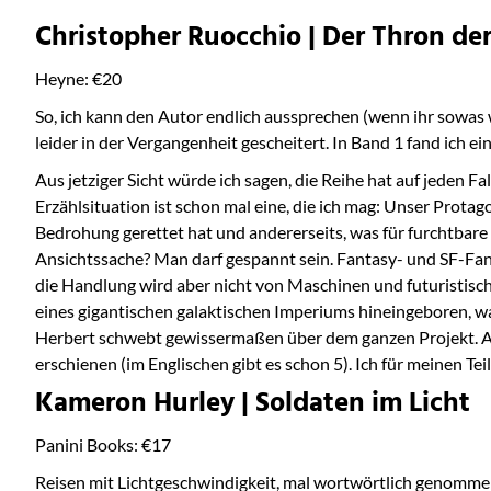
Christopher Ruocchio | Der Thron de
Heyne: €20
So, ich kann den Autor endlich aussprechen (wenn ihr sowas w
leider in der Vergangenheit gescheitert. In Band 1 fand ich 
Aus jetziger Sicht würde ich sagen, die Reihe hat auf jeden Fa
Erzählsituation ist schon mal eine, die ich mag: Unser Protag
Bedrohung gerettet hat und andererseits, was für furchtbare
Ansichtssache? Man darf gespannt sein. Fantasy- und SF-Fans
die Handlung wird aber nicht von Maschinen und futuristisc
eines gigantischen galaktischen Imperiums hineingeboren, wa
Herbert schwebt gewissermaßen über dem ganzen Projekt. Also
erschienen (im Englischen gibt es schon 5). Ich für meinen Tei
Kameron Hurley | Soldaten im Licht
Panini Books: €17
Reisen mit Lichtgeschwindigkeit, mal wortwörtlich genommen.