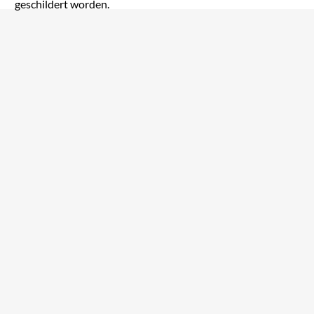
geschildert worden.
1984
1984
bei Amazon ansehen
bei Amazon ansehen