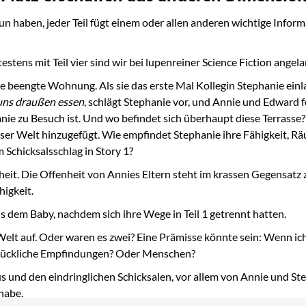
 tun haben, jeder Teil fügt einem oder allen anderen wichtige Infor
stens mit Teil vier sind wir bei lupenreiner Science Fiction angela
e beengte Wohnung. Als sie das erste Mal Kollegin Stephanie einla
uns draußen essen
, schlägt Stephanie vor, und Annie und Edward 
ie zu Besuch ist. Und wo befindet sich überhaupt diese Terrasse? 
 dieser Welt hinzugefügt. Wie empfindet Stephanie ihre Fähigkeit,
m Schicksalsschlag in Story 1?
heit. Die Offenheit von Annies Eltern steht im krassen Gegensatz 
higkeit.
aus dem Baby, nachdem sich ihre Wege in Teil 1 getrennt hatten.
e Welt auf. Oder waren es zwei? Eine Prämisse könnte sein: Wenn 
 glückliche Empfindungen? Oder Menschen?
nd den eindringlichen Schicksalen, vor allem von Annie und Steph
habe.