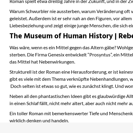
Roman spielt etwa dreißig Jahre in der Zukunft, und in der Zwi
Warum Schwurbler nie aussterben, warum Veränderung oft vo
geleistet. Außerdem ist er sehr nah an den Figuren, vor allem 
Liebesbeziehung und zeigt einige junge Menschen, die sich e
The Museum of Human History | Rebek
Was wäre, wenn es ein Mittel gegen das Altern gäbe? Wohlgem
sterben. Die Firma Genesix entwickelt “Prosyntus”, ein Mittel
das Mittel hat Nebenwirkungen.
Strukturell ist der Roman eine Herausforderung, er ist keine
gibt es viele mit dem Thema verknüpfte Nebenhandlungen, w
Doch selten ist etwas so gut, wie es zunächst klingt. Und womö
Neben all den phantastischen Ideen gibt es glaubwürdige Allt
in einen Schlaf fällt, nicht mehr altert, aber auch nicht mehr
Ein toller Roman mit bemerkenswerter Tiefe und Menschenke
wirklich denken und handeln.