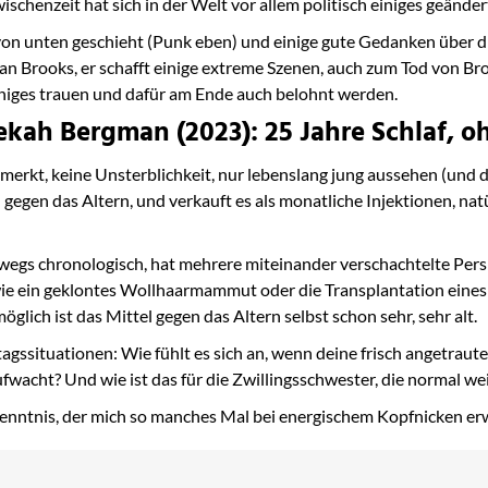
schenzeit hat sich in der Welt vor allem politisch einiges geändert.
n unten geschieht (Punk eben) und einige gute Gedanken über d
an Brooks, er schafft einige extreme Szenen, auch zum Tod von Brook
iniges trauen und dafür am Ende auch belohnt werden.
ah Bergman (2023): 25 Jahre Schlaf, oh
erkt, keine Unsterblichkeit, nur lebenslang jung aussehen (und d
 gegen das Altern, und verkauft es als monatliche Injektionen, nat
swegs chronologisch, hat mehrere miteinander verschachtelte Persp
ie ein geklontes Wollhaarmammut oder die Transplantation eines
glich ist das Mittel gegen das Altern selbst schon sehr, sehr alt.
agssituationen: Wie fühlt es sich an, wenn deine frisch angetraut
 aufwacht? Und wie ist das für die Zwillingsschwester, die normal w
nntnis, der mich so manches Mal bei energischem Kopfnicken erw