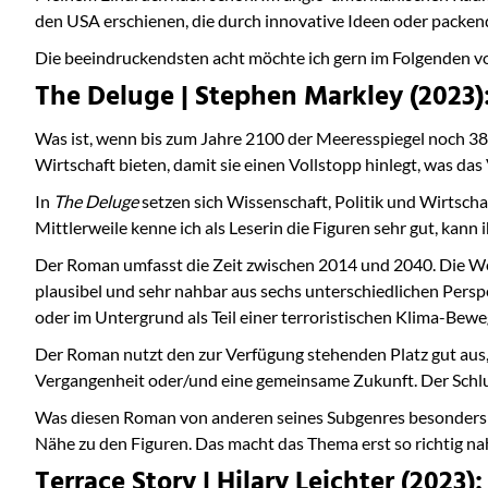
den USA erschienen, die durch innovative Ideen oder packend
Die beeindruckendsten acht möchte ich gern im Folgenden vors
The Deluge | Stephen Markley (2023):
Was ist, wenn bis zum Jahre 2100 der Meeresspiegel noch 38
Wirtschaft bieten, damit sie einen Vollstopp hinlegt, was das
In
The Deluge
setzen sich Wissenschaft, Politik und Wirtschaf
Mittlerweile kenne ich als Leserin die Figuren sehr gut, kan
Der Roman umfasst die Zeit zwischen 2014 und 2040. Die We
plausibel und sehr nahbar aus sechs unterschiedlichen Perspek
oder im Untergrund als Teil einer terroristischen Klima-Bewe
Der Roman nutzt den zur Verfügung stehenden Platz gut aus,
Vergangenheit oder/und eine gemeinsame Zukunft. Der Schluss
Was diesen Roman von anderen seines Subgenres besonders a
Nähe zu den Figuren. Das macht das Thema erst so richtig na
Terrace Story | Hilary Leichter (2023