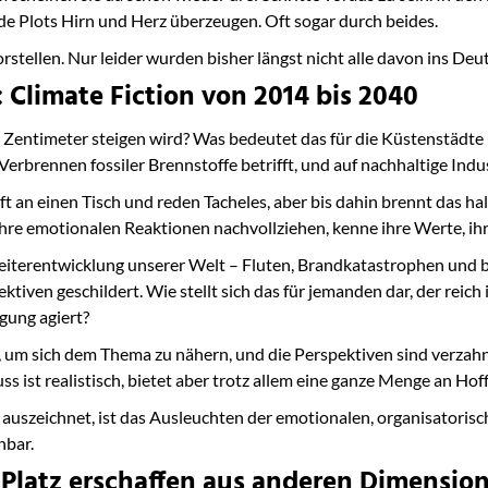
e Plots Hirn und Herz überzeugen. Oft sogar durch beides.
tellen. Nur leider wurden bisher längst nicht alle davon ins Deu
 Climate Fiction von 2014 bis 2040
 Zentimeter steigen wird? Was bedeutet das für die Küstenstädte
 Verbrennen fossiler Brennstoffe betrifft, und auf nachhaltige Ind
t an einen Tisch und reden Tacheles, aber bis dahin brennt das ha
n ihre emotionalen Reaktionen nachvollziehen, kenne ihre Werte, ih
iterentwicklung unserer Welt – Fluten, Brandkatastrophen und 
tiven geschildert. Wie stellt sich das für jemanden dar, der reich 
gung agiert?
 um sich dem Thema zu nähern, und die Perspektiven sind verzahn
 ist realistisch, bietet aber trotz allem eine ganze Menge an Ho
uszeichnet, ist das Ausleuchten der emotionalen, organisatoris
hbar.
): Platz erschaffen aus anderen Dimensio