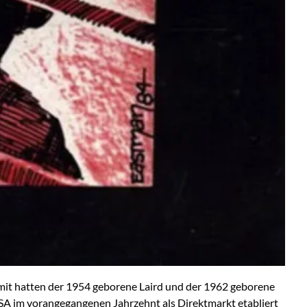
amit hatten der 1954 geborene Laird und der 1962 geborene
USA im vorangegangenen Jahrzehnt als Direktmarkt etabliert