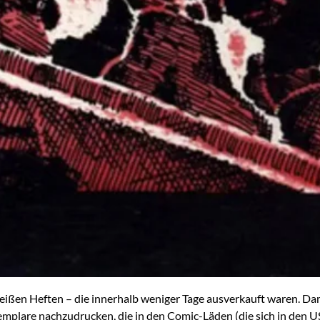
-weißen Heften – die innerhalb weniger Tage ausverkauft waren. D
xemplare nachzudrucken, die in den Comic-Läden (die sich in den 