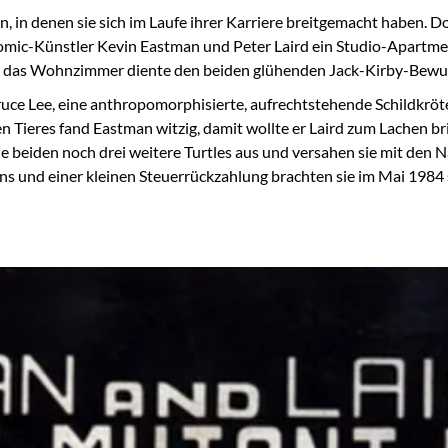
, in denen sie sich im Laufe ihrer Karriere breitgemacht haben. 
 Comic-Künstler Kevin Eastman und Peter Laird ein Studio-Apart
d das Wohnzimmer diente den beiden glühenden Jack-Kirby-Bewunde
ruce Lee, eine anthropomorphisierte, aufrechtstehende Schildkr
n Tieres fand Eastman witzig, damit wollte er Laird zum Lachen br
 die beiden noch drei weitere Turtles aus und versahen sie mit d
ns und einer kleinen Steuerrückzahlung brachten sie im Mai 1984 