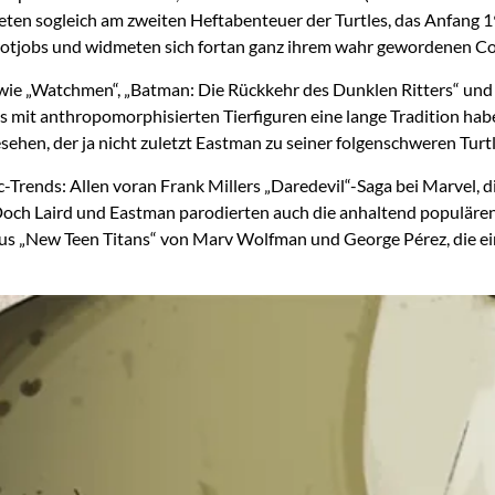
eten sogleich am zweiten Heftabenteuer der Turtles, das Anfang 1
 Brotjobs und widmeten sich fortan ganz ihrem wahr gewordenen C
 wie „Watchmen“, „Batman: Die Rückkehr des Dunklen Ritters“ und
mics mit anthropomorphisierten Tierfiguren eine lange Tradition 
, der ja nicht zuletzt Eastman zu seiner folgenschweren Turtle-
-Trends: Allen voran Frank Millers „Daredevil“-Saga bei Marvel,
n. Doch Laird und Eastman parodierten auch die anhaltend populä
aus „New Teen Titans“ von Marv Wolfman und George Pérez, die 