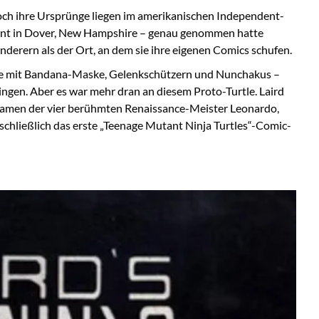
Doch ihre Ursprünge liegen im amerikanischen Independent-
ment in Dover, New Hampshire – genau genommen hatte
rern als der Ort, an dem sie ihre eigenen Comics schufen.
öte mit Bandana-Maske, Gelenkschützern und Nunchakus –
ingen. Aber es war mehr dran an diesem Proto-Turtle. Laird
en Namen der vier berühmten Renaissance-Meister Leonardo,
schließlich das erste „Teenage Mutant Ninja Turtles“-Comic-