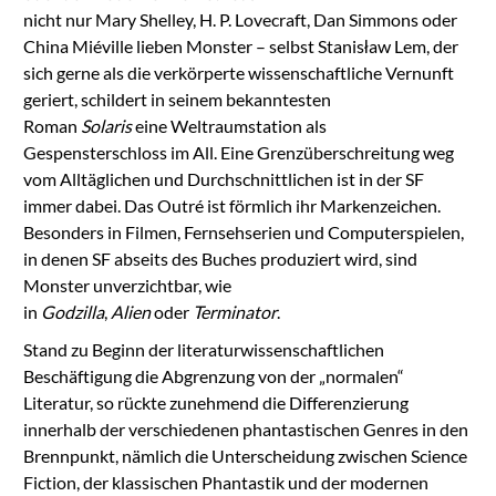
nicht nur Mary Shelley, H. P. Lovecraft, Dan Simmons oder
China Miéville lieben Monster – selbst Stanisław Lem, der
sich gerne als die verkörperte wissenschaftliche Vernunft
geriert, schildert in seinem bekanntesten
Roman
Solaris
eine Weltraumstation als
Gespensterschloss im All. Eine Grenzüberschreitung weg
vom Alltäglichen und Durchschnittlichen ist in der SF
immer dabei. Das Outré ist förmlich ihr Markenzeichen.
Besonders in Filmen, Fernsehserien und Computerspielen,
in denen SF abseits des Buches produziert wird, sind
Monster unverzichtbar, wie
in
Godzilla
,
Alien
oder
Terminator
.
Stand zu Beginn der literaturwissenschaftlichen
Beschäftigung die Abgrenzung von der „normalen“
Literatur, so rückte zunehmend die Differenzierung
innerhalb der verschiedenen phantastischen Genres in den
Brennpunkt, nämlich die Unterscheidung zwischen Science
Fiction, der klassischen Phantastik und der modernen