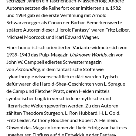
sechziger Jahren ein Taschenbuch-Massenerfolg. Andere
Autoren setzten die Reihe fort oder imitierten sie. 1982
und 1984 gab es die erste Verfilmung mit Arnold
Schwarzenegger als Conan der Barbar. Bemerkenswerte
spätere Autoren dieser „Heroic Fantasy“ waren Fritz Leiber,
Michael Moorcock und Karl Edward Wagner.
Einer humoristisch orientierten Variante widmete sich von
1939-1943 das Pulp-Magazin
Unknown Worlds,
ein von
John W. Campbell ediertes Schwestermagazin
von
Astounding
, in dem fantastische Stoffe wie
Lykanthropie wissenschaftlich erklärt wurden Typisch
dafür waren die Harold-Shea-Geschichten von L. Sprague
de Camp und Fletcher Pratt, deren Helden mittels
symbolischer Logik in verschiedene mythische und
literarische Welten geworfen werden. Zu den Autoren
zählten Theodore Sturgeon, L. Ron Hubbard, H. L. Gold,
Fritz Leider, Anthony Boucher und Robert A. Heinlein.
Obwohl das Magazin kommerziell kein Erfolg war, hatte es
ungeheuren Einfluss auf die Entwicklung der Fantasy.