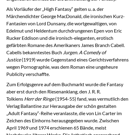
Als Vorläufer der „High Fantasy“ gelten u. a. der
Märchendichter George MacDonald, die ironischen Kurz-
Fantasien von Lord Dunsany, die wortgewaltigen, von
Edelmut und Heldentum durchdrungenen Epen von Eric
Rucker Eddison und die ironisch-eleganten, erotisch
gefärbten Romane des Amerikaners James Branch Cabell.
Cabells bekanntestes Buch
Jurgen. A Comedy of
Justice
(1919) wurde Gegenstand eines Gerichtsverfahrens
wegen Pornographie, was dem Roman eine ungeheure
Publicity verschaffte.
Zum Erfolgsgenre auf dem Buchmarkt wurde die Fantasy
aber erst durch den Riesenanklang, den J. R. R.
Tolkiens
Herr der Ringe
(1954-55) fand, was vermutlich den
Verlag Ballantine zur Herausgabe der schön gestalten
„Adult Fantasy“-Reihe veranlasste, die von Lin Carter im
Zeichen des Einhorns herausgegeben wurde. Zwischen
April 1969 und 1974 erschienen 65 Bände, meist
Nachdrucke älterer Werke. Die ästhetisch ansprechend