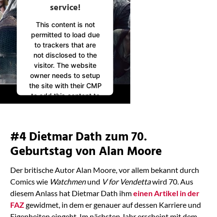
service!
This content is not
permitted to load due
to trackers that are
not disclosed to the
visitor. The website
owner needs to setup
the site with their CMP
to add this content to
the list of technologies
used.
Powered by
#4 Dietmar Dath zum 70.
Usercentrics Consent
Management
Geburtstag von Alan Moore
Platform
Der britische Autor Alan Moore, vor allem bekannt durch
Comics wie
Watchmen
und
V for Vendetta
wird 70. Aus
diesem Anlass hat Dietmar Dath ihm
einen Artikel in der
FAZ
gewidmet, in dem er genauer auf dessen Karriere und
Eigenheiten eingeht. Im nächsten Jahr erscheint mit dem