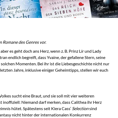
ten Romane des Genres vor.
ber es geht doch ans Herz, wenn z. B. Prinz Lír und Lady
an endlich begreift, dass Yvaine, der gefallene Stern, seine
 solchen Momenten. Bei ihr ist die Liebesgeschichte nicht nur
zten Jahre, inklusive einiger Geheimtipps, stellen wir euch
olkes sucht eine Braut, und sie soll mit vier weiteren
 inoffiziell: Niemand darf merken, dass Calithea ihr Herz
eimnis hütet. Spätestens seit Kiera Cass‘
Selection
sind
antasy nicht hinter der internationalen Konkurrenz