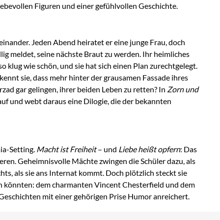
iebevollen Figuren und einer gefühlvollen Geschichte.
reinander. Jeden Abend heiratet er eine junge Frau, doch
llig meldet, seine nächste Braut zu werden. Ihr heimliches
 klug wie schön, und sie hat sich einen Plan zurechtgelegt.
rkennt sie, dass mehr hinter der grausamen Fassade ihres
ad gar gelingen, ihrer beiden Leben zu retten? In
Zorn und
 und webt daraus eine Dilogie, die der bekannten
ia-Setting.
Macht ist Freiheit
– und
Liebe heißt opfern
: Das
ieren. Geheimnisvolle Mächte zwingen die Schüler dazu, als
s, als sie ans Internat kommt. Doch plötzlich steckt sie
sein könnten: dem charmanten Vincent Chesterfield und dem
 Geschichten mit einer gehörigen Prise Humor anreichert.