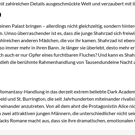
mit zahlreichen Details ausgeschmückte Welt und verzaubert mit l
h
einen Palast bringen – allerdings nicht gleichzeitig, sondern hinte
n. Umso überraschender ist es, dass die junge Shahrzad sich freiwi
hlreichen anderen Mädchen, die vor ihr kamen. Shahrzad ist ebenso
 so immer mehr in ihren Bann. Je länger sie überlebt, desto mehr e
 auch er nur Opfer eines furchtbaren Fluches? Und kann es Shahrz
hdieh die berühmte Rahmenhandlung von Tausendundeine Nacht auf
e Romantasy-Handlung in das derzeit extrem beliebte Dark Academ
ld und St. Burrington, die seit Jahrhunderten miteinander rivalis
nander anzutreten. Von all dem ahnt die Protagonistin Alice nicht
n zwei attraktiven jungen Männern, die unterschiedlicher nicht 
 Tacks Romane macht aus, dass sie ihre dramatischen, emotionalen