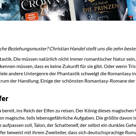
ische Beziehungsmuster? Christian Handel stellt uns die zehn bes
astik. Die müssen natürlich nicht immer romantischer Natur sein, a
kennen müssen, dass es keine Zukunft für sie gibt. Oder wenn Tristr
 viele andere Untergenre der Phantastik schwelgt die Romantasy in
rum der Handlung. Einige der schönsten Romantasy-Romane der let
fer
 bereit, ins Reich der Elfen zu reisen. Der König dieses magischen V
 magische, teils lebensgefährliche Aufgaben. Die größte davon ist
e aufpassen soll, Talon, der Schattenelf, der selbst ein dunkles Geh
ffer beweist mit ihrem Zweiteiler, dass sich deutschsprachige Rom