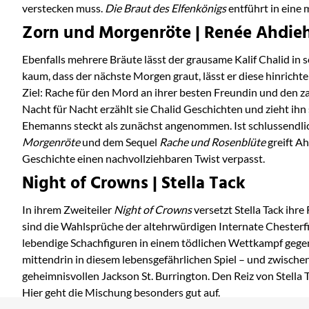
verstecken muss.
Die Braut des Elfenkönigs
entführt in eine 
Zorn und Morgenröte | Renée Ahdie
Ebenfalls mehrere Bräute lässt der grausame Kalif Chalid in s
kaum, dass der nächste Morgen graut, lässt er diese hinrichte
Ziel: Rache für den Mord an ihrer besten Freundin und den za
Nacht für Nacht erzählt sie Chalid Geschichten und zieht ihn
Ehemanns steckt als zunächst angenommen. Ist schlussendlich
Morgenröte
und dem Sequel
Rache und Rosenblüte
greift A
Geschichte einen nachvollziehbaren Twist verpasst.
Night of Crowns | Stella Tack
In ihrem Zweiteiler
Night of Crowns
versetzt Stella Tack ihr
sind die Wahlsprüche der altehrwürdigen Internate Chesterfie
lebendige Schachfiguren in einem tödlichen Wettkampf gegenei
mittendrin in diesem lebensgefährlichen Spiel – und zwische
geheimnisvollen Jackson St. Burrington. Den Reiz von Stella
Hier geht die Mischung besonders gut auf.