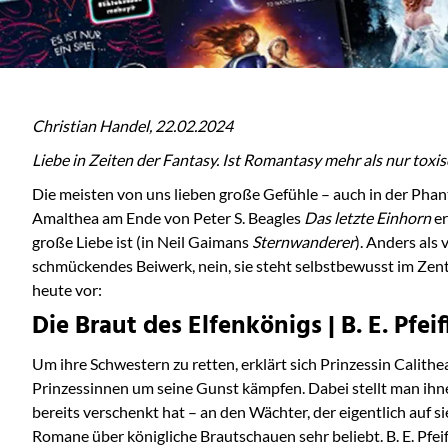
Christian Handel, 22.02.2024
Liebe in Zeiten der Fantasy. Ist Romantasy mehr als nur tox
Die meisten von uns lieben große Gefühle – auch in der Phant
Amalthea am Ende von Peter S. Beagles
Das letzte Einhorn
er
große Liebe ist (in Neil Gaimans
Sternwanderer
). Anders als
schmückendes Beiwerk, nein, sie steht selbstbewusst im Zent
heute vor:
Die Braut des Elfenkönigs | B. E. Pfeif
Um ihre Schwestern zu retten, erklärt sich Prinzessin Calithea
Prinzessinnen um seine Gunst kämpfen. Dabei stellt man ihnen
bereits verschenkt hat – an den Wächter, der eigentlich auf si
Romane über königliche Brautschauen sehr beliebt. B. E. Pfei