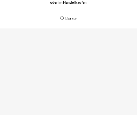
oder im Handel kaufen
Merken
Philip Reeve hat es geschafft und mich
komplett überzeugen können mit seiner Welt
[...] Eine absolute Leseempfehlung für die Leute,
die spannende Bücher mit starken
Protagonisten lieben.
Christina Weber,
neywonderland.wordpress, 17. Februar 2019