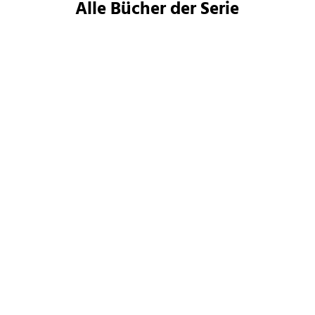
Alle Bücher der Serie
Philip Reeve
Philip Reeve
Mortal Engines - Krieg
Mortal Engines - Jagd
der Städte
durchs Eis