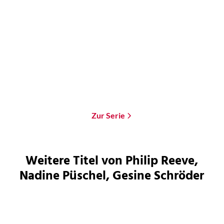
Philip Reeve
Philip Reeve
Mortal Engines - Der
Mortal Engines - Die
Grüne Sturm
verlorene Stad ...
Taschenbuch
Taschenbuch
12,00
€
*
18,00
€
*
Im Handel kaufen
Merken
Merken
Zur Serie
Weitere Titel von Philip Reeve,
Nadine Püschel, Gesine Schröder