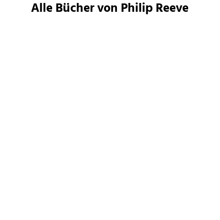
Alle Bücher von Philip Reeve
Philip Reeve
Philip Reeve
Mortal Engines - Die
Mortal Engines - Der
verlorene Stad ...
Grüne Sturm