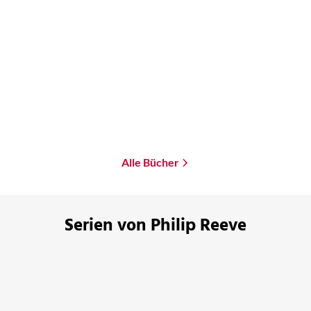
Philip Reeve
Philip Reeve
Mortal Engines - Jagd
Mortal Engines - Krieg
durchs Eis
der Städte
Taschenbuch
Taschenbuch
12,00
€
*
12,00
€
*
Merken
Merken
Alle Bücher
Serien von Philip Reeve