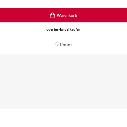
oder im Handel kaufen
Merken
überzeugen können mit seiner Welt [...] Eine absolu