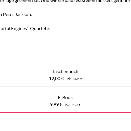
re Tage gesehen hat. Und wie sie bald feststellen müssen, geht dort
on Peter Jackson.
Mortal Engines“-Quartetts
Taschenbuch
12,00
€
inkl. MwSt.
E-Book
9,99
€
inkl. MwSt.