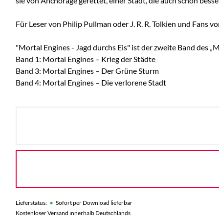
sie von Anchorage gerettet, einer Stadt, die auch schon besse
Für Leser von Philip Pullman oder J. R. R. Tolkien und Fans v
"Mortal Engines - Jagd durchs Eis" ist der zweite Band des „
Band 1: Mortal Engines – Krieg der Städte
Band 3: Mortal Engines – Der Grüne Sturm
Band 4: Mortal Engines – Die verlorene Stadt
•
Lieferstatus:
Sofort per Download lieferbar
Kostenloser Versand innerhalb Deutschlands