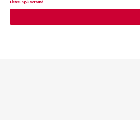
Lieferung & Versand
Philip Reeve hat es geschafft und mich komplett 
Bücher mit starken Protagonisten lieben.
Christina Weber,
neywonderland.wordpress, 17. Februar 2019