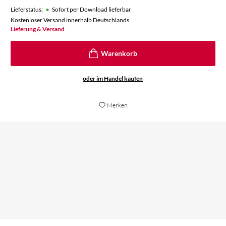
•
Lieferstatus:
Sofort per Download lieferbar
Kostenloser Versand innerhalb Deutschlands
Lieferung & Versand
oder im Handel kaufen
Merken
eine Hommage an Horror Altmeister H.P.
ei
Lovecraft
zu
Claus Dreckmann,
Pe
Bunte, 14. November 2019
Ku