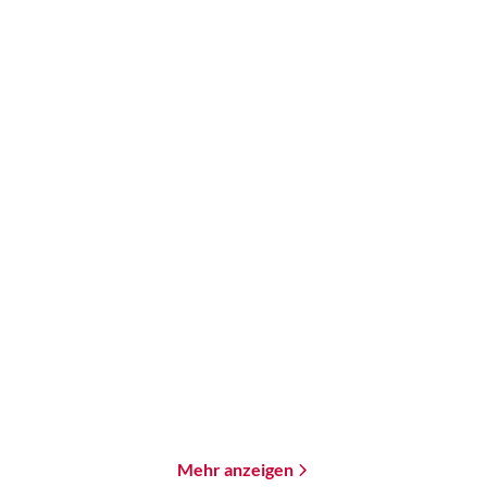
H.P. Lovecraft
H.P. Lovecraft
Der Fall Charles Dexter
Die Farbe aus dem All
Ward
E-Book
E-Book
2,99
€
*
0,99
€
*
Merken
Merken
Mehr anzeigen