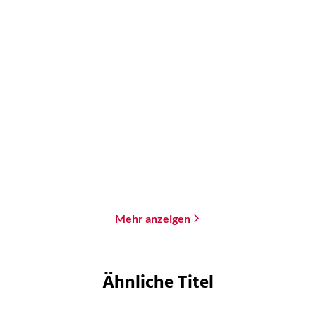
H.P. Lovecraft
H.P. Lovecraft
Cthulhus Ruf. Das
An den Bergen des
Lesebuch
Wahnsinns
Paperback
E-Book
25,00
€
*
2,99
€
*
Merken
Merken
Mehr anzeigen
Ähnliche Titel