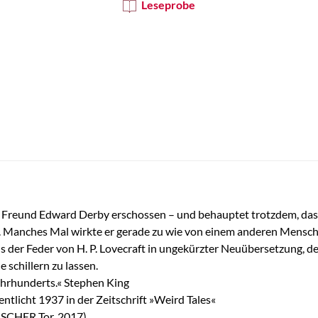
Leseprobe
en Freund Edward Derby erschossen – und behauptet trotzdem, dass
t. Manches Mal wirkte er gerade zu wie von einem anderen Mensche
der Feder von H. P. Lovecraft in ungekürzter Neuübersetzung, der e
schillern zu lassen.
Jahrhunderts.« Stephen King
ntlicht 1937 in der Zeitschrift »Weird Tales«
FISCHER Tor, 2017)