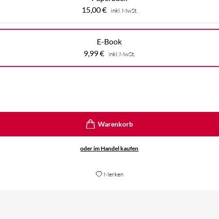
15,00
€
inkl. MwSt.
E-Book
9,99
€
inkl. MwSt.
oder im Handel kaufen
Merken
t nicht das Überwerk, aber gut lesbar, auch ohne alle