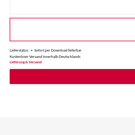
•
Lieferstatus:
Sofort per Download lieferbar
Kostenloser Versand innerhalb Deutschlands
Lieferung & Versand
›Dead Zone‹ is