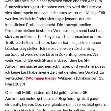
Accounts sich in ein paar Wochen einen anderen Ast zum
Rumzwitschern gesucht haben werden, wird die Liste vor
sich hindümpeln oder vielleicht auch weiter mit Müll gefüllt
werden. Vielleicht findet sich sogar jemand, der die
inhaltlichen Probleme behebt. Die konzeptionellen
Probleme bleiben bestehen. Wenn sonst jemand Lust hat,
sich von uniformierten Flegeln wie hier anmachen und zur
Trollzielscheibe machen zu lassen, kann er ja einen neuen
Löschantrag stellen. Ich selbst ziehe den Löschantrag
zurück und werde diese Liste in Zukunft ignorieren. Wer
weiß, was ich Bereich SF und insbesondere bei SF-
Autorinnen mache und gemacht habe, wird verstehen, dass
ich keine Lust habe, meine Zeit mit dergleichen Quatsch zu
vergeuden."
(Wolfgang Rieger
, Wikipedia [Diskussion], 13.
März 2019)
Ob er mit Müll, mit dem die List gefüllt würde, SF-
Autorinnen meint, geht aus der Begründung nicht ganz
eindeutig hervor. Doch wer glaubte, damit sei es jetzt getan,
der täuschte sich. Das Ringen um den Erhalt der Liste ging