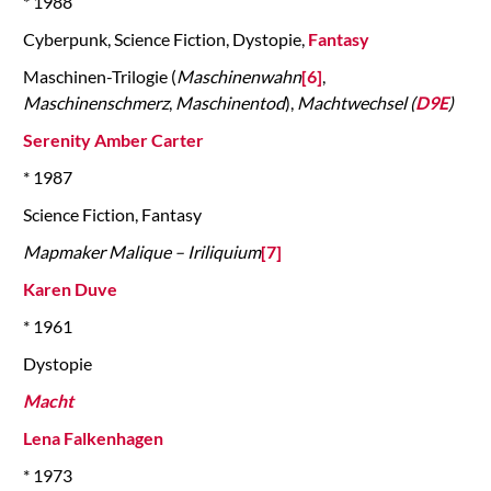
* 1988
Cyberpunk, Science Fiction, Dystopie,
Fantasy
Maschinen-Trilogie (
Maschinenwahn
[6]
,
Maschinenschmerz
,
Maschinentod
),
Machtwechsel (
D9E
)
Serenity Amber Carter
* 1987
Science Fiction, Fantasy
Mapmaker Malique – Iriliquium
[7]
Karen Duve
* 1961
Dystopie
Macht
Lena Falkenhagen
* 1973