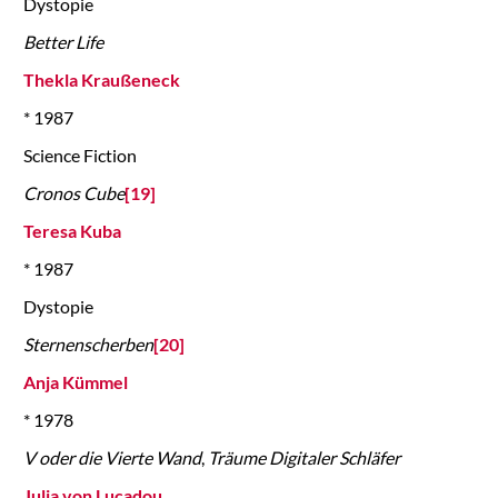
Dystopie
Better Life
Thekla Kraußeneck
* 1987
Science Fiction
Cronos Cube
[19]
Teresa Kuba
* 1987
Dystopie
Sternenscherben
[20]
Anja Kümmel
* 1978
V oder die Vierte Wand
,
Träume Digitaler Schläfer
Julia von Lucadou