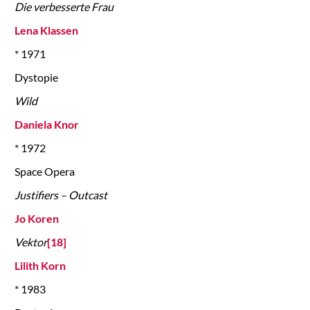
Die verbesserte Frau
Lena Klassen
* 1971
Dystopie
Wild
Daniela Knor
* 1972
Space Opera
Justifiers – Outcast
Jo Koren
Vektor
[18]
Lilith Korn
* 1983