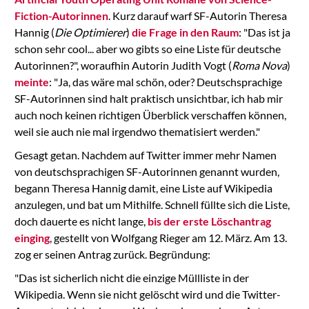
Fiction-Autorinnen
. Kurz darauf warf SF-Autorin Theresa
Hannig (
Die Optimierer
)
die Frage in den Raum
: "Das ist ja
schon sehr cool... aber wo gibts so eine Liste für deutsche
Autorinnen?", woraufhin Autorin Judith Vogt (
Roma Nova
)
meinte
: "Ja, das wäre mal schön, oder? Deutschsprachige
SF-Autorinnen sind halt praktisch unsichtbar, ich hab mir
auch noch keinen richtigen Überblick verschaffen können,
weil sie auch nie mal irgendwo thematisiert werden."
Gesagt getan. Nachdem auf Twitter immer mehr Namen
von deutschsprachigen SF-Autorinnen genannt wurden,
begann Theresa Hannig damit, eine Liste auf Wikipedia
anzulegen, und bat um Mithilfe. Schnell füllte sich die Liste,
doch dauerte es nicht lange,
bis der erste Löschantrag
einging
, gestellt von Wolfgang Rieger am 12. März. Am 13.
zog er seinen Antrag zurück. Begründung:
"Das ist sicherlich nicht die einzige Müllliste in der
Wikipedia. Wenn sie nicht gelöscht wird und die Twitter-