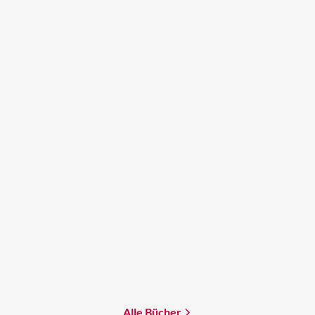
Brandon Q. Morris
Brandon Q. Morris
Die Störung
Die letzte Kosmonautin
Mehr erfahren
Mehr erfahren
Alle Bücher