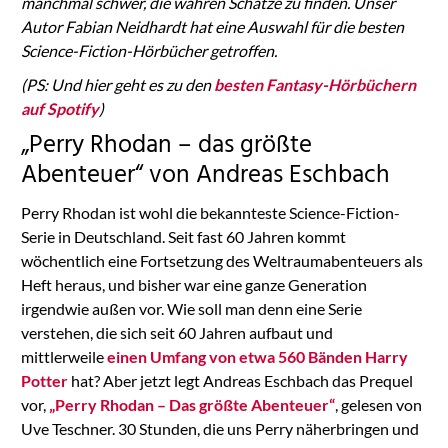
manchmal schwer, die wahren Schätze zu finden. Unser
Autor Fabian Neidhardt hat eine Auswahl für die besten
Science-Fiction-Hörbücher getroffen.
(PS: Und hier geht es zu den
besten Fantasy-Hörbüchern
auf Spotify
)
„Perry Rhodan – das größte
Abenteuer“ von Andreas Eschbach
Perry Rhodan ist wohl die bekannteste Science-Fiction-
Serie in Deutschland. Seit fast 60 Jahren kommt
wöchentlich eine Fortsetzung des Weltraumabenteuers als
Heft heraus, und bisher war eine ganze Generation
irgendwie außen vor. Wie soll man denn eine Serie
verstehen, die sich seit 60 Jahren aufbaut und
mittlerweile
einen Umfang von etwa 560 Bänden Harry
Potter
hat? Aber jetzt legt Andreas Eschbach das Prequel
vor,
„Perry Rhodan – Das größte Abenteuer“
, gelesen von
Uve Teschner. 30 Stunden, die uns Perry näherbringen und