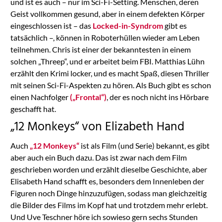
und ist es auch – nur im Sci-Fi-Setting. Menschen, deren
Geist vollkommen gesund, aber in einem defekten Körper
eingeschlossen ist – das
Locked-in-Syndrom
gibt es
tatsächlich –, können in Roboterhüllen wieder am Leben
teilnehmen. Chris ist einer der bekanntesten in einem
solchen „Threep“, und er arbeitet beim FBI. Matthias Lühn
erzählt den Krimi locker, und es macht Spaß, diesen Thriller
mit seinen Sci-Fi-Aspekten zu hören. Als Buch gibt es schon
einen Nachfolger
(„Frontal“)
, der es noch nicht ins Hörbare
geschafft hat.
„12 Monkeys“ von Elizabeth Hand
Auch
„12 Monkeys“
ist als Film (und Serie) bekannt, es gibt
aber auch ein Buch dazu. Das ist zwar nach dem Film
geschrieben worden und erzählt dieselbe Geschichte, aber
Elisabeth Hand schafft es, besonders dem Innenleben der
Figuren noch Dinge hinzuzufügen, sodass man gleichzeitig
die Bilder des Films im Kopf hat und trotzdem mehr erlebt.
Und Uve Teschner höre ich sowieso gern sechs Stunden