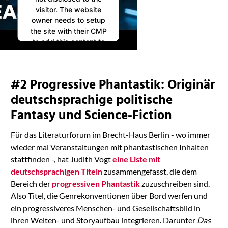
visitor. The website
owner needs to setup
the site with their CMP
to add this content to
the list of technologies
used.
Powered by
#2 Progressive Phantastik: Originär
Usercentrics Consent
Management
deutschsprachige politische
Platform
Fantasy und Science-Fiction
Für das Literaturforum im Brecht-Haus Berlin - wo immer
wieder mal Veranstaltungen mit phantastischen Inhalten
stattfinden -, hat Judith Vogt
eine Liste mit
deutschsprachigen Titeln
zusammengefasst, die dem
Bereich der
progressiven Phantastik
zuzuschreiben sind.
Also Titel, die Genrekonventionen über Bord werfen und
ein progressiveres Menschen- und Gesellschaftsbild in
ihren Welten- und Storyaufbau integrieren. Darunter
Das