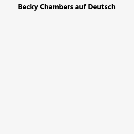
Becky Chambers auf Deutsch
Becky Chambers
Becky Chambers
Der lange Weg zu einem
Zwischen zwei Sternen
kleinen zorn ...