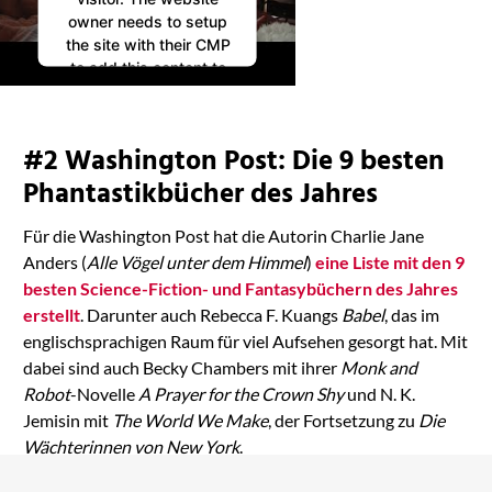
owner needs to setup
the site with their CMP
to add this content to
the list of technologies
used.
Powered by
#2 Washington Post: Die 9 besten
Usercentrics Consent
Management
Phantastikbücher des Jahres
Platform
Für die Washington Post hat die Autorin Charlie Jane
Anders (
Alle Vögel unter dem Himmel
)
eine Liste mit den 9
besten Science-Fiction- und Fantasybüchern des Jahres
erstellt
. Darunter auch Rebecca F. Kuangs
Babel
, das im
englischsprachigen Raum für viel Aufsehen gesorgt hat. Mit
dabei sind auch Becky Chambers mit ihrer
Monk and
Robot
-Novelle
A Prayer for the Crown Shy
und N. K.
Jemisin mit
The World We Make
, der Fortsetzung zu
Die
Wächterinnen von New York
.