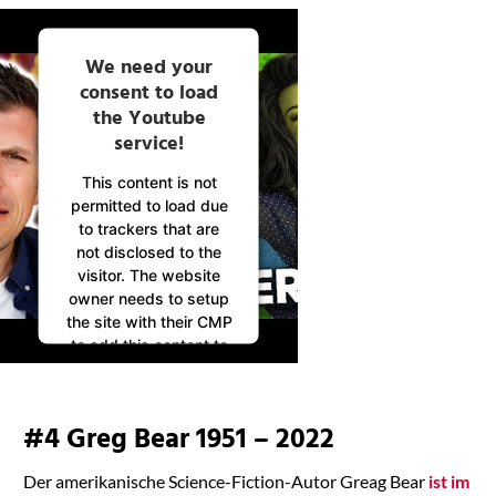
We need your
consent to load
the Youtube
service!
This content is not
permitted to load due
to trackers that are
not disclosed to the
visitor. The website
owner needs to setup
the site with their CMP
to add this content to
the list of technologies
used.
Powered by
#4 Greg Bear 1951 – 2022
Usercentrics Consent
Management
Der amerikanische Science-Fiction-Autor Greag Bear
ist im
Platform