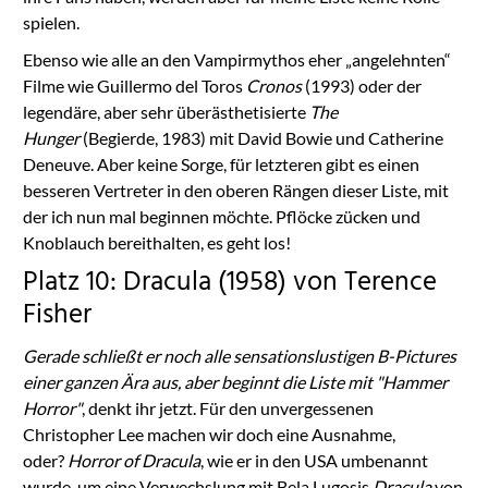
spielen.
Ebenso wie alle an den Vampirmythos eher „angelehnten“
Filme wie Guillermo del Toros
Cronos
(1993) oder der
legendäre, aber sehr überästhetisierte
The
Hunger
(Begierde, 1983) mit David Bowie und Catherine
Deneuve. Aber keine Sorge, für letzteren gibt es einen
besseren Vertreter in den oberen Rängen dieser Liste, mit
der ich nun mal beginnen möchte. Pflöcke zücken und
Knoblauch bereithalten, es geht los!
Platz 10: Dracula (1958) von Terence
Fisher
Gerade schließt er noch alle sensationslustigen B-Pictures
einer ganzen Ära aus, aber beginnt die Liste mit "Hammer
Horror"
, denkt ihr jetzt. Für den unvergessenen
Christopher Lee machen wir doch eine Ausnahme,
oder?
Horror of Dracula
, wie er in den USA umbenannt
wurde, um eine Verwechslung mit Bela Lugosis
Dracula
von