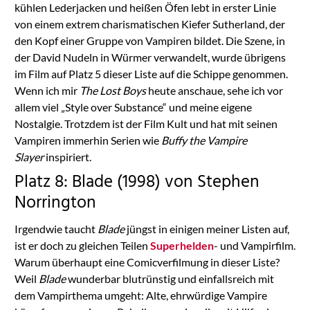
kühlen Lederjacken und heißen Öfen lebt in erster Linie
von einem extrem charismatischen Kiefer Sutherland, der
den Kopf einer Gruppe von Vampiren bildet. Die Szene, in
der David Nudeln in Würmer verwandelt, wurde übrigens
im Film auf Platz 5 dieser Liste auf die Schippe genommen.
Wenn ich mir
The Lost Boys
heute anschaue, sehe ich vor
allem viel „Style over Substance“ und meine eigene
Nostalgie. Trotzdem ist der Film Kult und hat mit seinen
Vampiren immerhin Serien wie
Buffy the Vampire
Slayer
inspiriert.
Platz 8: Blade (1998) von Stephen
Norrington
Irgendwie taucht
Blade
jüngst in einigen meiner Listen auf,
ist er doch zu gleichen Teilen
Superhelden
- und Vampirfilm.
Warum überhaupt eine Comicverfilmung in dieser Liste?
Weil
Blade
wunderbar blutrünstig und einfallsreich mit
dem Vampirthema umgeht: Alte, ehrwürdige Vampire