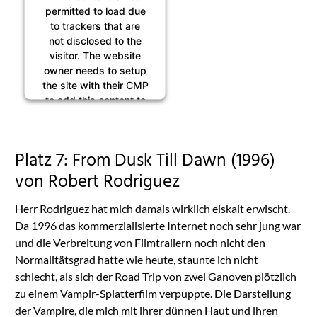
permitted to load due
to trackers that are
not disclosed to the
visitor. The website
owner needs to setup
the site with their CMP
to add this content to
the list of technologies
used.
Powered by
Platz 7: From Dusk Till Dawn (1996)
Usercentrics Consent
Management
von Robert Rodriguez
Platform
Herr Rodriguez hat mich damals wirklich eiskalt erwischt.
Da 1996 das kommerzialisierte Internet noch sehr jung war
und die Verbreitung von Filmtrailern noch nicht den
Normalitätsgrad hatte wie heute, staunte ich nicht
schlecht, als sich der Road Trip von zwei Ganoven plötzlich
zu einem Vampir-Splatterfilm verpuppte. Die Darstellung
der Vampire, die mich mit ihrer dünnen Haut und ihren