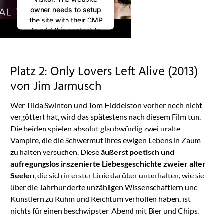
owner needs to setup
the site with their CMP
to add this content to
the list of technologies
used.
Powered by
Platz 2: Only Lovers Left Alive (2013)
Usercentrics Consent
Management
von Jim Jarmusch
Platform
Wer Tilda Swinton und Tom Hiddelston vorher noch nicht
vergöttert hat, wird das spätestens nach diesem Film tun.
Die beiden spielen absolut glaubwürdig zwei uralte
Vampire, die die Schwermut ihres ewigen Lebens in Zaum
zu halten versuchen. Diese
äußerst poetisch und
aufregungslos inszenierte Liebesgeschichte zweier alter
Seelen
, die sich in erster Linie darüber unterhalten, wie sie
über die Jahrhunderte unzähligen Wissenschaftlern und
Künstlern zu Ruhm und Reichtum verholfen haben, ist
nichts für einen beschwipsten Abend mit Bier und Chips.