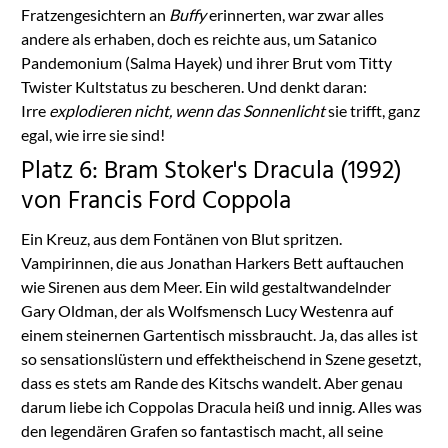
Fratzengesichtern an
Buffy
erinnerten, war zwar alles
andere als erhaben, doch es reichte aus, um Satanico
Pandemonium (Salma Hayek) und ihrer Brut vom Titty
Twister Kultstatus zu bescheren. Und denkt daran:
Irre
explodieren nicht
,
wenn das Sonnenlicht
sie trifft, ganz
egal, wie irre sie sind!
Platz 6: Bram Stoker's Dracula (1992)
von Francis Ford Coppola
Ein Kreuz, aus dem Fontänen von Blut spritzen.
Vampirinnen, die aus Jonathan Harkers Bett auftauchen
wie Sirenen aus dem Meer. Ein wild gestaltwandelnder
Gary Oldman, der als Wolfsmensch Lucy Westenra auf
einem steinernen Gartentisch missbraucht. Ja, das alles ist
so sensationslüstern und effektheischend in Szene gesetzt,
dass es stets am Rande des Kitschs wandelt. Aber genau
darum liebe ich Coppolas Dracula heiß und innig. Alles was
den legendären Grafen so fantastisch macht, all seine