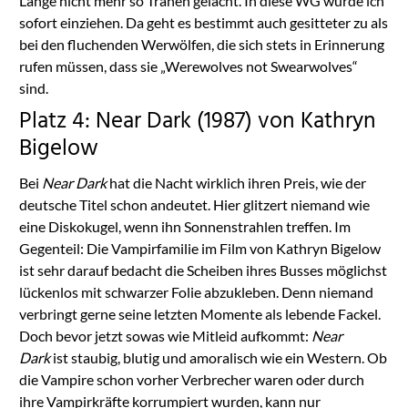
Lange nicht mehr so Tränen gelacht. In diese WG würde ich
sofort einziehen. Da geht es bestimmt auch gesitteter zu als
bei den fluchenden Werwölfen, die sich stets in Erinnerung
rufen müssen, dass sie „Werewolves not Swearwolves“
sind.
Platz 4: Near Dark (1987) von Kathryn
Bigelow
Bei
Near Dark
hat die Nacht wirklich ihren Preis, wie der
deutsche Titel schon andeutet. Hier glitzert niemand wie
eine Diskokugel, wenn ihn Sonnenstrahlen treffen. Im
Gegenteil: Die Vampirfamilie im Film von Kathryn Bigelow
ist sehr darauf bedacht die Scheiben ihres Busses möglichst
lückenlos mit schwarzer Folie abzukleben. Denn niemand
verbringt gerne seine letzten Momente als lebende Fackel.
Doch bevor jetzt sowas wie Mitleid aufkommt:
Near
Dark
ist staubig, blutig und amoralisch wie ein Western. Ob
die Vampire schon vorher Verbrecher waren oder durch
ihre Vampirkräfte korrumpiert wurden, kann nur