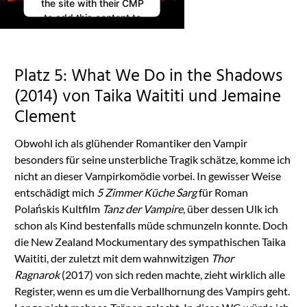
the site with their CMP
to add this content to
the list of technologies
used.
Powered by
Platz 5: What We Do in the Shadows
Usercentrics Consent
Management
(2014) von Taika Waititi und Jemaine
Platform
Clement
Obwohl ich als glühender Romantiker den Vampir
besonders für seine unsterbliche Tragik schätze, komme ich
nicht an dieser Vampirkomödie vorbei. In gewisser Weise
entschädigt mich
5 Zimmer Küche Sarg
für Roman
Polańskis Kultfilm
Tanz der Vampire
, über dessen Ulk ich
schon als Kind bestenfalls müde schmunzeln konnte. Doch
die New Zealand Mockumentary des sympathischen Taika
Waititi, der zuletzt mit dem wahnwitzigen
Thor
Ragnarok
(2017) von sich reden machte, zieht wirklich alle
Register, wenn es um die Verballhornung des Vampirs geht.