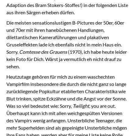
Adaption des Bram Stokers-Stoffes!) in der folgenden Liste
aus ihren Särgen erheben dürfen.
Die meisten sensationslustigen B-Pictures der 50er, 60er
und 70er mit ihren hanebüchenen Handlungen,
dilettantischen Kameraführungen und plakativen
Gruseleffekten lade ich ebenfalls nicht in mein Haus ein.
Sorry,
Comtesse des Grauens
(1970), ich habe heute leider
kein Foto für Dich. Wärst ja vermutlich eh nicht drauf zu
sehen.
Heutzutage gehören für mich zu einem waschechten
Vampirfilm insbesondere die durch die nicht ganz so lange
zurückliegende Popkultur etablierten Charakteristika wie
Blut trinken, spitze Eckzähne und die Angst vor der Sonne.
Was so viel bedeutet wie: Sorry,
Twilight
, you are out.
Überhaupt kann ich mit allen weichgespülten Versionen
des Vampirs wenig anfangen. Unsterbliche Teenager, die
mehr Superhelden sind als gepeinigte Unsterbliche mögen
ihre Fans haben, werden aber für meine Liste keine Rolle