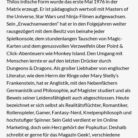
Thilos irdische Form wurde das erste Mal 1976 in der
Matrix erzeugt. Er ist pädagogisch wertvoll mit Masters of
the Universe, Star Wars und Ninja-Filmen aufgewachsen.
Sein „Erwachsenwerden“ hat er in den Folgejahren weiter
rausgezögert mit dem Besitz von beinahe jeder
Spielkonsole, dem stundenlangen Tauschen von Magic-
Karten und dem genussvollen Verzweifeln über Point &
Click-Abenteuern wie Monkey Island. Den Umgang mit
Menschen lernte er auf den letzten Drücker durch
Dungeons & Dragons. Als großer Liebhaber von englischer
Literatur, wie dem Herrn der Ringe oder Mary Shelly’s
Frankenstein, hat er Anglistik, mit den Nebenfächern
Germanistik und Philosophie, auf Magister studiert und als
Beweis seiner Leidensfähigkeit auch abgeschlossen. Heute
bezeichnet er sich selbst als Realitätsflüchter, Romantiker,
Rollenspieler, Gamer, Fantasy-Nerd, Kneipenphilosoph und
hochstufiger Spinner. Sein Geld verdient er im Online
Marketing, doch sein Herz gehört der Popkultur. Deshalb
schreibt er gerne für das Magazin Geek!, verschiedene