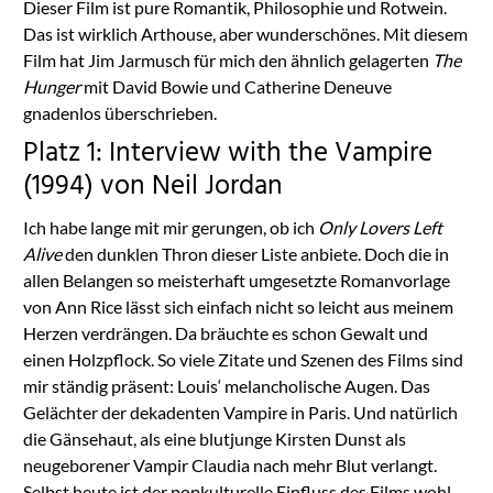
Dieser Film ist pure Romantik, Philosophie und Rotwein.
Das ist wirklich Arthouse, aber wunderschönes. Mit diesem
Film hat Jim Jarmusch für mich den ähnlich gelagerten
The
Hunger
mit David Bowie und Catherine Deneuve
gnadenlos überschrieben.
Platz 1: Interview with the Vampire
(1994) von Neil Jordan
Ich habe lange mit mir gerungen, ob ich
Only Lovers Left
Alive
den dunklen Thron dieser Liste anbiete. Doch die in
allen Belangen so meisterhaft umgesetzte Romanvorlage
von Ann Rice lässt sich einfach nicht so leicht aus meinem
Herzen verdrängen. Da bräuchte es schon Gewalt und
einen Holzpflock. So viele Zitate und Szenen des Films sind
mir ständig präsent: Louis‘ melancholische Augen. Das
Gelächter der dekadenten Vampire in Paris. Und natürlich
die Gänsehaut, als eine blutjunge Kirsten Dunst als
neugeborener Vampir Claudia nach mehr Blut verlangt.
Selbst heute ist der popkulturelle Einfluss des Films wohl