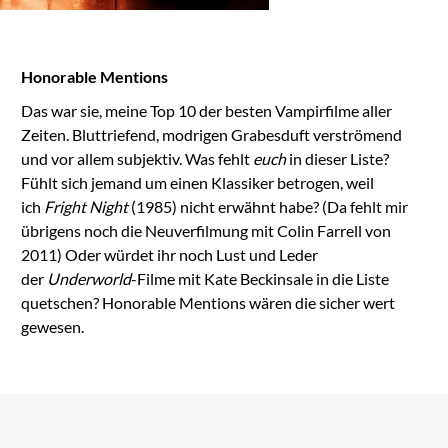
the list of technologies
used.
Powered by
Honorable Mentions
Usercentrics Consent
Management
Das war sie, meine Top 10 der besten Vampirfilme aller
Platform
Zeiten. Bluttriefend, modrigen Grabesduft verströmend
und vor allem subjektiv. Was fehlt
euch
in dieser Liste?
Fühlt sich jemand um einen Klassiker betrogen, weil
ich
Fright Night
(1985) nicht erwähnt habe? (Da fehlt mir
übrigens noch die Neuverfilmung mit Colin Farrell von
2011) Oder würdet ihr noch Lust und Leder
der
Underworld
-Filme mit Kate Beckinsale in die Liste
quetschen? Honorable Mentions wären die sicher wert
gewesen.