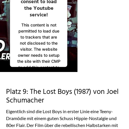
consent to load
the Youtube
service!
This content is not
permitted to load due
to trackers that are
not disclosed to the
visitor. The website
owner needs to setup
the site with their CMP
to add this content to
the list of technologies
used.
Powered by
Platz 9: The Lost Boys (1987) von Joel
Usercentrics Consent
Management
Schumacher
Platform
Eigentlich sind die Lost Boys in erster Linie eine Teeny-
Dramödie mit einem guten Schuss Hippie-Nostalgie und
80er Flair. Der Film über die rebellischen Halbstarken mit