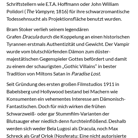
Schriftstellern wie E.T.A. Hoffmann oder John William
Polidori (
The Vampyre
, 1816) für ihre schwarzromantische
Todessehnsucht als Projektionsfläche benutzt wurden.
Bram Stoker verlieh seinem legendären
Grafen
Dracula
durch die Koppelung an einen historischen
Tyrannen erstmals Authentizität und Gewicht. Der Vampir
wurde vom blutschlürfenden Dämon zum düster-
majestätischen Gegenspieler Gottes befördert und damit
zu einem der schaurigsten „Gothic Villains“ in bester
Tradition von Miltons Satan in
Paradise Lost
.
Seit Gründung des ersten großen Filmstudios 1911 in
Babelsberg und Hollywood bestand bei Machern wie
Konsumenten ein vehementes Interesse am Dämonisch-
Fantastischen. Doch für mich wirken die frühen
Schwarzweiß- oder gar Stummfilm-Varianten der
Blutsauger eher niedlich denn furchteinflößend. Deshalb
werden sich weder Bela Lugosi als Dracula, noch Max
Schreck als Graf Orlok (Nosferatu: Eine nicht autorisierte