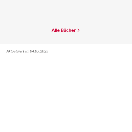
Gallant
Die Chroniken von Azuhr
– Der träum ...
Mehr erfahren
Mehr erfahren
Alle Bücher
Aktualisiert am 04.05.2023