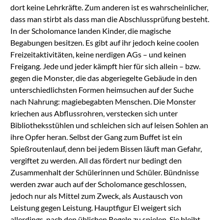
dort keine Lehrkräfte. Zum anderen ist es wahrscheinlicher,
dass man stirbt als dass man die Abschlussprüfung besteht.
In der Scholomance landen Kinder, die magische
Begabungen besitzen. Es gibt auf ihr jedoch keine coolen
Freizeitaktivitäten, keine nerdigen AGs – und keinen
Freigang. Jede und jeder kämpft hier für sich allein – bzw.
gegen die Monster, die das abgeriegelte Gebäude in den
unterschiedlichsten Formen heimsuchen auf der Suche
nach Nahrung: magiebegabten Menschen. Die Monster
kriechen aus Abflussrohren, verstecken sich unter
Bibliotheksstühlen und schleichen sich auf leisen Sohlen an
ihre Opfer heran. Selbst der Gang zum Buffet ist ein
Spießroutenlauf, denn bei jedem Bissen läuft man Gefahr,
vergiftet zu werden. All das fördert nur bedingt den
Zusammenhalt der Schülerinnen und Schüler. Bündnisse
werden zwar auch auf der Scholomance geschlossen,
jedoch nur als Mittel zum Zweck, als Austausch von
Leistung gegen Leistung. Hauptfigur El weigert sich
allerdings, nach den üblichen Regeln zu spielen. Sie bleibt