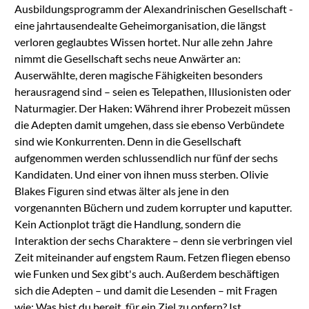
Ausbildungsprogramm der Alexandrinischen Gesellschaft -
eine jahrtausendealte Geheimorganisation, die längst
verloren geglaubtes Wissen hortet. Nur alle zehn Jahre
nimmt die Gesellschaft sechs neue Anwärter an:
Auserwählte, deren magische Fähigkeiten besonders
herausragend sind – seien es Telepathen, Illusionisten oder
Naturmagier. Der Haken: Während ihrer Probezeit müssen
die Adepten damit umgehen, dass sie ebenso Verbündete
sind wie Konkurrenten. Denn in die Gesellschaft
aufgenommen werden schlussendlich nur fünf der sechs
Kandidaten. Und einer von ihnen muss sterben. Olivie
Blakes Figuren sind etwas älter als jene in den
vorgenannten Büchern und zudem korrupter und kaputter.
Kein Actionplot trägt die Handlung, sondern die
Interaktion der sechs Charaktere – denn sie verbringen viel
Zeit miteinander auf engstem Raum. Fetzen fliegen ebenso
wie Funken und Sex gibt's auch. Außerdem beschäftigen
sich die Adepten – und damit die Lesenden – mit Fragen
wie: Was bist du bereit, für ein Ziel zu opfern? Ist