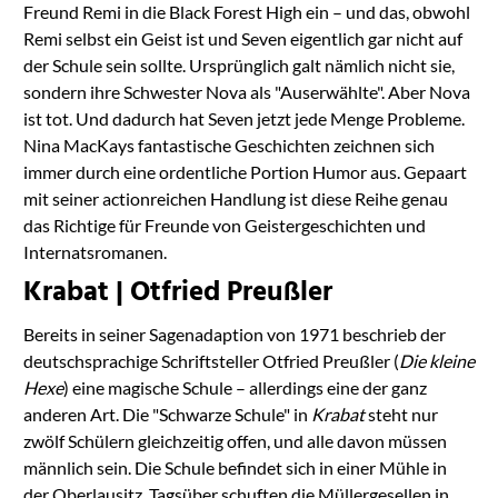
Freund Remi in die Black Forest High ein – und das, obwohl
Remi selbst ein Geist ist und Seven eigentlich gar nicht auf
der Schule sein sollte. Ursprünglich galt nämlich nicht sie,
sondern ihre Schwester Nova als "Auserwählte". Aber Nova
ist tot. Und dadurch hat Seven jetzt jede Menge Probleme.
Nina MacKays fantastische Geschichten zeichnen sich
immer durch eine ordentliche Portion Humor aus. Gepaart
mit seiner actionreichen Handlung ist diese Reihe genau
das Richtige für Freunde von Geistergeschichten und
Internatsromanen.
Krabat | Otfried Preußler
Bereits in seiner Sagenadaption von 1971 beschrieb der
deutschsprachige Schriftsteller Otfried Preußler (
Die kleine
Hexe
) eine magische Schule – allerdings eine der ganz
anderen Art. Die "Schwarze Schule" in
Krabat
steht nur
zwölf Schülern gleichzeitig offen, und alle davon müssen
männlich sein. Die Schule befindet sich in einer Mühle in
der Oberlausitz. Tagsüber schuften die Müllergesellen in