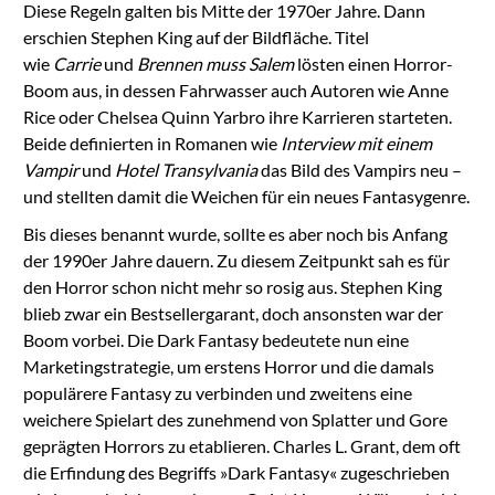
Diese Regeln galten bis Mitte der 1970er Jahre. Dann
erschien Stephen King auf der Bildfläche. Titel
wie
Carrie
und
Brennen muss Salem
lösten einen Horror-
Boom aus, in dessen Fahrwasser auch Autoren wie Anne
Rice oder Chelsea Quinn Yarbro ihre Karrieren starteten.
Beide definierten in Romanen wie
Interview mit einem
Vampir
und
Hotel Transylvania
das Bild des Vampirs neu –
und stellten damit die Weichen für ein neues Fantasygenre.
Bis dieses benannt wurde, sollte es aber noch bis Anfang
der 1990er Jahre dauern. Zu diesem Zeitpunkt sah es für
den Horror schon nicht mehr so rosig aus. Stephen King
blieb zwar ein Bestsellergarant, doch ansonsten war der
Boom vorbei. Die Dark Fantasy bedeutete nun eine
Marketingstrategie, um erstens Horror und die damals
populärere Fantasy zu verbinden und zweitens eine
weichere Spielart des zunehmend von Splatter und Gore
geprägten Horrors zu etablieren. Charles L. Grant, dem oft
die Erfindung des Begriffs »Dark Fantasy« zugeschrieben