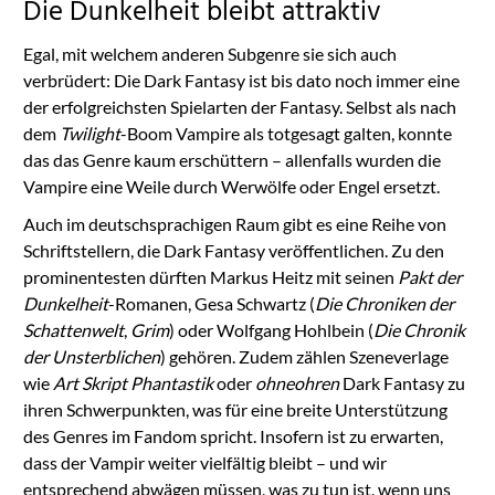
Die Dunkelheit bleibt attraktiv
Egal, mit welchem anderen Subgenre sie sich auch
verbrüdert: Die Dark Fantasy ist bis dato noch immer eine
der erfolgreichsten Spielarten der Fantasy. Selbst als nach
dem
Twilight
-Boom Vampire als totgesagt galten, konnte
das das Genre kaum erschüttern – allenfalls wurden die
Vampire eine Weile durch Werwölfe oder Engel ersetzt.
Auch im deutschsprachigen Raum gibt es eine Reihe von
Schriftstellern, die Dark Fantasy veröffentlichen. Zu den
prominentesten dürften Markus Heitz mit seinen
Pakt der
Dunkelheit
-Romanen, Gesa Schwartz (
Die Chroniken der
Schattenwelt
,
Grim
) oder Wolfgang Hohlbein (
Die Chronik
der Unsterblichen
) gehören. Zudem zählen Szeneverlage
wie
Art Skript Phantastik
oder
ohneohren
Dark Fantasy zu
ihren Schwerpunkten, was für eine breite Unterstützung
des Genres im Fandom spricht. Insofern ist zu erwarten,
dass der Vampir weiter vielfältig bleibt – und wir
entsprechend abwägen müssen, was zu tun ist, wenn uns