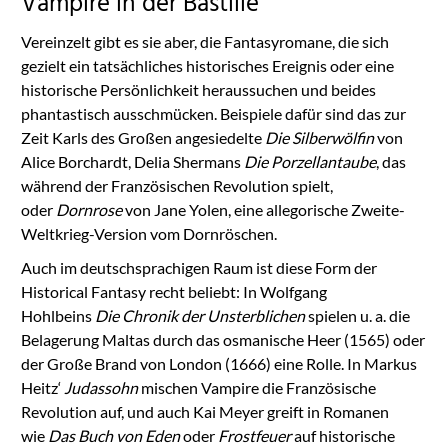
Vampire in der Bastille
Vereinzelt gibt es sie aber, die Fantasyromane, die sich
gezielt ein tatsächliches historisches Ereignis oder eine
historische Persönlichkeit heraussuchen und beides
phantastisch ausschmücken. Beispiele dafür sind das zur
Zeit Karls des Großen angesiedelte
Die Silberwölfin
von
Alice Borchardt, Delia Shermans
Die Porzellantaube
, das
während der Französischen Revolution spielt,
oder
Dornrose
von Jane Yolen, eine allegorische Zweite-
Weltkrieg-Version vom Dornröschen.
Auch im deutschsprachigen Raum ist diese Form der
Historical Fantasy recht beliebt: In Wolfgang
Hohlbeins
Die Chronik der Unsterblichen
spielen u. a. die
Belagerung Maltas durch das osmanische Heer (1565) oder
der Große Brand von London (1666) eine Rolle. In Markus
Heitz‘
Judassohn
mischen Vampire die Französische
Revolution auf, und auch Kai Meyer greift in Romanen
wie
Das Buch von Eden
oder
Frostfeuer
auf historische