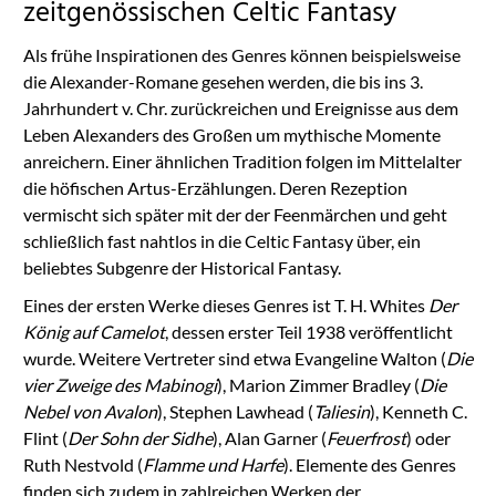
zeitgenössischen Celtic Fantasy
Als frühe Inspirationen des Genres können beispielsweise
die Alexander-Romane gesehen werden, die bis ins 3.
Jahrhundert v. Chr. zurückreichen und Ereignisse aus dem
Leben Alexanders des Großen um mythische Momente
anreichern. Einer ähnlichen Tradition folgen im Mittelalter
die höfischen Artus-Erzählungen. Deren Rezeption
vermischt sich später mit der der Feenmärchen und geht
schließlich fast nahtlos in die Celtic Fantasy über, ein
beliebtes Subgenre der Historical Fantasy.
Eines der ersten Werke dieses Genres ist T. H. Whites
Der
König auf Camelot
, dessen erster Teil 1938 veröffentlicht
wurde. Weitere Vertreter sind etwa Evangeline Walton (
Die
vier Zweige des Mabinogi
), Marion Zimmer Bradley (
Die
Nebel von Avalon
), Stephen Lawhead (
Taliesin
), Kenneth C.
Flint (
Der Sohn der Sidhe
), Alan Garner (
Feuerfrost
) oder
Ruth Nestvold (
Flamme und Harfe
). Elemente des Genres
finden sich zudem in zahlreichen Werken der