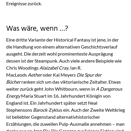
Ereignisse zurück.
Was wäre, wenn …?
Eine dritte Variante der Historical Fantasy ist jene, in der
die Handlung von einem alternativen Geschichtsverlauf
ausgeht. Die derzeit wohl prominenteste Ausprägung
dessen ist der Steampunk. Auch viele andere Beispiele wie
Chris Woodings
Alaizabel Cray
, Ian R.
MacLeods
Aether
oder Kai Meyers
Die Spur der
Bücher
ranken sich um das viktorianische Zeitalter. Etwas
weiter zurück geht John Whitbourn, wenn in
A Dangerous
Energy
Maria Stuart im 16. Jahrhundert Königin von
England ist. Ein Jahrhundert später setzt Neal
Stephensons
Barock
-Zyklus ein. Auch der Zweite Weltkrieg
ist beliebter Gegenstand alternativhistorischer
Erzählungen, die zuweilen Pulp-Ausmaße annehmen – man
denke nur an
Iron Sky
. Die Grenzen zur Science Fiction sind