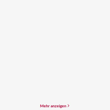
Ursula K. Le Guin
Ursula K. Le Guin
Grenzwelten
Freie Geister
Paperback
Paperback
20,00
€
*
21,00
€
*
Merken
Merken
Mehr anzeigen