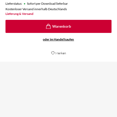
•
Lieferstatus:
Sofort per Download lieferbar
Kostenloser Versand innerhalb Deutschlands
Lieferung & Versand
oder im Handel kaufen
Merken
›S
[...] Neal Stephenson [hat sich] als sicherer
Bu
Prognostiker erwiesen.
be
Jens Balzer,
Ch
Die Zeit, 04. November 2021
di