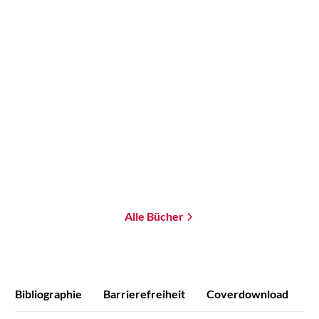
Brandon Q. Morris
Die letzte Kosmonautin
Paperback
16,99
€
*
Merken
Alle Bücher
Bibliographie
Barrierefreiheit
Coverdownload
P