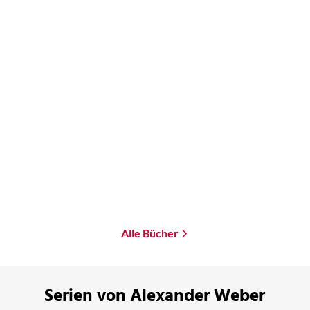
Ernest Cline
Ready Player Two
Paperback
19,00
€
*
Merken
Alle Bücher
Serien von Alexander Weber