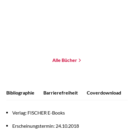
V-Wars. Die
Sinclair - Dead Zone
Vampirkriege
Paperback
Paperback
16,99
€
*
15,00
€
*
Im Handel kaufen
Merken
Merken
Alle Bücher
Bibliographie
Barrierefreiheit
Coverdownload
P
Verlag: FISCHER E-Books
Erscheinungstermin: 24.10.2018