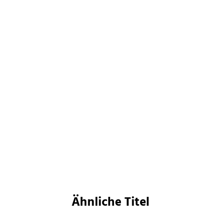
Mats Strandberg
Die Konferenz
Paperback
18,00
€
*
Merken
Ähnliche Titel