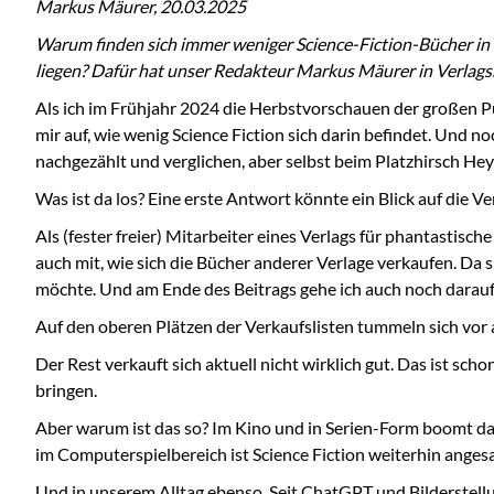
Markus Mäurer, 20.03.2025
Warum finden sich immer weniger Science-Fiction-Bücher in 
liegen? Dafür hat unser Redakteur Markus Mäurer in Verlag
Als ich im Frühjahr 2024 die Herbstvorschauen der großen Pub
mir auf, wie wenig Science Fiction sich darin befindet. Und 
nachgezählt und verglichen, aber selbst beim Platzhirsch Hey
Was ist da los? Eine erste Antwort könnte ein Blick auf die Ve
Als (fester freier) Mitarbeiter eines Verlags für phantastis
auch mit, wie sich die Bücher anderer Verlage verkaufen. Da s
möchte. Und am Ende des Beitrags gehe ich auch noch darauf ei
Auf den oberen Plätzen der Verkaufslisten tummeln sich vor a
Der Rest verkauft sich aktuell nicht wirklich gut. Das ist s
bringen.
Aber warum ist das so? Im Kino und in Serien-Form boomt das
im Computerspielbereich ist Science Fiction weiterhin angesa
Und in unserem Alltag ebenso. Seit ChatGPT und Bilderstellu