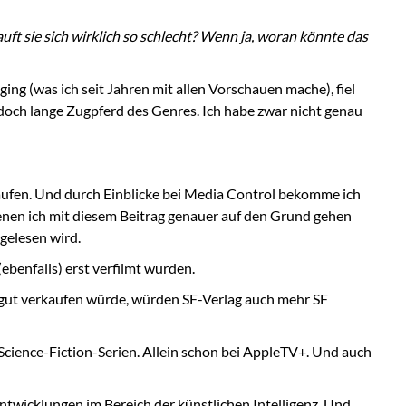
 sie sich wirklich so schlecht? Wenn ja, woran könnte das
ng (was ich seit Jahren mit allen Vorschauen mache), fiel
a doch lange Zugpferd des Genres. Ich habe zwar nicht genau
rkaufen. Und durch Einblicke bei Media Control bekomme ich
 denen ich mit diesem Beitrag genauer auf den Grund gehen
 gelesen wird.
(ebenfalls) erst verfilmt wurden.
ch gut verkaufen würde, würden SF-Verlag auch mehr SF
Science-Fiction-Serien. Allein schon bei AppleTV+. Und auch
ntwicklungen im Bereich der künstlichen Intelligenz. Und