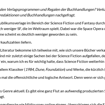
den Verlagsprogrammen und Regalen der Buchhandlungen? Verkauft
sredaktionen und Buchhandlungen nachgefragt.
likumsverlage im Bereich der Science Fiction und Fantasy durchgi
noch weniger SF, die im Weltraum spielt. Dabei war die Space Oper
ne scheint es deutlich weniger geworden zu sein.
rkaufszahlen liefern.
che Literatur bekomme ich teilweise mit, wie sich unsere Bücher ve
ind mir zuletzt einige Sachen bei der Science Fiction aufgefallen,
n, warum ich es für wichtig halte, dass Science Fiction weiterhin
llem Klassiker (
1984
,
Dune
,
Foundation
) und Werke, die kürzlich 
chon mal die offensichtliche und logische Antwort. Denn wenn er si
 Genre aktuell. Es gibt eine ganz Flut an aufwendig produzierten 
gt.
ngsdienste wie Midjourney online gingen, überschlagen sich die E