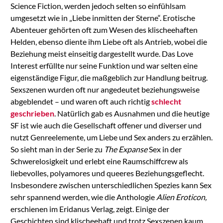
Science Fiction, werden jedoch selten so einfühlsam
umgesetzt wie in „Liebe inmitten der Sterne“. Erotische
Abenteuer gehörten oft zum Wesen des klischeehaften
Helden, ebenso diente ihm Liebe oft als Antrieb, wobei die
Beziehung meist einseitig dargestellt wurde. Das Love
Interest erfüllte nur seine Funktion und war selten eine
eigenständige Figur, die maßgeblich zur Handlung beitrug.
Sexszenen wurden oft nur angedeutet beziehungsweise
abgeblendet – und waren oft auch richtig
schlecht
geschrieben
. Natürlich gab es Ausnahmen und die heutige
SF ist wie auch die Gesellschaft offener und diverser und
nutzt Genreelemente, um Liebe und Sex anders zu erzählen.
So sieht man in der Serie zu
The Expanse
Sex in der
Schwerelosigkeit und erlebt eine Raumschiffcrew als
liebevolles, polyamores und queeres Beziehungsgeflecht.
Insbesondere zwischen unterschiedlichen Spezies kann Sex
sehr spannend werden, wie die Anthologie
Alien Eroticon,
erschienen im Eridanus Verlag, zeigt. Einige der
Geschichten sind klischeehaft und trotz Sexszenen kaum