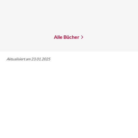
Parts Per Million
Proxi. Eine Endzeit-
Utopie
Mehr erfahren
Mehr erfahren
Alle Bücher
Aktualisiert am 23.01.2025