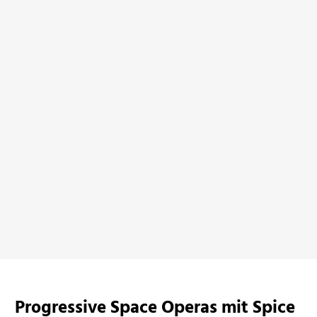
Kalubs End: Outlaws in
Alien Eroticon
Space
bei Amazon ansehen
bei Amazon ansehen
Progressive Space Operas mit Spice