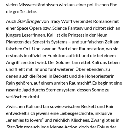
vielen Missverständnissen wird aus einer politischen Ehe
die große Liebe.
Auch
Star Bringer
von Tracy Wolff verbindet Romance mit
einer Space Opera bzw. Science Fantasy und richtet sich an
jüngere Leser*innen. Kali ist die Prinzessin der Neun
Planeten des Senestris Systems – und zur falschen Zeit am
falschen Ort. Und zwar an Bord einer Raumstation, wo sie
erstmals in offizieller Funktion auftritt und die bei einem
Angriff zerstört wird. Der Söldner Ian rettet Kali das Leben
und flieht mit ihr und fünf weiteren Überlebenden, zu
denen auch die Rebellin Beckett und die Hohepriesterin
Rain gehören, auf einem uralten Raumschiff. Es beginnt eine
rasante Jagd durchs Sternensystem, dessen Sonne zu
verlöschen droht.
Zwischen Kali und Ian sowie zwischen Beckett und Rain
entwickelt sich jeweils eine Liebesgeschichte, inklusive
„enemies to lovers“ und reichlich Klischees. Zwar gibt es in
Star Bringer
auch jede Menge Action, doch der Fokus der