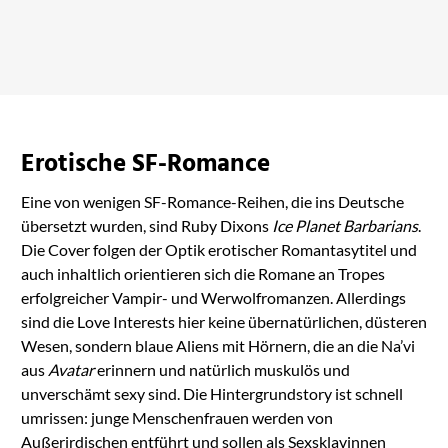
Herz des Imperiums
Star Bringer
bei Amazon ansehen
bei Amazon ansehen
Erotische SF-Romance
Eine von wenigen SF-Romance-Reihen, die ins Deutsche
übersetzt wurden, sind Ruby Dixons
Ice Planet Barbarians
.
Die Cover folgen der Optik erotischer Romantasytitel und
auch inhaltlich orientieren sich die Romane an Tropes
erfolgreicher Vampir- und Werwolfromanzen. Allerdings
sind die Love Interests hier keine übernatürlichen, düsteren
Wesen, sondern blaue Aliens mit Hörnern, die an die Na’vi
aus
Avatar
erinnern und natürlich muskulös und
unverschämt sexy sind. Die Hintergrundstory ist schnell
umrissen: junge Menschenfrauen werden von
Außerirdischen entführt und sollen als Sexsklavinnen