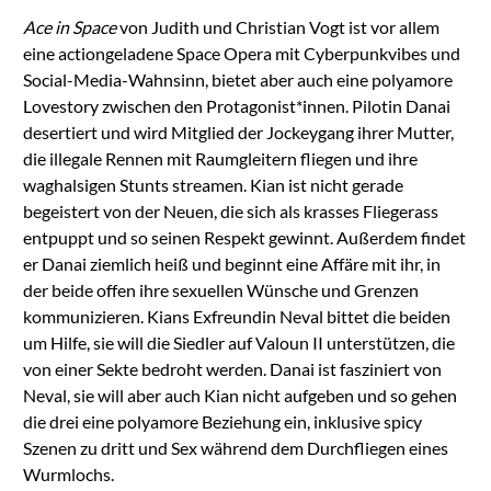
Ace in Space
von Judith und Christian Vogt ist vor allem
eine actiongeladene Space Opera mit Cyberpunkvibes und
Social-Media-Wahnsinn, bietet aber auch eine polyamore
Lovestory zwischen den Protagonist*innen. Pilotin Danai
desertiert und wird Mitglied der Jockeygang ihrer Mutter,
die illegale Rennen mit Raumgleitern fliegen und ihre
waghalsigen Stunts streamen. Kian ist nicht gerade
begeistert von der Neuen, die sich als krasses Fliegerass
entpuppt und so seinen Respekt gewinnt. Außerdem findet
er Danai ziemlich heiß und beginnt eine Affäre mit ihr, in
der beide offen ihre sexuellen Wünsche und Grenzen
kommunizieren. Kians Exfreundin Neval bittet die beiden
um Hilfe, sie will die Siedler auf Valoun II unterstützen, die
von einer Sekte bedroht werden. Danai ist fasziniert von
Neval, sie will aber auch Kian nicht aufgeben und so gehen
die drei eine polyamore Beziehung ein, inklusive spicy
Szenen zu dritt und Sex während dem Durchfliegen eines
Wurmlochs.