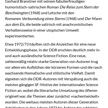
Gerhard Branstner mit seinem fabulierfreudigen
humoristisch-satirischen Roman
Die Reise zum Stern der
Beschwingten
(1968) und Letsche mit den
Romanen
Verleumdung eines Sterns
(1968) und
Der Mann
aus dem Eis
, die beide satirisch mit anachronistischen
Verhaltensweise in einer utopischen Umwelt
experimentierten.
Etwa 1972/73 häuften sich die Anzeichen für eine neue
Entwicklungsphase. In der DDR erschien deutlich mehr in-
und auch ausländische Science Fiction. Eine neue,
zahlenmäßig relativ starke Generation von Autoren trug
vor allem ein Aufblühen der kürzeren Formen und die rasch
wachsende thematische und stilistische Vielfalt. Damit
eigneten sich die DDR-Autoren mit Verspätung auch die
meisten gängigen SF-Motive der internationalen Science
Fiction an, wobei die literarische Umsetzung des öfteren
originell war, die Themen aber zunächst »nachentwickelt«
wurden. Die weitaus meisten Autoren dieser Generation
debütierten in den Jahren 1973 bis Anfang der achtziger