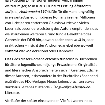
galaktischen Dimensionen gerieten verbal immer
weiträumiger, so in Klaus Frühaufs Erstling
Mutanten
auf
[sic!]
Andromeda
(1974). Die für die Handlung völlig
irrelevante Ansiedlung dieses Romans in einer Millionen
von Lichtjahren entfernten Galaxis wurde von vielen
Lesern als besondere Leistung des Autors empfunden; das
weist auf einen weiteren Grund für die Beliebtheit des
Genres in der DDR hin, obwohl (oder eben
weil
) in jeder
praktischen Hinsicht der Andromedanebel ebenso weit
entfernt war wie der Mond oder Hannover.
Das Gros dieser Romane erschien zunächst in Buchreihen
für ältere Jugendliche und junge Erwachsene; Originalität
und literarischer Anspruch hielten sich in Grenzen. Etliche
dieser Autoren, insbesondere in der Buchreihe »Spannend
erzählt« des FDJ-Verlages Neues Leben, brachten etwas
durchaus Seltenes zustande –
langweilige Abenteuer
-
Literatur.
Vorläufer der später einsetzenden Vielfalt waren indes