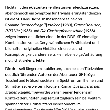
Nicht mit den eklatanten Fehlleistungen gleichzusetzen,
aber dennoch ein Symptom für Trivialisierungstendenzen
ist die SF Hans Bachs. Insbesondere seine drei
Romane
Sternendroge Tyrsoleen
(1983),
Germelshausen,
0.00 Uhr
(1985) und
Die Glastropfenmaschine
(1988)
zeigen immer deutlicher eine – in der DDR-SF einmalige –
Kombination von außergewöhnlichem Erzähltalent und
bildhaften, originellen Einfällen einerseits und
Konzeptlosigkeit andererseits – eine beliebige Anhäufung
möglichst vieler Effekte.
Die drei seit längerem etablierten, auch bei den Titelzahlen
deutlich führenden Autoren der Abenteuer-SF Kröger,
Tuschel und Frühauf suchten ihr Spektrum an Themen und
Stilmitteln zu erweitern. Krögers Roman
Die Engel in den
grünen Kugeln
, fragwürdig wegen seiner Tendenz im
Kontext der Entstehungszeit, ist zugleich sein bei weitem
spannendster; Frühauf fand insbesondere im
Erzählungsband
Das fremde Hirn
(1982) zu glaubhafter