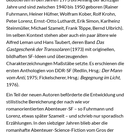
Jahre und sind zwischen 1940 bis 1950 geboren (Rainer
Fuhrmann, Heiner Hüfner, Wolfram Kober, Rolf Krohn,
Peter Lorenz, Ernst-Otto Luthardt, Erik Simon, Karlheinz
Steinmüller, Michael Szameit, Frank Töppe, Bernd Ulbrich).
Im selben Kontext stehen aber auch ein paar ältere wie
Alfred Leman und Hans Taubert, deren Band
Das
Gastgeschenk der Transsolaren
(1973) mit originellen,
bildhaften SF-Ideen und überzeugenden
Charakterzeichnungen Maßstäbe setzte. Es erschienen die
ersten Anthologien von DDR-SF (Redlin, Hrsg.:
Der Mann
vom Anti
, 1975; Fickelscherer, Hrsg.:
Begegnung im Licht
,
1976).
Ein Teil der neuen Autoren beförderte die Entwicklung und
stilistische Bereicherung der nach wie vor
romanorientierten Abenteuer-SF – so Fuhrmann und
Lorenz, etwas später Szameit – und schrieb nur sporadisch
Erzählungen. In den siebziger Jahren blieb aber die
romanhafte Abenteuer-Science-Fiction vom Gros der