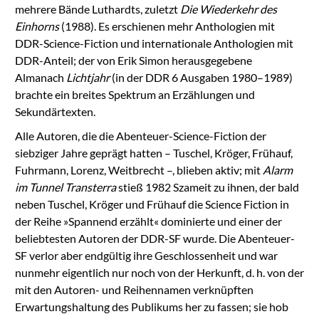
mehrere Bände Luthardts, zuletzt
Die Wiederkehr des
Einhorns
(1988). Es erschienen mehr Anthologien mit
DDR-Science-Fiction und internationale Anthologien mit
DDR-Anteil; der von Erik Simon herausgegebene
Almanach
Lichtjahr
(in der DDR 6 Ausgaben 1980–1989)
brachte ein breites Spektrum an Erzählungen und
Sekundärtexten.
Alle Autoren, die die Abenteuer-Science-Fiction der
siebziger Jahre geprägt hatten – Tuschel, Kröger, Frühauf,
Fuhrmann, Lorenz, Weitbrecht –, blieben aktiv; mit
Alarm
im Tunnel Transterra
stieß 1982 Szameit zu ihnen, der bald
neben Tuschel, Kröger und Frühauf die Science Fiction in
der Reihe »Spannend erzählt« dominierte und einer der
beliebtesten Autoren der DDR-SF wurde. Die Abenteuer-
SF verlor aber endgültig ihre Geschlossenheit und war
nunmehr eigentlich nur noch von der Herkunft, d. h. von der
mit den Autoren- und Reihennamen verknüpften
Erwartungshaltung des Publikums her zu fassen; sie hob