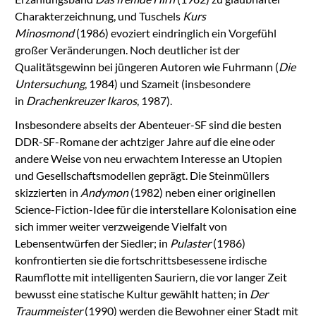
Charakterzeichnung, und Tuschels
Kurs
Minosmond
(1986) evoziert eindringlich ein Vorgefühl
großer Veränderungen. Noch deutlicher ist der
Qualitätsgewinn bei jüngeren Autoren wie Fuhrmann (
Die
Untersuchung
, 1984) und Szameit (insbesondere
in
Drachenkreuzer Ikaros
, 1987).
Insbesondere abseits der Abenteuer-SF sind die besten
DDR-SF-Romane der achtziger Jahre auf die eine oder
andere Weise von neu erwachtem Interesse an Utopien
und Gesellschaftsmodellen geprägt. Die Steinmüllers
skizzierten in
Andymon
(1982) neben einer originellen
Science-Fiction-Idee für die interstellare Kolonisation eine
sich immer weiter verzweigende Vielfalt von
Lebensentwürfen der Siedler; in
Pulaster
(1986)
konfrontierten sie die fortschrittsbesessene irdische
Raumflotte mit intelligenten Sauriern, die vor langer Zeit
bewusst eine statische Kultur gewählt hatten; in
Der
Traummeister
(1990) werden die Bewohner einer Stadt mit