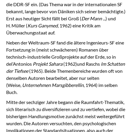
die DDR-SF ein. (Das Thema war in der internationalen SF
bekannt, lange bevor von Däniken sich seiner bemächtigte.)
Erst aus heutiger Sicht fällt bei Groß (
Der Mann ...
) und
H. Müller (
Kurs Ganymed
, 1962) eine Kritik am
Überwachungsstaat auf.
Neben der Weltraum-SF fand die ältere Ingenieurs-SF eine
Fortsetzung in (meist schwächeren) Romanen über
technisch-industrielle Großprojekte auf der Erde, so in
del’Antonios
Projekt Sahara
(1962)und Raschs
Im Schatten
der Tiefsee
(1965). Beide Themenbereiche wurden oft von
denselben Autoren bearbeitet, aber nur selten
(Weise,
Unternehmen Marsgibberellin
, 1964) im selben
Buch.
Mitte der sechziger Jahre begann die Raumfahrt-Thematik,
sich literarisch zu diversifizieren und zu vertiefen, wobei die
bisherigen Handlungsmotive zunächst meist weitergeführt
wurden. Die Autoren versuchten, den psychologischen
Implikationen der Standardsituationen, also auch der