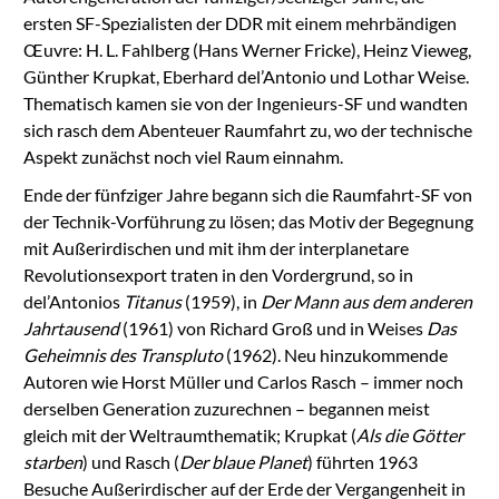
ersten SF-Spezialisten der DDR mit einem mehrbändigen
Œuvre: H. L. Fahlberg (Hans Werner Fricke), Heinz Vieweg,
Günther Krupkat, Eberhard del’Antonio und Lothar Weise.
Thematisch kamen sie von der Ingenieurs-SF und wandten
sich rasch dem Abenteuer Raumfahrt zu, wo der technische
Aspekt zunächst noch viel Raum einnahm.
Ende der fünfziger Jahre begann sich die Raumfahrt-SF von
der Technik-Vorführung zu lösen; das Motiv der Begegnung
mit Außerirdischen und mit ihm der interplanetare
Revolutionsexport traten in den Vordergrund, so in
del’Antonios
Titanus
(1959), in
Der Mann aus dem anderen
Jahrtausend
(1961) von Richard Groß und in Weises
Das
Geheimnis des Transpluto
(1962). Neu hinzukommende
Autoren wie Horst Müller und Carlos Rasch – immer noch
derselben Generation zuzurechnen – begannen meist
gleich mit der Weltraumthematik; Krupkat (
Als die Götter
starben
) und Rasch (
Der blaue Planet
) führten 1963
Besuche Außerirdischer auf der Erde der Vergangenheit in