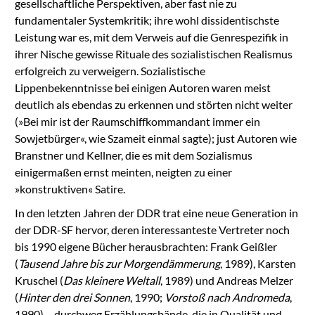
gesellschaftliche Perspektiven, aber fast nie zu
fundamentaler Systemkritik; ihre wohl dissidentischste
Leistung war es, mit dem Verweis auf die Genrespezifik in
ihrer Nische gewisse Rituale des sozialistischen Realismus
erfolgreich zu verweigern. Sozialistische
Lippenbekenntnisse bei einigen Autoren waren meist
deutlich als ebendas zu erkennen und störten nicht weiter
(»Bei mir ist der Raumschiffkommandant immer ein
Sowjetbürger«, wie Szameit einmal sagte); just Autoren wie
Branstner und Kellner, die es mit dem Sozialismus
einigermaßen ernst meinten, neigten zu einer
»konstruktiven« Satire.
In den letzten Jahren der DDR trat eine neue Generation in
der DDR-SF hervor, deren interessanteste Vertreter noch
bis 1990 eigene Bücher herausbrachten: Frank Geißler
(
Tausend Jahre bis zur Morgendämmerung
, 1989), Karsten
Kruschel (
Das kleinere Weltall
, 1989) und Andreas Melzer
(
Hinter den drei Sonnen
, 1990;
Vorstoß nach Andromeda
,
1990) – durchweg Erzählungsbände, die in Qualität und