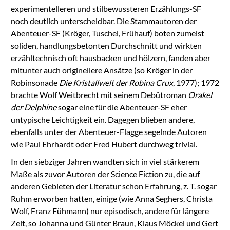
experimentelleren und stilbewussteren Erzählungs-SF
noch deutlich unterscheidbar. Die Stammautoren der
Abenteuer-SF (Kröger, Tuschel, Frühauf) boten zumeist
soliden, handlungsbetonten Durchschnitt und wirkten
erzähltechnisch oft hausbacken und hölzern, fanden aber
mitunter auch originellere Ansätze (so Kröger in der
Robinsonade
Die Kristallwelt der Robina Crux
, 1977); 1972
brachte Wolf Weitbrecht mit seinem Debütroman
Orakel
der Delphine
sogar eine für die Abenteuer-SF eher
untypische Leichtigkeit ein. Dagegen blieben andere,
ebenfalls unter der Abenteuer-Flagge segelnde Autoren
wie Paul Ehrhardt oder Fred Hubert durchweg trivial.
In den siebziger Jahren wandten sich in viel stärkerem
Maße als zuvor Autoren der Science Fiction zu, die auf
anderen Gebieten der Literatur schon Erfahrung, z. T. sogar
Ruhm erworben hatten, einige (wie Anna Seghers, Christa
Wolf, Franz Fühmann) nur episodisch, andere für längere
Zeit, so Johanna und Günter Braun, Klaus Möckel und Gert