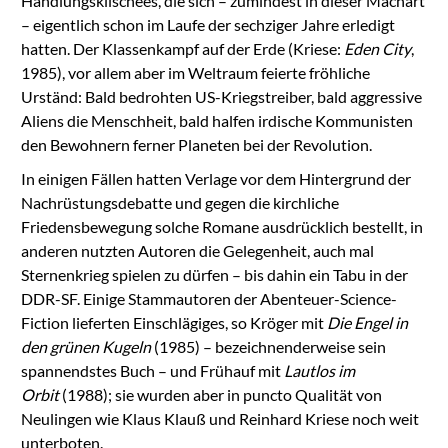
Handlungsklischees, die sich – zumindest in dieser Machart
– eigentlich schon im Laufe der sechziger Jahre erledigt
hatten. Der Klassenkampf auf der Erde (Kriese:
Eden City
,
1985), vor allem aber im Weltraum feierte fröhliche
Urständ: Bald bedrohten US-Kriegstreiber, bald aggressive
Aliens die Menschheit, bald halfen irdische Kommunisten
den Bewohnern ferner Planeten bei der Revolution.
In einigen Fällen hatten Verlage vor dem Hintergrund der
Nachrüstungsdebatte und gegen die kirchliche
Friedensbewegung solche Romane ausdrücklich bestellt, in
anderen nutzten Autoren die Gelegenheit, auch mal
Sternenkrieg spielen zu dürfen – bis dahin ein Tabu in der
DDR-SF. Einige Stammautoren der Abenteuer-Science-
Fiction lieferten Einschlägiges, so Kröger mit
Die Engel in
den grünen Kugeln
(1985) – bezeichnenderweise sein
spannendstes Buch – und Frühauf mit
Lautlos im
Orbit
(1988); sie wurden aber in puncto Qualität von
Neulingen wie Klaus Klauß und Reinhard Kriese noch weit
unterboten.