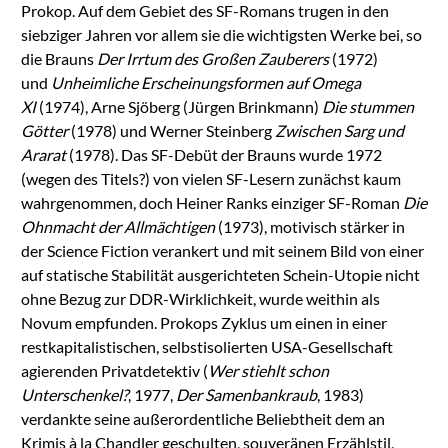
Prokop. Auf dem Gebiet des SF-Romans trugen in den
siebziger Jahren vor allem sie die wichtigsten Werke bei, so
die Brauns
Der Irrtum des Großen Zauberers
(1972)
und
Unheimliche Erscheinungsformen auf Omega
XI
(1974), Arne Sjöberg (Jürgen Brinkmann)
Die stummen
Götter
(1978) und Werner Steinberg
Zwischen Sarg und
Ararat
(1978). Das SF-Debüt der Brauns wurde 1972
(wegen des Titels?) von vielen SF-Lesern zunächst kaum
wahrgenommen, doch Heiner Ranks einziger SF-Roman
Die
Ohnmacht der Allmächtigen
(1973), motivisch stärker in
der Science Fiction verankert und mit seinem Bild von einer
auf statische Stabilität ausgerichteten Schein-Utopie nicht
ohne Bezug zur DDR-Wirklichkeit, wurde weithin als
Novum empfunden. Prokops Zyklus um einen in einer
restkapitalistischen, selbstisolierten USA-Gesellschaft
agierenden Privatdetektiv (
Wer stiehlt schon
Unterschenkel?
, 1977,
Der Samenbankraub
, 1983)
verdankte seine außerordentliche Beliebtheit dem an
Krimis à la Chandler geschulten, souveränen Erzählstil,