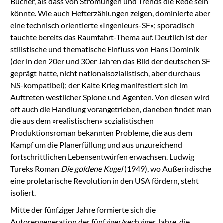
Bücher, als dass von Strömungen und Trends die Rede sein
könnte. Wie auch Hefterzählungen zeigen, dominierte aber
eine technisch orientierte »Ingenieurs-SF«; sporadisch
tauchte bereits das Raumfahrt-Thema auf. Deutlich ist der
stilistische und thematische Einfluss von Hans Dominik
(der in den 20er und 30er Jahren das Bild der deutschen SF
geprägt hatte, nicht nationalsozialistisch, aber durchaus
NS-kompatibel); der Kalte Krieg manifestiert sich im
Auftreten westlicher Spione und Agenten. Von diesen wird
oft auch die Handlung vorangetrieben, daneben findet man
die aus dem »realistischen« sozialistischen
Produktionsroman bekannten Probleme, die aus dem
Kampf um die Planerfüllung und aus unzureichend
fortschrittlichen Lebensentwürfen erwachsen. Ludwig
Tureks Roman
Die goldene Kugel
(1949), wo Außerirdische
eine proletarische Revolution in den USA fördern, steht
isoliert.
Mitte der fünfziger Jahre formierte sich die
Autorengeneration der fünfziger/sechziger Jahre, die