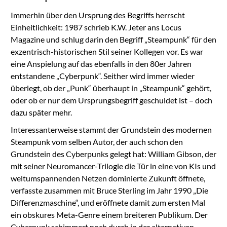
Immerhin über den Ursprung des Begriffs herrscht
Einheitlichkeit: 1987 schrieb K.W. Jeter ans Locus
Magazine und schlug darin den Begriff „Steampunk“ für den
exzentrisch-historischen Stil seiner Kollegen vor. Es war
eine Anspielung auf das ebenfalls in den 80er Jahren
entstandene „Cyberpunk“. Seither wird immer wieder
überlegt, ob der „Punk“ überhaupt in „Steampunk“ gehört,
oder ob er nur dem Ursprungsbegriff geschuldet ist – doch
dazu später mehr.
Interessanterweise stammt der Grundstein des modernen
Steampunk vom selben Autor, der auch schon den
Grundstein des Cyberpunks gelegt hat: William Gibson, der
mit seiner Neuromancer-Trilogie die Tür in eine von KIs und
weltumspannenden Netzen dominierte Zukunft öffnete,
verfasste zusammen mit Bruce Sterling im Jahr 1990 „Die
Differenzmaschine“, und eröffnete damit zum ersten Mal
ein obskures Meta-Genre einem breiteren Publikum. Der
Cyberpunk schimmert noch durch in der alternativen