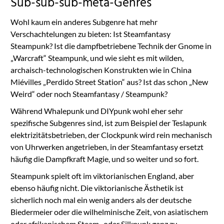
Sub-sub-sub-meta-Genres
Wohl kaum ein anderes Subgenre hat mehr
Verschachtelungen zu bieten: Ist Steamfantasy
Steampunk? Ist die dampfbetriebene Technik der Gnome in
„Warcraft“ Steampunk, und wie sieht es mit wilden,
archaisch-technologischen Konstrukten wie in China
Miévilles „Perdido Street Station“ aus? Ist das schon „New
Weird“ oder noch Steamfantasy / Steampunk?
Während Whalepunk und DIYpunk wohl eher sehr
spezifische Subgenres sind, ist zum Beispiel der Teslapunk
elektrizitätsbetrieben, der Clockpunk wird rein mechanisch
von Uhrwerken angetrieben, in der Steamfantasy ersetzt
häufig die Dampfkraft Magie, und so weiter und so fort.
Steampunk spielt oft im viktorianischen England, aber
ebenso häufig nicht. Die viktorianische Ästhetik ist
sicherlich noch mal ein wenig anders als der deutsche
Biedermeier oder die wilhelminische Zeit, von asiatischem
oder afrikanischem Steam- oder Silkpunk ganz zu