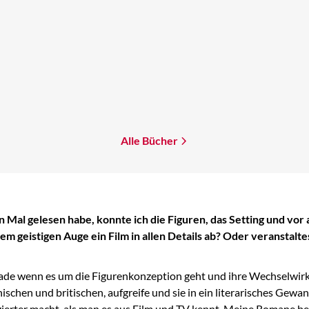
Alle Bücher
n Mal gelesen habe, konnte ich die Figuren, das Setting und vor 
m geistigen Auge ein Film in allen Details ab? Oder veranstaltes
erade wenn es um die Figurenkonzeption geht und ihre Wechselwirku
ischen und britischen, aufgreife und sie in ein literarisches Gewa
izierter macht, als man es aus Film und TV kennt. Meine Romane be