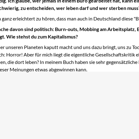
ig. Ich glaube, wer jemals in einem Büro gearbeitet hat, kann e
chwierig, zu entscheiden, wer leben darf und wer sterben muss
in ganz erleichtert zu hören, dass man auch in Deutschland diese 
he davon sind politisch: Burn-outs, Mobbing am Arbeitsplatz, 
gt. Wie stehst du zum Kapitalismus?
er unseren Planeten kaputt macht und uns dazu bringt, uns zu Tode
: Horror! Aber für mich liegt die eigentliche Gesellschaftskritik 
en, die dort leben? In meinem Buch haben sie sehr gegensätzliche
r dieser Meinungen etwas abgewinnen kann.