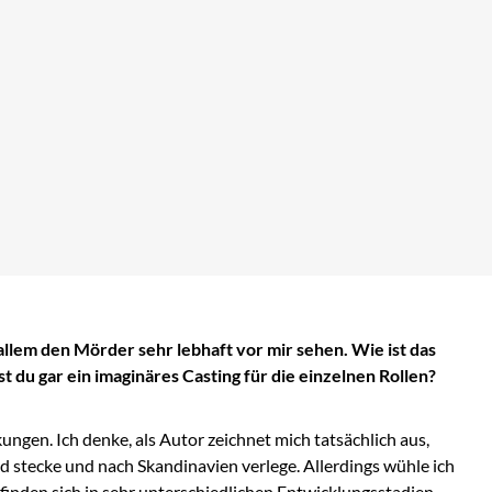
allem den Mörder sehr lebhaft vor mir sehen. Wie ist das
t du gar ein imaginäres Casting für die einzelnen Rollen?
ngen. Ich denke, als Autor zeichnet mich tatsächlich aus,
nd stecke und nach Skandinavien verlege. Allerdings wühle ich
finden sich in sehr unterschiedlichen Entwicklungsstadien