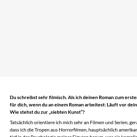
Du schreibst sehr filmisch. Als ich deinen Roman zum erste
für dich, wenn du an einem Roman arbeitest: Läuft vor deine
Wie stehst du zur „siebten Kunst“?
Tatsächlich orientiere ich mich sehr an Filmen und Serien, g
dass ich die Tropen aus Horrorfilmen, hauptsächlich amerikan
tief in der Psychologie meiner Figuren herum, was sie kompl