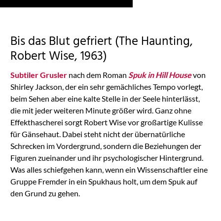
the list of technologies
used.
Powered by
Bis das Blut gefriert (The Haunting,
Usercentrics Consent
Management
Robert Wise, 1963)
Platform
Subtiler Grusler
nach dem Roman
Spuk in Hill House
von
Shirley Jackson, der ein sehr gemächliches Tempo vorlegt,
beim Sehen aber eine kalte Stelle in der Seele hinterlässt,
die mit jeder weiteren Minute größer wird. Ganz ohne
Effekthascherei sorgt Robert Wise vor großartige Kulisse
für Gänsehaut. Dabei steht nicht der übernatürliche
Schrecken im Vordergrund, sondern die Beziehungen der
Figuren zueinander und ihr psychologischer Hintergrund.
Was alles schiefgehen kann, wenn ein Wissenschaftler eine
Gruppe Fremder in ein Spukhaus holt, um dem Spuk auf
den Grund zu gehen.