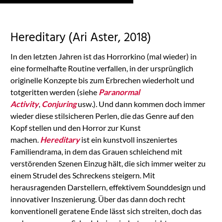
the list of technologies
used.
Powered by
Hereditary (Ari Aster, 2018)
Usercentrics Consent
Management
In den letzten Jahren ist das Horrorkino (mal wieder) in
Platform
eine formelhafte Routine verfallen, in der ursprünglich
originelle Konzepte bis zum Erbrechen wiederholt und
totgeritten werden (siehe
Paranormal
Activity
,
Conjuring
usw.). Und dann kommen doch immer
wieder diese stilsicheren Perlen, die das Genre auf den
Kopf stellen und den Horror zur Kunst
machen.
Hereditary
ist ein kunstvoll inszeniertes
Familiendrama, in dem das Grauen schleichend mit
verstörenden Szenen Einzug hält, die sich immer weiter zu
einem Strudel des Schreckens steigern. Mit
herausragenden Darstellern, effektivem Sounddesign und
innovativer Inszenierung. Über das dann doch recht
konventionell geratene Ende lässt sich streiten, doch das