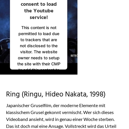
consent to load
the Youtube
service!
This content is not
permitted to load due
to trackers that are
not disclosed to the
visitor. The website
owner needs to setup
the site with their CMP
to add this content to
the list of technologies
used.
Powered by
Ring (Ringu, Hideo Nakata, 1998)
Usercentrics Consent
Management
Japanischer Gruselfilm, der moderne Elemente mit
Platform
klassischem Grusel gekonnt vermischt. Wer sich dieses
Videoband ansieht, wird in genau einer Woche sterben.
Das ist doch mal eine Ansage. Vollstreckt wird das Urteil