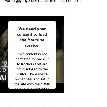
vorhergegangene Seherlebnis mindert es nicht.
We need your
consent to load
the Youtube
service!
This content is not
permitted to load due
to trackers that are
not disclosed to the
visitor. The website
owner needs to setup
the site with their CMP
to add this content to
the list of technologies
used.
Powered by