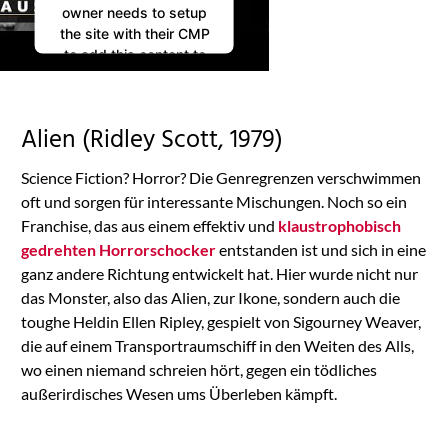
owner needs to setup
the site with their CMP
to add this content to
the list of technologies
used.
Powered by
Alien (Ridley Scott, 1979)
Usercentrics Consent
Management
Science Fiction? Horror? Die Genregrenzen verschwimmen
Platform
oft und sorgen für interessante Mischungen. Noch so ein
Franchise, das aus einem effektiv und
klaustrophobisch
gedrehten Horrorschocker
entstanden ist und sich in eine
ganz andere Richtung entwickelt hat. Hier wurde nicht nur
das Monster, also das Alien, zur Ikone, sondern auch die
toughe Heldin Ellen Ripley, gespielt von Sigourney Weaver,
die auf einem Transportraumschiff in den Weiten des Alls,
wo einen niemand schreien hört, gegen ein tödliches
außerirdisches Wesen ums Überleben kämpft.