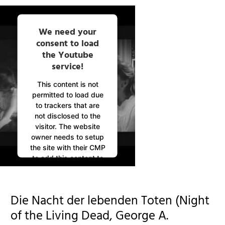
We need your
consent to load
the Youtube
service!
This content is not
permitted to load due
to trackers that are
not disclosed to the
visitor. The website
owner needs to setup
the site with their CMP
to add this content to
the list of technologies
used.
Powered by
Die Nacht der lebenden Toten (Night
Usercentrics Consent
Management
of the Living Dead, George A.
Platform