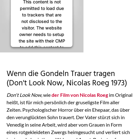
This content is not
permitted to load due
to trackers that are
not disclosed to the
visitor. The website
owner needs to setup
the site with their CMP
to add this content to
the list of technologies
used.
Powered by
Wenn die Gondeln Trauer tragen
Usercentrics Consent
Management
(Don't Look Now, Nicolas Roeg 1973)
Platform
Don't Look Now
, wie
der Film von Nicolas Roeg
im Original
heißt, ist für mich persönlich der gruseligste Film aller
Zeiten. Psychologischer Horror über ein Ehepaar, das über
den verunglückten Sohn trauert. Der Vater stürzt sich in
Venedig in seine Arbeit, wird aber vom Grauen in Form
eines rotgekleideten Zwergs heimgesucht und verliert sich