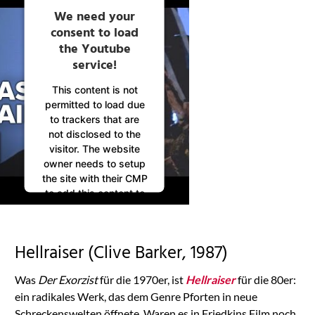
We need your
consent to load
the Youtube
service!
This content is not
permitted to load due
to trackers that are
not disclosed to the
visitor. The website
owner needs to setup
the site with their CMP
to add this content to
the list of technologies
used.
Powered by
Hellraiser (Clive Barker, 1987)
Usercentrics Consent
Management
Was
Der Exorzist
für die 1970er, ist
Hellraiser
für die 80er:
Platform
ein radikales Werk, das dem Genre Pforten in neue
Schreckenswelten öffnete. Waren es in Friedkins Film noch