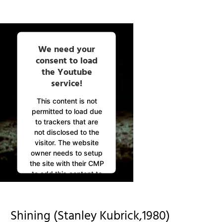
We need your
consent to load
the Youtube
service!
This content is not
permitted to load due
to trackers that are
not disclosed to the
visitor. The website
owner needs to setup
the site with their CMP
to add this content to
the list of technologies
used.
Powered by
Shining (Stanley Kubrick,1980)
Usercentrics Consent