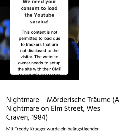
We need your
consent to load
the Youtube
service!
This content is not
permitted to load due
to trackers that are
not disclosed to the
visitor. The website
owner needs to setup
the site with their CMP
to add this content to
the list of technologies
used.
Powered by
Nightmare – Mörderische Träume (A
Usercentrics Consent
Management
Nightmare on Elm Street, Wes
Platform
Craven, 1984)
Mit Freddy Krueger wurde ein beängstigender