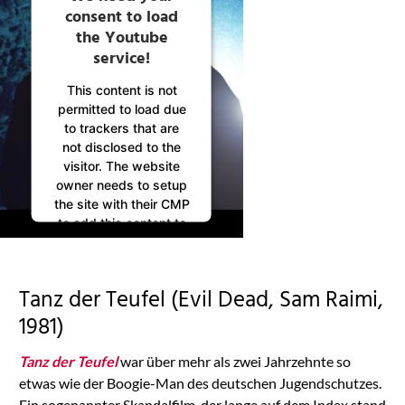
consent to load
the Youtube
service!
This content is not
permitted to load due
to trackers that are
not disclosed to the
visitor. The website
owner needs to setup
the site with their CMP
to add this content to
the list of technologies
used.
Powered by
Tanz der Teufel (Evil Dead, Sam Raimi,
Usercentrics Consent
Management
1981)
Platform
Tanz der Teufel
war über mehr als zwei Jahrzehnte so
etwas wie der Boogie-Man des deutschen Jugendschutzes.
Ein sogenannter Skandalfilm, der lange auf dem Index stand