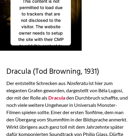
This content is not
permitted to load due
to trackers that are
not disclosed to the
visitor. The website
owner needs to setup
the site with their CMP
to add this content to
the list of technologies
used.
Powered by
Dracula (Tod Browning, 1931)
Usercentrics Consent
Management
Der entstellte Schrecken aus
Nosferatu
ist hier zum
Platform
eleganten Grafen geworden, dargestellt von Béla Lugosi,
der mit der Rolle als
Dracula
den Durchbruch schaffte, und
noch viele weitere Ungeheuer in Universals Monster-
Filmen spielen sollte. Einer der ersten Tonfilme, dem man
den Übergang vom Stummfilm in der Bildsprache anmerkt.
Wirkt übrigens auch ganz toll mit dem Jahrzehnte später
dafür komponierten Soundtrack von Philip Glass. Dürfte