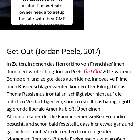
visitor. The website
owner needs to setup
the site with their CMP
to add this content to
the list of technologies
used.
Powered by
Get Out (Jordan Peele, 2017)
Usercentrics Consent
Management
In Zeiten, in denen das Horrorkino von Franchisefilmen
Platform
dominiert wird, schlug Jordan Peels
Get Out
2017 wie eine
Bombe ein, und zeigte, dass auch kleine, innovative Filme
noch Kassenschlager werden können. Der Film geht das
Thema Rassismus frontal an, schlägt aber nicht auf die
üblichen Verdächtigen ein, sondern stellt das häufig bigott
agierende liberale Amerika bloß. Über einen
Afroamerikaner, der die Familie seiner weißen Freundin
besucht, und schon bald feststellt, dass hier etwas ganz und
gar nicht stimmt. Von den ersten beunruhigenden
Momenten über verstörende Ereignisse bis zum großen