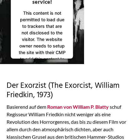
service!
This content is not
permitted to load due
to trackers that are
not disclosed to the
visitor. The website
owner needs to setup
the site with their CMP
to add this content to
the list of technologies
used.
Powered by
Der Exorzist (The Exorcist, William
Usercentrics Consent
Management
Friedkin, 1973)
Platform
Basierend auf dem
Roman von William P. Blatty
schuf
Regisseur William Friedkin nicht weniger als eine
Revolution des Horrorgenres, das bis zu diesem Film vor
allem durch den atmosphärisch dichten, aber auch
klassischen Grusel aus den britischen Hammer-Studios