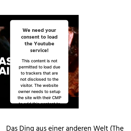
We need your
consent to load
the Youtube
service!
This content is not
permitted to load due
to trackers that are
not disclosed to the
visitor. The website
owner needs to setup
the site with their CMP
to add this content to
the list of technologies
used.
Powered by
Das Ding aus einer anderen Welt (The
Usercentrics Consent