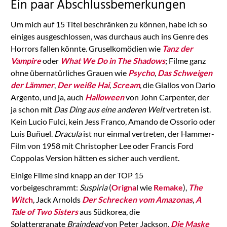
Ein paar Abschlussbemerkungen
Usercentrics Consent
Management
Um mich auf 15 Titel beschränken zu können, habe ich so
Platform
einiges ausgeschlossen, was durchaus auch ins Genre des
Horrors fallen könnte. Gruselkomödien wie
Tanz der
Vampire
oder
What We Do in The Shadows
; Filme ganz
ohne übernatürliches Grauen wie
Psycho
,
Das Schweigen
der Lämmer
,
Der weiße Hai
,
Scream
, die Giallos von Dario
Argento, und ja, auch
Halloween
von John Carpenter, der
ja schon mit
Das Ding aus eine anderen Welt
vertreten ist.
Kein Lucio Fulci, kein Jess Franco, Amando de Ossorio oder
Luis Buñuel.
Dracula
ist nur einmal vertreten, der Hammer-
Film von 1958 mit Christopher Lee oder Francis Ford
Coppolas Version hätten es sicher auch verdient.
Einige Filme sind knapp an der TOP 15
vorbeigeschrammt:
Suspiria
(
Origna
l wie
Remake
),
The
Witc
h
, Jack Arnolds
Der Schrecken vom Amazonas
,
A
Tale of Two Sisters
aus Südkorea, die
Splattergranate
Braindead
von Peter Jackson,
Die Maske