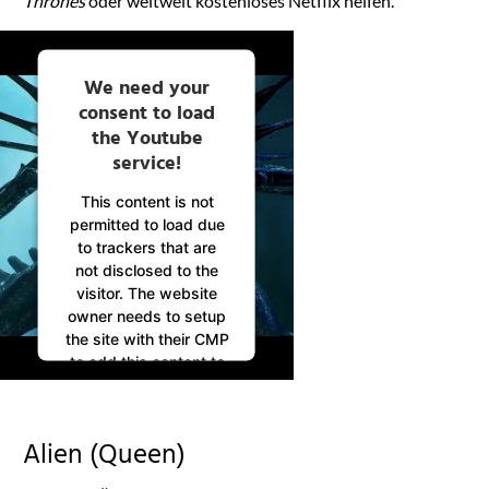
Thrones
oder weltweit kostenloses Netflix helfen.
We need your
consent to load
the Youtube
service!
This content is not
permitted to load due
to trackers that are
not disclosed to the
visitor. The website
owner needs to setup
the site with their CMP
to add this content to
the list of technologies
used.
Powered by
Alien (Queen)
Usercentrics Consent
Management