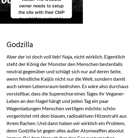
owner needs to setup
the site with their CMP
to add this content to
the list of technologies
used.
Powered by
Godzilla
Usercentrics Consent
Management
Aber der ist doch voll lieb! Naja, nicht wirklich. Eigentlich
Platform
steht der König der Monster den Menschen bestenfalls
neutral gegenüber und schlägt sich nur auf deren Seite,
wenn feindliche Kaijūs nicht nur die Welt, sondern damit
auch seinen Lebensraum bedrohen. Es wäre also durchaus
vorstellbar, dass die Superechse eines Tages ihr Veganer-
Leben an den Nagel hängt und jeden Tag ein paar
Wagenladungen Menschen vertilgen möchte; schön
vorgeröstet mit dem blauen, radioaktiven Hitzestrahl aus
ihrem Rachen. Und dann haben wir wirklich ein Problem,
denn Godzilla ist gegen alles außer Atomwaffen absolut
immun. Bei dem Versuch ihm den Gar auszumachen,