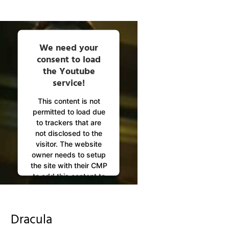
We need your
consent to load
the Youtube
service!
This content is not
permitted to load due
to trackers that are
not disclosed to the
visitor. The website
owner needs to setup
the site with their CMP
to add this content to
the list of technologies
used.
Powered by
Dracula
Usercentrics Consent