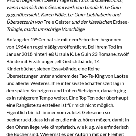
wenn man sich dem Gesamtwerk von Ursula K. Le Guin
gegenübersieht. Karen Nölle, Le-Guin-Liebhaberin und
Übersetzerin von
Freie Geister
und der klassischen
Erdsee
-
Trilogie, macht umsichtige Vorschläge.
Anfang der 1950er hat sie mit dem Schreiben begonnen,
von 1964 an regelmäßig veröffentlicht. Bei ihrem Tod im
Januar 2018 hinterließ Ursula K. Le Guin 23 Romane, zwölf
Bände mit Erzählungen, elf Gedichtbände, 14
Kinderbücher, sieben Essaybände, eine Reihe
Übersetzungen unter anderem des Tao-Te-King von Laotse
und allerlei Weiteres. Ihre intensivste Schaffenszeit lag in
den späten Sechzigern und frühen Siebzigern, danach ging
es in ruhigerem Tempo weiter. Eine Top Ten oder überhaupt
eine Rangliste zu erstellen ist für mich nicht möglich.
Eigentlich bin ich immer vom zuletzt Gelesenen so
beeindruckt, dass ich allen, die mir zuhören mögen, damit in
den Ohren liege, wie kämpferisch, wie klug, wie erfinderisch
die Bücher sind. Wie ernst es der Autorin mit der Freiheit