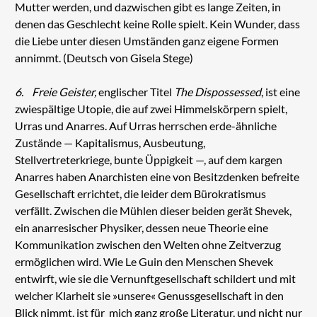
Mutter werden, und dazwischen gibt es lange Zeiten, in
denen das Geschlecht keine Rolle spielt. Kein Wunder, dass
die Liebe unter diesen Umständen ganz eigene Formen
annimmt. (Deutsch von Gisela Stege)
6.
Freie Geister,
englischer Titel
The Dispossessed
, ist eine
zwiespältige Utopie, die auf zwei Himmelskörpern spielt,
Urras und Anarres. Auf Urras herrschen erde-ähnliche
Zustände — Kapitalismus, Ausbeutung,
Stellvertreterkriege, bunte Üppigkeit —, auf dem kargen
Anarres haben Anarchisten eine von Besitzdenken befreite
Gesellschaft errichtet, die leider dem Bürokratismus
verfällt. Zwischen die Mühlen dieser beiden gerät Shevek,
ein anarresischer Physiker, dessen neue Theorie eine
Kommunikation zwischen den Welten ohne Zeitverzug
ermöglichen wird. Wie Le Guin den Menschen Shevek
entwirft, wie sie die Vernunftgesellschaft schildert und mit
welcher Klarheit sie »unsere« Genussgesellschaft in den
Blick nimmt, ist für mich ganz große Literatur, und nicht nur