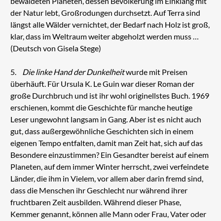
bewaldeten Planeten, dessen Bevölkerung im Einklang mit
der Natur lebt, Großrodungen durchsetzt. Auf Terra sind
längst alle Wälder vernichtet, der Bedarf nach Holz ist groß,
klar, dass im Weltraum weiter abgeholzt werden muss …
(Deutsch von Gisela Stege)
5.
Die linke Hand der Dunkelheit
wurde mit Preisen
überhäuft. Für Ursula K. Le Guin war dieser Roman der
große Durchbruch und ist ihr wohl originellstes Buch. 1969
erschienen, kommt die Geschichte für manche heutige
Leser ungewohnt langsam in Gang. Aber ist es nicht auch
gut, dass außergewöhnliche Geschichten sich in einem
eigenen Tempo entfalten, damit man Zeit hat, sich auf das
Besondere einzustimmen? Ein Gesandter bereist auf einem
Planeten, auf dem immer Winter herrscht, zwei verfeindete
Länder, die ihm in Vielem, vor allem aber darin fremd sind,
dass die Menschen ihr Geschlecht nur während ihrer
fruchtbaren Zeit ausbilden. Während dieser Phase,
Kemmer genannt, können alle Mann oder Frau, Vater oder