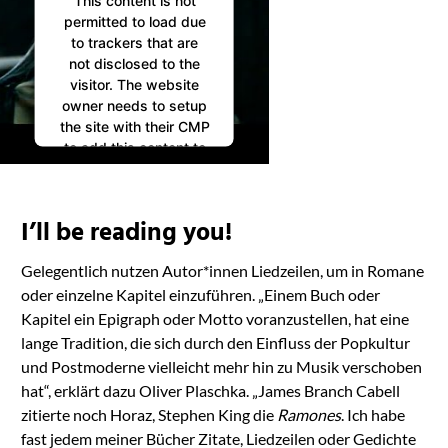
permitted to load due
to trackers that are
not disclosed to the
visitor. The website
owner needs to setup
the site with their CMP
to add this content to
the list of technologies
used.
Powered by
I’ll be reading you!
Usercentrics Consent
Management
Gelegentlich nutzen Autor*innen Liedzeilen, um in Romane
Platform
oder einzelne Kapitel einzuführen. „Einem Buch oder
Kapitel ein Epigraph oder Motto voranzustellen, hat eine
lange Tradition, die sich durch den Einfluss der Popkultur
und Postmoderne vielleicht mehr hin zu Musik verschoben
hat“, erklärt dazu Oliver Plaschka. „James Branch Cabell
zitierte noch Horaz, Stephen King die
Ramones
. Ich habe
fast jedem meiner Bücher Zitate, Liedzeilen oder Gedichte