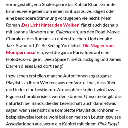
vorangestellt, von Shakespeare bis Kublai Khan. Gründe
kann es viele geben; um einen Einfluss zu würdigen oder
eine besondere Stimmung vorzugeben vielleicht. Mein
Roman ‚
Das Licht hinter den Wolken
‘ fängt auch deshalb
mit Joanna Newsom und
Calexico
an, um den Road-Movie-
Charakter des Romans zu unterstreichen. Und der alte
Jazz-Standard ‚I'll Be Seeing You‘ leitet ‚
Die Magier von
Montparnasse
‘ ein, weil die ganze Paris-Idee auf eine
Holodeck-Folge in ‚Deep Space Nine‘ zurückging und James
Darren dieses Lied dort sang.“
Inzwischen erstellen manche Autor*innen sogar ganze
Playlists zu ihren Werken, was den Vorteil hat, dass über
die Lieder eine bestimmte Atmosphäre kreiert wird bzw.
Figuren charakterisiert werden können. Umso mehr gilt das
natürlich bei Bands, die der Leserschaft auch dann etwas
sagen, wenn sie nicht die komplette Playlist durchhören –
beispielsweise löst es wohl bei den meisten Leuten gewisse
Assoziationen aus, wenn ein Kapitel mit einem
Pink Floyd
-