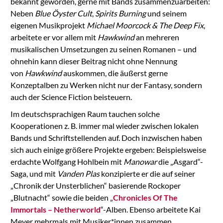
bekannt geworden, gerne mit Bands zusammenzuarbeiten:
Neben
Blue Öyster Cult
,
Spirits Burning
und seinem
eigenen Musikprojekt
Michael Moorcock & The Deep Fix
,
arbeitete er vor allem mit
Hawkwind
an mehreren
musikalischen Umsetzungen zu seinen Romanen – und
ohnehin kann dieser Beitrag nicht ohne Nennung
von
Hawkwind
auskommen, die äußerst gerne
Konzeptalben zu Werken nicht nur der Fantasy, sondern
auch der Science Fiction beisteuern.
Im deutschsprachigen Raum tauchen solche
Kooperationen z. B. immer mal wieder zwischen lokalen
Bands und Schriftstellenden auf. Doch inzwischen haben
sich auch einige größere Projekte ergeben: Beispielsweise
erdachte Wolfgang Hohlbein mit
Manowar
die „Asgard“-
Saga, und mit
Vanden Plas
konzipierte er die auf seiner
„Chronik der Unsterblichen“ basierende Rockoper
„Blutnacht“ sowie die beiden „
Chronicles Of The
Immortals – Netherworld
“-Alben. Ebenso arbeitete Kai
Meyer mehrmals mit Musiker*innen zusammen,