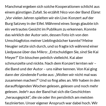
Powered by
Manchmal ergeben sich solche Kooperationen schlicht aus
Usercentrics Consent
Management
einem günstigen Zufall. So erzählt Nico von der Band
Elane
:
Platform
„Vor vielen Jahren spielten wir ein Live-Konzert auf der
Burg Satzvey in der Eifel. Während eines Songs glaubte ich
ein vertrautes Gesicht im Publikum zu erkennen. Konnte
das wirklich der Autor sein, dessen Foto ich von den
Umschlagfotos meiner Lieblingsbücher kannte? Meine
Neugier setzte sich durch, und so fragte ich während einer
Liedpause über das Mikro: „Entschuldigen Sie, sind Sie Kai
Meyer?“ Ein bisschen peinlich vielleicht. Kai aber
schmunzelte und nickte. Nach dem Konzert lernten wir –
die Band und der Autor – uns näher kennen. Von Kai ging
dann der zündende Funke aus: „Wollen wir nicht mal was
zusammen machen?“ Und so fing alles an. Wir haben in den
darauffolgenden Wochen gelesen, gelesen und noch mehr
gelesen. Jede*r aus der Band hat sich die Geschichten
„herausgepickt“, die sie oder ihn persönlich am meisten
faszinierten. Unser eigener Anspruch war dabei hoch. Wir