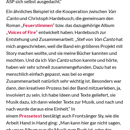
ASP sich selbst ausgedacht.“
Ein ähnliches Beispiel ist die Kooperation zwischen
Van
Canto
und Christoph Hardebusch, die gemeinsam den
Roman „
Feuerstimmen
“ bzw. das dazugehörige Album
„
Voices of Fire
“ entwickelt haben. Hardebusch zur
Entstehung und Zusammenarbeit: „Stef von
Van Canto
hat
mich angeschrieben, weil die Band ein größeres Projekt mit
Story machen wollte, und sie meine Bücher kannten und
mochten. Und da ich
Van Canto
schon kannte und hörte,
haben wir sehr schnell zusammengefunden. Dazu hat es
menschlich einfach gepasst, was bei so enger
Zusammenarbeit natürlich sehr wichtig ist. Besonders war
dann, den kreativen Prozess bei der Band mitzuerleben, ja,
involviert zu sein. Ich habe Ideen und Texte geliefert, sie
Musik dazu, ich dann wieder Texte zur Musik, und nach und
nach wurde daraus eine Einheit.“ In
einem
Pressetext
bestätigt auch Frontsänger Sly, wie die
Arbeit Hand in Hand ging: „Man kann hier gar nicht sagen,
ob unser Album nun die Musik zum Buch ist, oder der