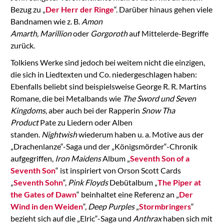
Bezug zu „
Der Herr der Ringe
“. Darüber hinaus gehen viele
Bandnamen wie z. B.
Amon
Amarth
,
Marillion
oder
Gorgoroth
auf Mittelerde-Begriffe
zurück.
Tolkiens Werke sind jedoch bei weitem nicht die einzigen,
die sich in Liedtexten und Co. niedergeschlagen haben:
Ebenfalls beliebt sind beispielsweise George R. R. Martins
Romane, die bei Metalbands wie
The Sword und Seven
Kingdoms
, aber auch bei der Rapperin
Snow Tha
Product
Pate zu Liedern oder Alben
standen.
Nightwish
wiederum haben u. a. Motive aus der
„Drachenlanze“-Saga und der „Königsmörder“-Chronik
aufgegriffen,
Iron Maidens
Album „
Seventh Son of a
Seventh Son
“ ist inspiriert von Orson Scott Cards
„
Seventh Sohn
“,
Pink Floyds
Debütalbum „
The Piper at
the Gates of Dawn
“ beinhaltet eine Referenz an „
Der
Wind in den Weiden
“,
Deep Purples
„
Stormbringers
“
bezieht sich auf die „Elric“-Saga und
Anthrax
haben sich mit