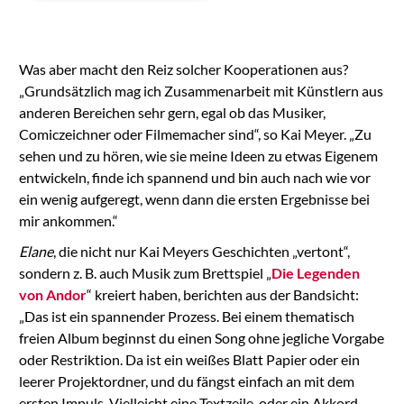
the list of technologies
used.
Powered by
Was aber macht den Reiz solcher Kooperationen aus?
Usercentrics Consent
Management
„Grundsätzlich mag ich Zusammenarbeit mit Künstlern aus
Platform
anderen Bereichen sehr gern, egal ob das Musiker,
Comiczeichner oder Filmemacher sind“, so Kai Meyer. „Zu
sehen und zu hören, wie sie meine Ideen zu etwas Eigenem
entwickeln, finde ich spannend und bin auch nach wie vor
ein wenig aufgeregt, wenn dann die ersten Ergebnisse bei
mir ankommen.“
Elane
, die nicht nur Kai Meyers Geschichten „vertont“,
sondern z. B. auch Musik zum Brettspiel „
Die Legenden
von Andor
“ kreiert haben, berichten aus der Bandsicht:
„Das ist ein spannender Prozess. Bei einem thematisch
freien Album beginnst du einen Song ohne jegliche Vorgabe
oder Restriktion. Da ist ein weißes Blatt Papier oder ein
leerer Projektordner, und du fängst einfach an mit dem
ersten Impuls. Vielleicht eine Textzeile, oder ein Akkord.