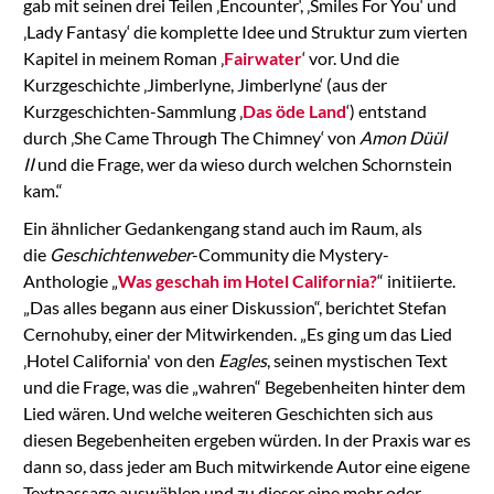
gab mit seinen drei Teilen ‚Encounter‘, ‚Smiles For You‘ und
‚Lady Fantasy‘ die komplette Idee und Struktur zum vierten
Kapitel in meinem Roman ‚
Fairwater
‘ vor. Und die
Kurzgeschichte ‚Jimberlyne, Jimberlyne‘ (aus der
Kurzgeschichten-Sammlung ‚
Das öde Land
‘) entstand
durch ‚She Came Through The Chimney‘ von
Amon Düül
II
und die Frage, wer da wieso durch welchen Schornstein
kam.“
Ein ähnlicher Gedankengang stand auch im Raum, als
die
Geschichtenweber
-Community die Mystery-
Anthologie „
Was geschah im Hotel California?
“ initiierte.
„Das alles begann aus einer Diskussion“, berichtet Stefan
Cernohuby, einer der Mitwirkenden. „Es ging um das Lied
‚Hotel California' von den
Eagles
, seinen mystischen Text
und die Frage, was die „wahren“ Begebenheiten hinter dem
Lied wären. Und welche weiteren Geschichten sich aus
diesen Begebenheiten ergeben würden. In der Praxis war es
dann so, dass jeder am Buch mitwirkende Autor eine eigene
Textpassage auswählen und zu dieser eine mehr oder