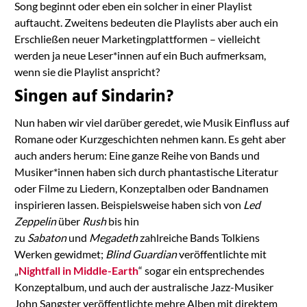
Song beginnt oder eben ein solcher in einer Playlist
auftaucht. Zweitens bedeuten die Playlists aber auch ein
Erschließen neuer Marketingplattformen – vielleicht
werden ja neue Leser*innen auf ein Buch aufmerksam,
wenn sie die Playlist anspricht?
Singen auf Sindarin?
Nun haben wir viel darüber geredet, wie Musik Einfluss auf
Romane oder Kurzgeschichten nehmen kann. Es geht aber
auch anders herum: Eine ganze Reihe von Bands und
Musiker*innen haben sich durch phantastische Literatur
oder Filme zu Liedern, Konzeptalben oder Bandnamen
inspirieren lassen. Beispielsweise haben sich von
Led
Zeppelin
über
Rush
bis hin
zu
Sabaton
und
Megadeth
zahlreiche Bands Tolkiens
Werken gewidmet;
Blind Guardian
veröffentlichte mit
„
Nightfall in Middle-Earth
“ sogar ein entsprechendes
Konzeptalbum, und auch der australische Jazz-Musiker
John Sangster veröffentlichte mehre Alben mit direktem