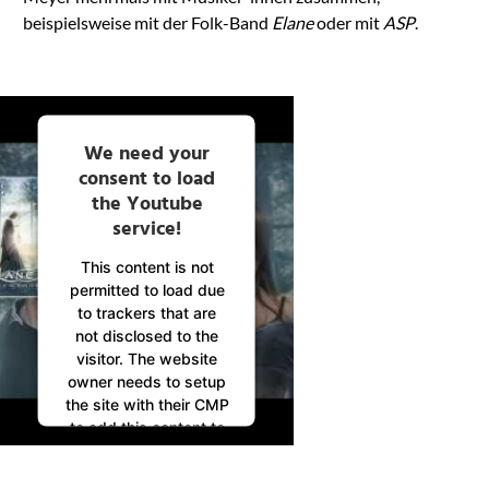
beispielsweise mit der Folk-Band
Elane
oder mit
ASP
.
We need your
consent to load
the Youtube
service!
This content is not
permitted to load due
to trackers that are
not disclosed to the
visitor. The website
owner needs to setup
the site with their CMP
to add this content to
the list of technologies
used.