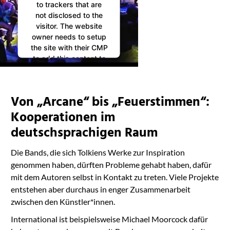
to trackers that are
not disclosed to the
visitor. The website
owner needs to setup
the site with their CMP
to add this content to
the list of technologies
used.
Powered by
Von „Arcane“ bis „Feuerstimmen“:
Usercentrics Consent
Management
Kooperationen im
Platform
deutschsprachigen Raum
Die Bands, die sich Tolkiens Werke zur Inspiration
genommen haben, dürften Probleme gehabt haben, dafür
mit dem Autoren selbst in Kontakt zu treten. Viele Projekte
entstehen aber durchaus in enger Zusammenarbeit
zwischen den Künstler*innen.
International ist beispielsweise Michael Moorcock dafür