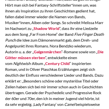
Hört man sich bei Fantasy-Schriftsteller*innen um, was
ihnen als Inspiration zu ihren Geschichten gedient hat,
fallen dabei immer wieder die Namen von Bands,
Musiker*innen, Alben oder Songs. So schreibt Melissa Marr
im Nachwort zu „
Shadow World
“, dass ihr eine Liedzeile
aus dem Song „Far From Home“ der Band
Five Finger Death
Punch
die Idee zum Dämonenmarkt gab, dem Dreh- und
Angelpunkt ihres Romans. Nora Bendzko wiederum,
Autorin u. a. der „
Galgenmärchen
“-Romane sowie von „
Die
Götter müssen sterben
“, entwickelte einen
vom
Nightwish
-Album „
Century Child
“ inspirierten
Roman, und in Oliver Plaschkas Erzählungen zeigt sich
deutlich der Einfluss verschiedener Lieder und Bands. Dazu
erklärt er: „Besonders schöne oder mysteriöse Titel oder
Zeilen haben sich bei mir immer schon auch in Geschichten
übertragen. Gerade der Psychedelic und Progressive Rock
der 60er und 70er, den ich in meiner Jugend viel hörte, ist
da sehr ergiebig. ‚Lady Fantasy‘ von
Camel
beispielsweise