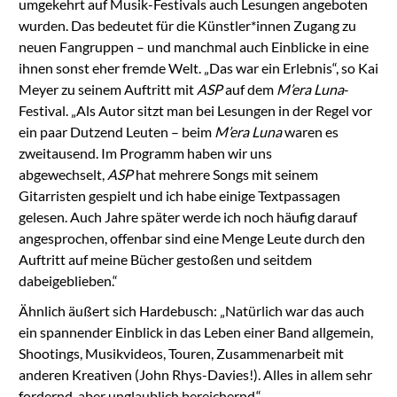
umgekehrt auf Musik-Festivals auch Lesungen angeboten
wurden. Das bedeutet für die Künstler*innen Zugang zu
neuen Fangruppen – und manchmal auch Einblicke in eine
ihnen sonst eher fremde Welt. „Das war ein Erlebnis“, so Kai
Meyer zu seinem Auftritt mit
ASP
auf dem
M’era Luna
-
Festival. „Als Autor sitzt man bei Lesungen in der Regel vor
ein paar Dutzend Leuten – beim
M’era Luna
waren es
zweitausend. Im Programm haben wir uns
abgewechselt,
ASP
hat mehrere Songs mit seinem
Gitarristen gespielt und ich habe einige Textpassagen
gelesen. Auch Jahre später werde ich noch häufig darauf
angesprochen, offenbar sind eine Menge Leute durch den
Auftritt auf meine Bücher gestoßen und seitdem
dabeigeblieben.“
Ähnlich äußert sich Hardebusch: „Natürlich war das auch
ein spannender Einblick in das Leben einer Band allgemein,
Shootings, Musikvideos, Touren, Zusammenarbeit mit
anderen Kreativen (John Rhys-Davies!). Alles in allem sehr
fordernd, aber unglaublich bereichernd.“