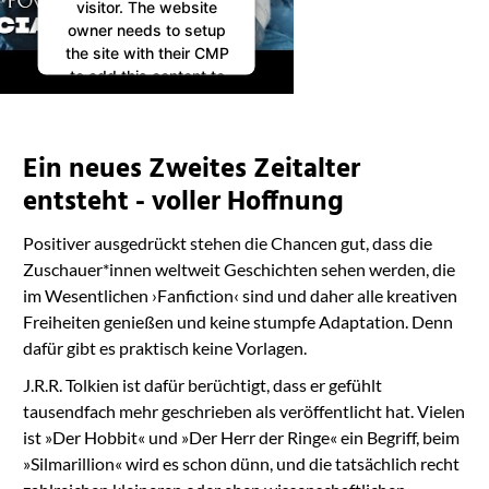
visitor. The website
owner needs to setup
the site with their CMP
to add this content to
the list of technologies
used.
Powered by
Ein neues Zweites Zeitalter
Usercentrics Consent
Management
entsteht - voller Hoffnung
Platform
Positiver ausgedrückt stehen die Chancen gut, dass die
Zuschauer*innen weltweit Geschichten sehen werden, die
im Wesentlichen ›Fanfiction‹ sind und daher alle kreativen
Freiheiten genießen und keine stumpfe Adaptation. Denn
dafür gibt es praktisch keine Vorlagen.
J.R.R. Tolkien ist dafür berüchtigt, dass er gefühlt
tausendfach mehr geschrieben als veröffentlicht hat. Vielen
ist »Der Hobbit« und »Der Herr der Ringe« ein Begriff, beim
»Silmarillion« wird es schon dünn, und die tatsächlich recht