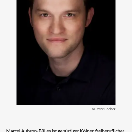
© Peter Becher
Marcel Aubron-Bülles ist gebürtiger Kölner, freiberuflicher