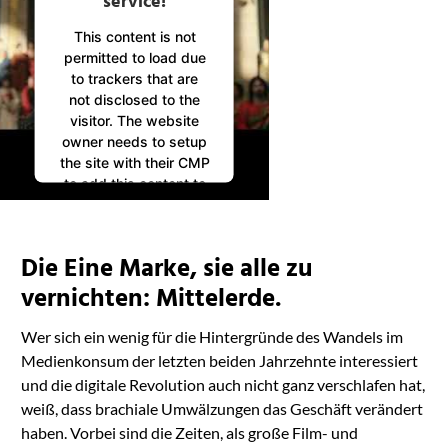
service!
This content is not
permitted to load due
to trackers that are
not disclosed to the
visitor. The website
owner needs to setup
the site with their CMP
to add this content to
the list of technologies
used.
Powered by
Die Eine Marke, sie alle zu
Usercentrics Consent
Management
vernichten: Mittelerde.
Platform
Wer sich ein wenig für die Hintergründe des Wandels im
Medienkonsum der letzten beiden Jahrzehnte interessiert
und die digitale Revolution auch nicht ganz verschlafen hat,
weiß, dass brachiale Umwälzungen das Geschäft verändert
haben. Vorbei sind die Zeiten, als große Film- und