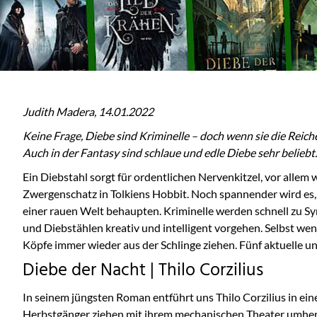
Judith Madera, 14.01.2022
Keine Frage, Diebe sind Kriminelle – doch wenn sie die Reic
Auch in der Fantasy sind schlaue und edle Diebe sehr beliebt
.
Ein Diebstahl sorgt für ordentlichen Nervenkitzel, vor all
Zwergenschatz in Tolkiens Hobbit. Noch spannender wird es, 
einer rauen Welt behaupten. Kriminelle werden schnell zu Sy
und Diebstählen kreativ und intelligent vorgehen. Selbst wen
Köpfe immer wieder aus der Schlinge ziehen. Fünf aktuelle un
Diebe der Nacht | Thilo Corzilius
In seinem jüngsten Roman entführt uns Thilo Corzilius in ei
Herbstgänger ziehen mit ihrem mechanischen Theater umher, e