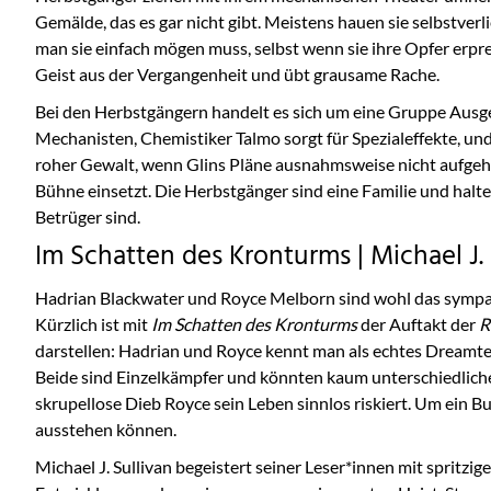
Gemälde, das es gar nicht gibt. Meistens hauen sie selbstver
man sie einfach mögen muss, selbst wenn sie ihre Opfer erp
Geist aus der Vergangenheit und übt grausame Rache.
Bei den Herbstgängern handelt es sich um eine Gruppe Ausge
Mechanisten, Chemistiker Talmo sorgt für Spezialeffekte, und
roher Gewalt, wenn Glins Pläne ausnahmsweise nicht aufgehe
Bühne einsetzt. Die Herbstgänger sind eine Familie und halt
Betrüger sind.
Im Schatten des Kronturms | Michael J. 
Hadrian Blackwater und Royce Melborn sind wohl das sympath
Kürzlich ist mit
Im Schatten des Kronturms
der Auftakt der
R
darstellen: Hadrian und Royce kennt man als echtes Dreamteam
Beide sind Einzelkämpfer und könnten kaum unterschiedlicher
skrupellose Dieb Royce sein Leben sinnlos riskiert. Um ein
ausstehen können.
Michael J. Sullivan begeistert seiner Leser*innen mit sprit