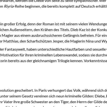
erwartet, werden die Diebe von Seite zu Seite sympathischer. Wer 
gen
Riyria
-Reihe beginnen, die bereits komplett auf Deutsch erhältli
in großer Erfolg, denn der Roman ist mit seinem vielen Wendung
lichen Außenseitern, den Krähen des Titels. Dieb Kaz ist der Konk
n Magier aus einem ausbruchssicheren Gefängnis befreien. Für eine
er Matthias, den Scharfschützen Jesper, die Magierin Nina und Wyl
r Fantasywelt, haben unterschiedliche Hautfarben und sexuelle 
otivation für ihren kriminellen Lebenswandel, sodass sie durch
rin bereits aus der gleichnamigen Trilogie kennen. Vorkenntnisse 
evolution gescheitert. In Paris verhungert das Volk, während sic
ter seinem Gesetz vereinen sich neun kriminelle Gilden: Diebe, 
Vater ihre große Schwester an den Tiger, den Herrn der Gilde des