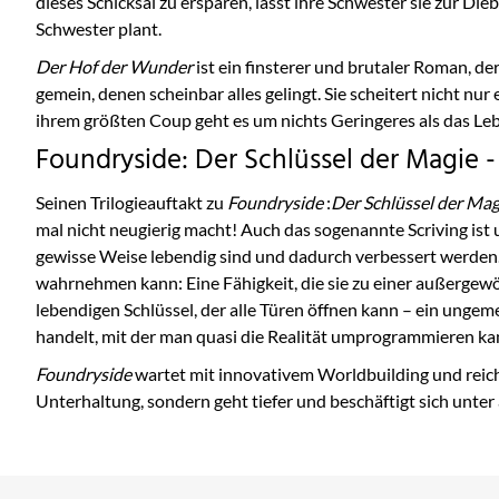
dieses Schicksal zu ersparen, lässt ihre Schwester sie zur Di
Schwester plant.
Der Hof der Wunder
ist ein finsterer und brutaler Roman, d
gemein, denen scheinbar alles gelingt. Sie scheitert nicht nu
ihrem größten Coup geht es um nichts Geringeres als das Leb
Foundryside: Der Schlüssel der Magie -
Seinen Trilogieauftakt zu
Foundryside
:
Der Schlüssel der Mag
mal nicht neugierig macht! Auch das sogenannte Scriving ist
gewisse Weise lebendig sind und dadurch verbessert werden.
wahrnehmen kann: Eine Fähigkeit, die sie zu einer außergewöh
lebendigen Schlüssel, der alle Türen öffnen kann – ein ungeme
handelt, mit der man quasi die Realität umprogrammieren ka
Foundryside
wartet mit innovativem Worldbuilding und reich
Unterhaltung, sondern geht tiefer und beschäftigt sich unte