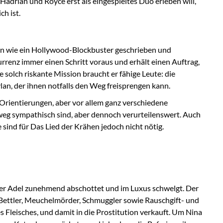
Hadrian und Royce erst als eingespieltes Duo erleben will,
ch ist.
en wie ein Hollywood-Blockbuster geschrieben und
urrenz immer einen Schritt voraus und erhält einen Auftrag,
 solch riskante Mission braucht er fähige Leute: die
an, der ihnen notfalls den Weg freisprengen kann.
Orientierungen, aber vor allem ganz verschiedene
weg sympathisch sind, aber dennoch verurteilenswert. Auch
sind für Das Lied der Krähen jedoch nicht nötig.
h der Adel zunehmend abschottet und im Luxus schwelgt. Der
Bettler, Meuchelmörder, Schmuggler sowie Rauschgift- und
 Fleisches, und damit in die Prostitution verkauft. Um Nina