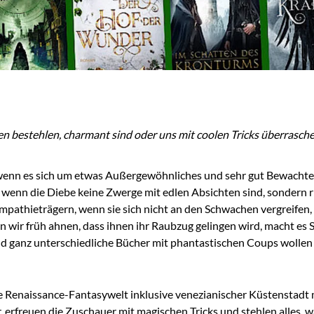
hen bestehlen, charmant sind oder uns mit coolen Tricks überrasc
em wenn es sich um etwas Außergewöhnliches und sehr gut Bewach
wenn die Diebe keine Zwerge mit edlen Absichten sind, sondern ri
mpathieträgern, wenn sie sich nicht an den Schwachen vergreifen,
n wir früh ahnen, dass ihnen ihr Raubzug gelingen wird, macht es 
d ganz unterschiedliche Bücher mit phantastischen Coups wollen w
ne Renaissance-Fantasywelt inklusive venezianischer Küstenstadt m
rfreuen die Zuschauer mit magischen Tricks und stehlen alles, wa