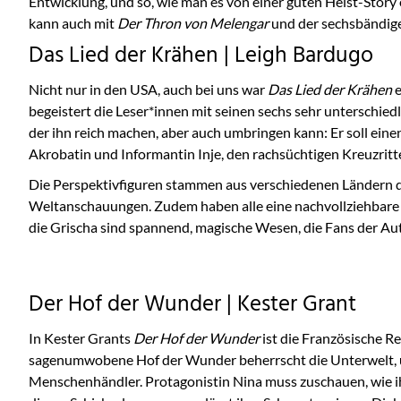
Entwicklung, und so, wie man es von einer guten Heist-Story 
kann auch mit
Der Thron von Melengar
und der sechsbändi
Das Lied der Krähen | Leigh Bardugo
Nicht nur in den USA, auch bei uns war
Das Lied der Krähen
e
begeistert die Leser*innen mit seinen sechs sehr unterschied
der ihn reich machen, aber auch umbringen kann: Er soll eine
Akrobatin und Informantin Inje, den rachsüchtigen Kreuzritt
Die Perspektivfiguren stammen aus verschiedenen Ländern de
Weltanschauungen. Zudem haben alle eine nachvollziehbare M
die Grischa sind spannend, magische Wesen, die Fans der Auto
Der Hof der Wunder | Kester Grant
In Kester Grants
Der Hof der Wunder
ist die Französische R
sagenumwobene Hof der Wunder beherrscht die Unterwelt, un
Menschenhändler. Protagonistin Nina muss zuschauen, wie ihr 