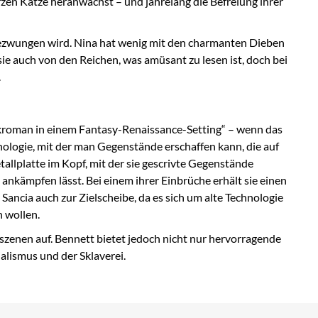
arzen Katze heranwächst – und jahrelang die Befreiung ihrer
ät gezwungen wird. Nina hat wenig mit den charmanten Dieben
sie auch von den Reichen, was amüsant zu lesen ist, doch bei
.
kroman in einem Fantasy-Renaissance-Setting“ – wenn das
ologie, mit der man Gegenstände erschaffen kann, die auf
llplatte im Kopf, mit der sie gescrivte Gegenstände
ankämpfen lässt. Bei einem ihrer Einbrüche erhält sie einen
Sancia auch zur Zielscheibe, da es sich um alte Technologie
 wollen.
zenen auf. Bennett bietet jedoch nicht nur hervorragende
alismus und der Sklaverei.