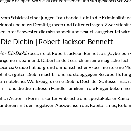
ebesgilde bringen, wo sie zu der gerissenen und skrupellosen Schw
er vom Schicksal einer jungen Frau handelt, die in die Kriminalit
r einmal und muss Demütigungen und Folter ertragen. Zwar stiehlt 
en ihrer Schwester, die misshandelt und sexuell ausgebeutet wird
 Die Diebin | Robert Jackson Bennett
ie - Die Diebin
beschreibt Robert Jackson Bennett als „Cyberpun
 ungemein spannend. Dabei handelt es sich um eine magische Techn
 Sancia Grado hat aufgrund unmenschlicher Experimente eine Meta
nlich guten Diebin macht – und sie stetig gegen Reizüberflutung 
in nützliches Werkzeug für eine Diebin. Doch der Schlüssel macht 
nn – und die die mafiösen Händlerfamilien in die Finger bekommen
lich Action in Form riskanter Einbrüche und spektakulärer Kampfs
r anderem mit den negativen Auswüchsen des Kapitalismus, Koloni