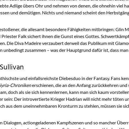
liebte Adlige übers Ohr und nehmen von denen, die ohnehin viel ha
ressen und demütigen. Nichts und niemand scheint den Herbstgäng
stoßener, die allesamt besondere Fähigkeiten mitbringen: Glin M
 Priester Falk sichert ihnen die Gunst eines Gottes. Schwertkämpf
n. Die Diva Madeire verzaubert derweil das Publikum mit Glamour
en unbedingt zusammen – was der Hauptgrund dafür ist, dass man s
Sullivan
ischste und einfallsreichste Diebesduo in der Fantasy. Fans kenn
iyria-Chroniken
erschienen, die an den Anfang zurückkehren und s
, doch als sie sich kennenlernen, kann man sich kaum vorstellen,
 sein: Der introvertierte Krieger Hadrian will nicht mehr töten 
 Buch aus dem uneinnehmbaren Kronturm zu stehlen, müssen sie si
zigen Dialogen, actiongeladenen Kampfszenen und so mancher Überra