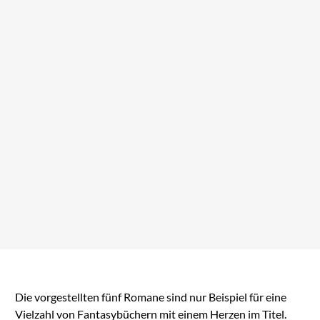
Das dunkle Herz des
Waldes
bei Amazon ansehen
Die vorgestellten fünf Romane sind nur Beispiel für eine
Vielzahl von Fantasybüchern mit einem Herzen im Titel.