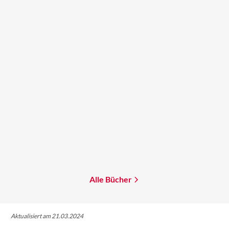
J.R. Dawson
Michael Moorcock
Sparks
Elric
Mehr erfahren
Mehr erfahren
Alle Bücher
Aktualisiert am 21.03.2024