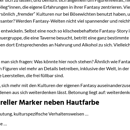
g*innen, die eigene Erfahrungen in ihrer Fantasy zentrieren. Viell
rsönlich „fremder“ Kulturen nur bei Bösewichten benutzt haben, uns
anter? Werden Fantasy-Welten nicht viel spannender und reichhalt
u entwickeln. Selbst eine noch so klischeebehaftete Fantasy-Story 
uergruppe, die eine Taverne besucht, betritt eine ganz bestimmte 
en dort Entsprechendes an Nahrung und Alkohol zu sich. Vielleich
man sich fragen: Was könnte hier noch stehen? Ähnlich wie Fanta
Figuren viel mehr an Details betreiben, inklusive der Welt, in der
Leerstellen, die frei füllbar sind.
, sich mehr mit den Kulturen der eigenen Fantasy auseinanderzuset
 denen aus sich weiterdenken lässt. Betonung liegt auf: weiterdenk
ureller Marker neben Hautfarbe
eutung, kulturspezifische Verhaltensweisen …
te …