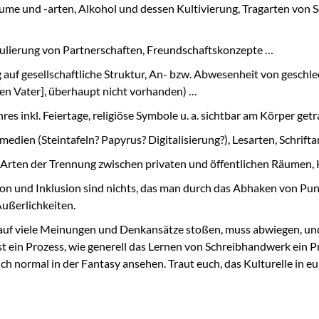
äume und -arten, Alkohol und dessen Kultivierung, Tragarten von Sc
lierung von Partnerschaften, Freundschaftskonzepte …
auf gesellschaftliche Struktur, An- bzw. Abwesenheit von geschl
 den Vater], überhaupt nicht vorhanden) …
hres inkl. Feiertage, religiöse Symbole u. a. sichtbar am Körper get
medien (Steintafeln? Papyrus? Digitalisierung?), Lesarten, Schrift
n, Arten der Trennung zwischen privaten und öffentlichen Räumen
ion und Inklusion sind nichts, das man durch das Abhaken von Punkt
ußerlichkeiten.
he auf viele Meinungen und Denkansätze stoßen, muss abwiegen, un
t ein Prozess, wie generell das Lernen von Schreibhandwerk ein Pr
tlich normal in der Fantasy ansehen. Traut euch, das Kulturelle i