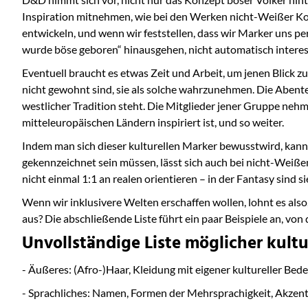
Inspiration mitnehmen, wie bei den Werken nicht-Weißer Kolle
entwickeln, und wenn wir feststellen, dass wir Marker uns pe
wurde böse geboren“ hinausgehen, nicht automatisch interess
Eventuell braucht es etwas Zeit und Arbeit, um jenen Blick z
nicht gewohnt sind, sie als solche wahrzunehmen. Die Abente
westlicher Tradition steht. Die Mitglieder jener Gruppe nehm
mitteleuropäischen Ländern inspiriert ist, und so weiter.
Indem man sich dieser kulturellen Marker bewusstwird, kann 
gekennzeichnet sein müssen, lässt sich auch bei nicht-Weißen 
nicht einmal 1:1 an realen orientieren – in der Fantasy sind sie 
Wenn wir inklusivere Welten erschaffen wollen, lohnt es also
aus? Die abschließende Liste führt ein paar Beispiele an, von
Unvollständige
Liste möglicher kult
- Äußeres: (Afro-)Haar, Kleidung mit eigener kultureller Bed
- Sprachliches: Namen, Formen der Mehrsprachigkeit, Akzen