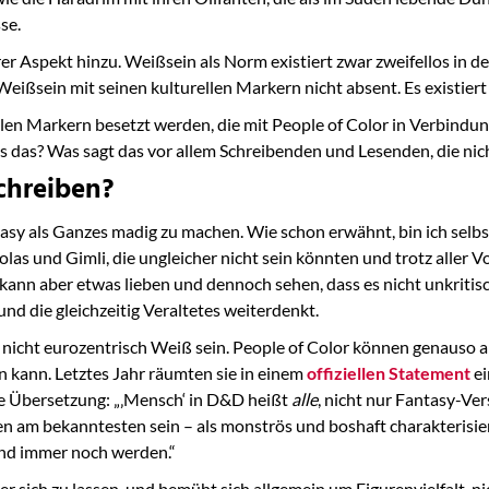
se.
rer Aspekt hinzu. Weißsein als Norm existiert zwar zweifellos in de
Weißsein mit seinen kulturellen Markern nicht absent. Es existiert
ellen Markern besetzt werden, die mit People of Color in Verbind
s das? Was sagt das vor allem Schreibenden und Lesenden, die ni
chreiben?
asy als Ganzes madig zu machen. Wie schon erwähnt, bin ich selbs
as und Gimli, die ungleicher nicht sein könnten und trotz aller V
 kann aber etwas lieben und dennoch sehen, dass es nicht unkritisc
nd die gleichzeitig Veraltetes weiterdenkt.
 nicht eurozentrisch Weiß sein. People of Color können genauso a
 kann. Letztes Jahr räumten sie in einem
offiziellen Statement
ei
eie Übersetzung: „‚Mensch‘ in D&D heißt
alle
, nicht nur Fantasy-V
 am bekanntesten sein – als monströs und boshaft charakterisier
nd immer noch werden.“
r sich zu lassen, und bemüht sich allgemein um Figurenvielfalt, n