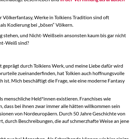
r Völkerfantasy, Werke in Tolkiens Tradition sind oft
 als Kodierung bei „bösen“ Völkern.
ung stehen, und Nicht-Weißsein ansonsten kaum bis gar nicht
cht-Weiß sind?
t geprägt durch Tolkiens Werk, und meine Liebe dafür wird
orurteile zueinanderfinden, hat Tolkien auch hoffnungsvolle
h ist. Mich beschäftigt die Frage, wie eine moderne Fantasy
ls menschliche Held*innen existieren. Franchises wie
n, dass bei ihnen zwar immer alle hätten willkommen sein
ersionen von Nordeuropäern. Durch 50 Jahre Geschichte von
t, durch Beschreibungen, die auf schmerzhafte Weise an jene
icht nur bei Menschen. Als Schreibende können wir hier einige