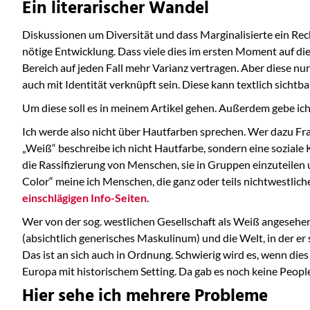
Ein literarischer Wandel
Diskussionen um Diversität und dass Marginalisierte ein Recht
nötige Entwicklung. Dass viele dies im ersten Moment auf die
Bereich auf jeden Fall mehr Varianz vertragen. Aber diese nu
auch mit Identität verknüpft sein. Diese kann textlich sichtb
Um diese soll es in meinem Artikel gehen. Außerdem gebe ich
Ich werde also nicht über Hautfarben sprechen. Wer dazu Fra
„Weiß“ beschreibe ich nicht Hautfarbe, sondern eine soziale
die Rassifizierung von Menschen, sie in Gruppen einzuteilen 
Color“ meine ich Menschen, die ganz oder teils nichtwestlich
einschlägigen Info-Seiten
.
Wer von der sog. westlichen Gesellschaft als Weiß angesehen w
(absichtlich generisches Maskulinum) und die Welt, in der er 
Das ist an sich auch in Ordnung. Schwierig wird es, wenn die
Europa mit historischem Setting. Da gab es noch keine Peopl
Hier sehe ich mehrere Probleme