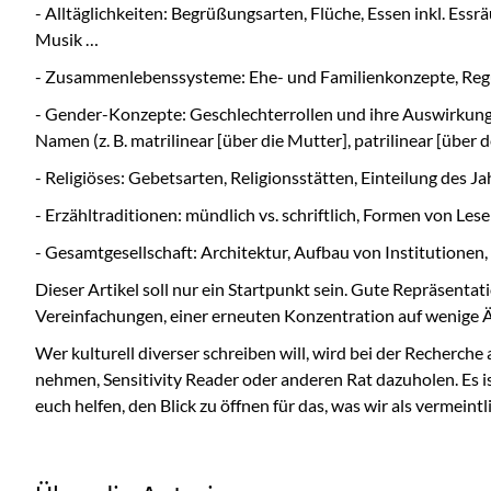
- Alltäglichkeiten: Begrüßungsarten, Flüche, Essen inkl. Essr
Musik …
- Zusammenlebenssysteme: Ehe- und Familienkonzepte, Regu
- Gender-Konzepte: Geschlechterrollen und ihre Auswirkung 
Namen (z. B. matrilinear [über die Mutter], patrilinear [über
- Religiöses: Gebetsarten, Religionsstätten, Einteilung des Ja
- Erzähltraditionen: mündlich vs. schriftlich, Formen von Lese
- Gesamtgesellschaft: Architektur, Aufbau von Institutione
Dieser Artikel soll nur ein Startpunkt sein. Gute Repräsentat
Vereinfachungen, einer erneuten Konzentration auf wenige Ä
Wer kulturell diverser schreiben will, wird bei der Recherc
nehmen, Sensitivity Reader oder anderen Rat dazuholen. Es is
euch helfen, den Blick zu öffnen für das, was wir als vermein