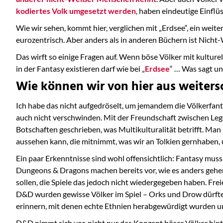
kodiertes Volk umgesetzt werden
, haben eindeutige Einflüs
Wie wir sehen, kommt hier, verglichen mit „Erdsee“, ein weite
eurozentrisch. Aber anders als in anderen Büchern ist Nicht-
Das wirft so einige Fragen auf. Wenn böse Völker mit kultur
in der Fantasy existieren darf wie bei „
Erdsee
“ … Was sagt un
Wie können wir von hier aus weiters
Ich habe das nicht aufgedröselt, um jemandem die Völkerfant
auch nicht verschwinden. Mit der Freundschaft zwischen Legol
Botschaften geschrieben, was Multikulturalität betrifft. Man
aussehen kann, die mitnimmt, was wir an Tolkien gernhaben, u
Ein paar Erkenntnisse sind wohl offensichtlich: Fantasy muss
Dungeons & Dragons machen bereits vor, wie es anders gehen
sollen, die Spiele das jedoch nicht wiedergegeben haben. Fr
D&D wurden gewisse Völker im Spiel – Orks und Drow dürften
erinnern, mit denen echte Ethnien herabgewürdigt wurden u
D&D nimmt sich vor, nicht nur das Konzept böser Völker hinte