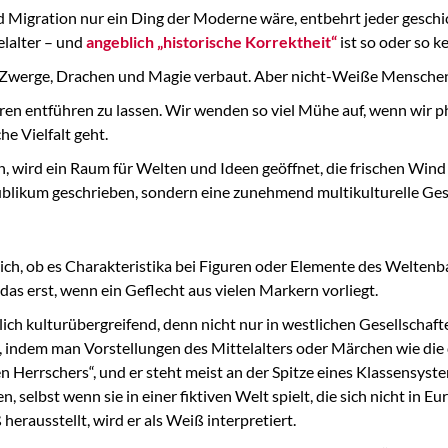
nd Migration nur ein Ding der Moderne wäre, entbehrt jeder gesch
telalter – und
angeblich „historische Korrektheit“
ist so oder so k
d Zwerge, Drachen und Magie verbaut. Aber nicht-Weiße Menschen
Sphären entführen zu lassen. Wir wenden so viel Mühe auf, wenn wir
he Vielfalt geht.
, wird ein Raum für Welten und Ideen geöffnet, die frischen Wind 
Publikum geschrieben, sondern eine zunehmend multikulturelle Ges
ch, ob es Charakteristika bei Figuren oder Elemente des Weltenbau
das erst, wenn ein Geflecht aus vielen Markern vorliegt.
lich kulturübergreifend, denn nicht nur in westlichen Gesellschaft
n, indem man Vorstellungen des Mittelalters oder Märchen wie di
 Herrschers“, und er steht meist an der Spitze eines Klassensystem
, selbst wenn sie in einer fiktiven Welt spielt, die sich nicht in Eu
erausstellt, wird er als Weiß interpretiert.