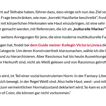
 auf Teilhabe haben, führen dazu, dass einige sich nun das Ziel set
 Frage beschränken, wie man „korrekt Hautfarbe beschreibt“, frust
r mit körperlichen Merkmalen wie Haut einzubringen, ist eine seh
ar gemacht werden, mit Referenzen, die ich als
„kulturelle Marker“
 weitere Anregungen für jene, die eine moderne multikulturelle F
gen hat, findet bei
dem Guide meiner Kollegin Victoria Linnea
di
 Kategorie. Um deren Konstruiertheit klarzumachen, wähle ich die
und zu hierarchisieren. Aber Rassismus hat bis heute Auswirkungen
er Herkunft sind, nicht als Weiß gelesen und von Rassismus getrof
ird, ist Teil einer sozial konstruierten Norm. In der Fantasy-Lit
sich bewegt, in der Regel Weiß sind. Also helle Haut, west- und mit
s zum vermeintlichen Normalzustand deklariert wird. So kam es sc
e of Color, die können gar nicht vorkommen.“