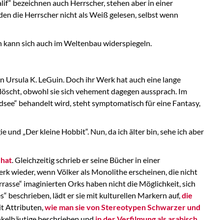
if“ bezeichnen auch Herrscher, stehen aber in einer
den die Herrscher nicht als Weiß gelesen, selbst wenn
rn kann sich auch im Weltenbau widerspiegeln.
on Ursula K. LeGuin. Doch ihr Werk hat auch eine lange
öscht, obwohl sie sich vehement dagegen aussprach. Im
see“ behandelt wird, steht symptomatisch für eine Fantasy,
ie und „Der kleine Hobbit“. Nun, da ich älter bin, sehe ich aber
 hat
. Gleichzeitig schrieb er seine Bücher in einer
erk wieder, wenn Völker als Monolithe erscheinen, die nicht
errasse“ imaginierten Orks haben nicht die Möglichkeit, sich
s“ beschrieben, lädt er sie mit kulturellen Markern auf,
die
t Attributen,
wie man sie von Stereotypen Schwarzer und
unkelhäutige beschrieben und
in der Verfilmung als arabisch