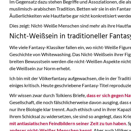
Im Gegensatz dazu stehen Begriffe und Assoziationen, die al
muslimisch-arabischen Tradition. Betten wir sie in ein Fanta
Äußerlichkeiten wie Hautfarbe gar nicht konkretisiert werde
Dies zeigt: Nicht-Weiße Menschen sind mehr als ihre Hautfar
Nicht-Weißsein in traditioneller Fantas
Wie viele Fantasy-Klassiker fallen ein, wo nicht-Weiße Figure
Geschichte von Whitewashing. Das Nicht-Weißsein ihrer Fig
breiten Bewusstsein werden die nicht-Weißen Aspekte nicht 
die Weißsein zur Norm erhebt.
Ich bin mit der Völkerfantasy aufgewachsen, die in der Traditio
einiges kritisch. Heute geschriebene Fantasy-Titel reproduzi
Wir wissen zwar durch Tolkiens Briefe,
dass er sich gegen Na
Gesellschaft, die noch fälschlicherweise davon ausging, dass
nur ihre Biologie klar trennt. Auch ethisch und in ihrer Kapaz
ihrem Schicksal zu widersetzen, sie sind so angelegt, dass Kri
mit antiasiatischen Feindbildern seiner Zeit zu tun haben
. 
anderer nicht-Weißer Menschen kennt
. Aber auch Völker 