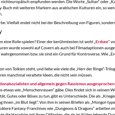
s nichteuropäisch empfunden werden. Die Worte „Sultan“ oder „Kal
sy-Buch mit weiteren Markern aus arabischen Kulturen ein, so wer
n.
be. Vielfalt endet nicht bei der Beschreibung von Figuren, sonde
y
n eine Rolle spielen? Einer der berühmtesten ist wohl „
Erdsee
“ v
uren wurde sowohl auf Covern als auch bei Filmadaptionen ausgel
wahrgenommen bzw. sie sind ein Grund für Kontroverse. Wie „Erd
n von Tolkien steht, und liebe wie viele die „Herr der Ringe“-Trilog
eren manchmal veraltete Ideen, die nicht sein müssen.
tionalsozialisten und allgemein gegen Rassismus ausgesprochen
 es etwas wie „Menschenrassen“ gäbe. Dies findet sich in seinem W
ität, Gutes oder Böses zu tun, gibt es Unterschiede. Die als „Krieg
eg ihnen „im Blut liegt“. Von ihm in seinen Briefen als „Mongol-type
Spätere Fantasy-Franchises wie „Dungeons & Dragons“ arbeiten mi
wie die Haradrim mit ihren Olifanten, die als im Süden lebende D