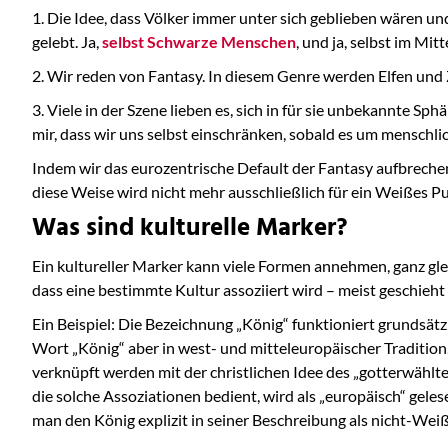
1. Die Idee, dass Völker immer unter sich geblieben wären u
gelebt. Ja,
selbst Schwarze Menschen
, und ja, selbst im Mit
2. Wir reden von Fantasy. In diesem Genre werden Elfen un
3. Viele in der Szene lieben es, sich in für sie unbekannte 
mir, dass wir uns selbst einschränken, sobald es um menschlic
Indem wir das eurozentrische Default der Fantasy aufbrechen
diese Weise wird nicht mehr ausschließlich für ein Weißes 
Was sind kulturelle Marker?
Ein kultureller Marker kann viele Formen annehmen, ganz glei
dass eine bestimmte Kultur assoziiert wird – meist geschieht 
Ein Beispiel: Die Bezeichnung „König“ funktioniert grundsätz
Wort „König“ aber in west- und mitteleuropäischer Traditio
verknüpft werden mit der christlichen Idee des „gotterwählten
die solche Assoziationen bedient, wird als „europäisch“ gelesen
man den König explizit in seiner Beschreibung als nicht-Weiß h