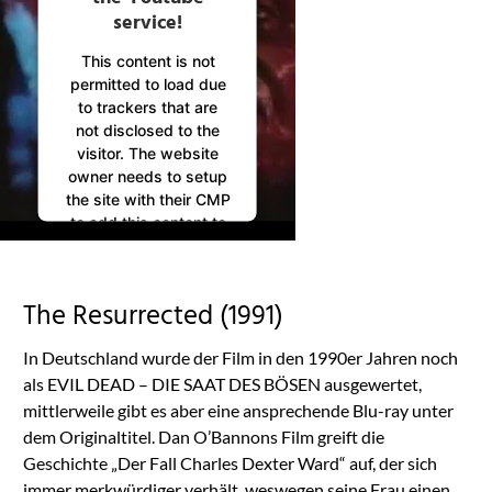
service!
This content is not
permitted to load due
to trackers that are
not disclosed to the
visitor. The website
owner needs to setup
the site with their CMP
to add this content to
the list of technologies
used.
Powered by
The Resurrected (1991)
Usercentrics Consent
Management
In Deutschland wurde der Film in den 1990er Jahren noch
Platform
als EVIL DEAD – DIE SAAT DES BÖSEN ausgewertet,
mittlerweile gibt es aber eine ansprechende Blu-ray unter
dem Originaltitel. Dan O’Bannons Film greift die
Geschichte „Der Fall Charles Dexter Ward“ auf, der sich
immer merkwürdiger verhält, weswegen seine Frau einen