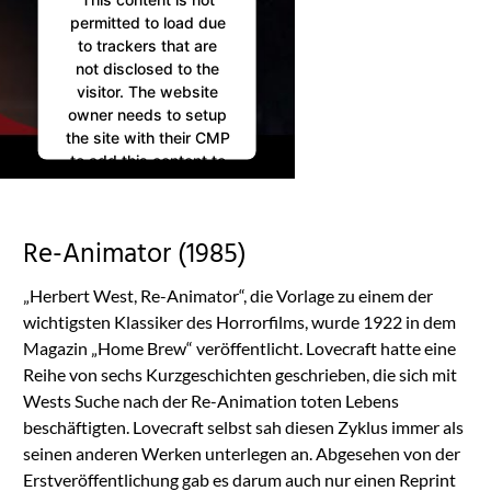
permitted to load due
to trackers that are
not disclosed to the
visitor. The website
owner needs to setup
the site with their CMP
to add this content to
the list of technologies
used.
Powered by
Re-Animator (1985)
Usercentrics Consent
Management
„Herbert West, Re-Animator“, die Vorlage zu einem der
Platform
wichtigsten Klassiker des Horrorfilms, wurde 1922 in dem
Magazin „Home Brew“ veröffentlicht. Lovecraft hatte eine
Reihe von sechs Kurzgeschichten geschrieben, die sich mit
Wests Suche nach der Re-Animation toten Lebens
beschäftigten. Lovecraft selbst sah diesen Zyklus immer als
seinen anderen Werken unterlegen an. Abgesehen von der
Erstveröffentlichung gab es darum auch nur einen Reprint