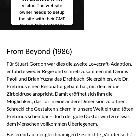
visitor. The website
owner needs to setup
the site with their CMP
to add this content to
the list of technologies
used.
Powered by
From Beyond (1986)
Usercentrics Consent
Management
Für Stuart Gordon war dies die zweite Lovecraft-Adaption,
Platform
er führte wieder Regie und schrieb zusammen mit Dennis
Paoli und Brian Yuzna das Drehbuch. Sie erzählen, wie Dr.
Pretorius einen Resonator gebaut hat, mit dem er die
Zirbeldrüse anspricht. Damit eröffnet sich ihm die
Möglichkeit, das Tor in eine andere Dimension zu öffnen.
Schreckliche Gestalten sickern in unsere Welt ein und töten
Pretorius scheinbar – doch der gute Doktor wird zu etwas
dem Menschen vollkommen Überlegenem.
Basierend auf der gleichnamigen Geschichte „Von Jenseits“