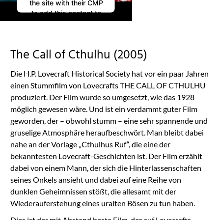
the site with their CMP
to add this content to
the list of technologies
used.
Powered by
The Call of Cthulhu (2005)
Usercentrics Consent
Management
Die H.P. Lovecraft Historical Society hat vor ein paar Jahren
Platform
einen Stummfilm von Lovecrafts THE CALL OF CTHULHU
produziert. Der Film wurde so umgesetzt, wie das 1928
möglich gewesen wäre. Und ist ein verdammt guter Film
geworden, der – obwohl stumm – eine sehr spannende und
gruselige Atmosphäre heraufbeschwört. Man bleibt dabei
nahe an der Vorlage „Cthulhus Ruf“, die eine der
bekanntesten Lovecraft-Geschichten ist. Der Film erzählt
dabei von einem Mann, der sich die Hinterlassenschaften
seines Onkels ansieht und dabei auf eine Reihe von
dunklen Geheimnissen stößt, die allesamt mit der
Wiederauferstehung eines uralten Bösen zu tun haben.
Dies ist der mit Abstand beste Film, der auf Lovecrafts