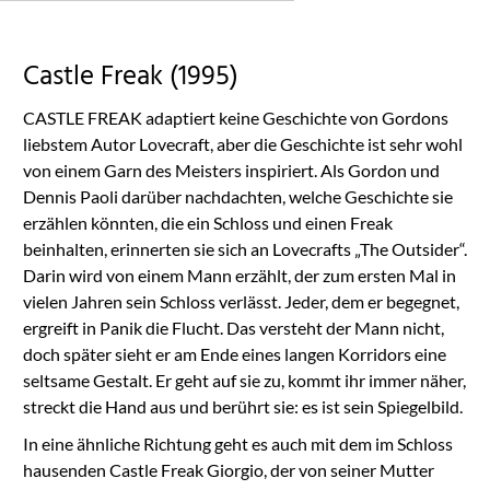
the list of technologies
used.
Powered by
Castle Freak (1995)
Usercentrics Consent
Management
CASTLE FREAK adaptiert keine Geschichte von Gordons
Platform
liebstem Autor Lovecraft, aber die Geschichte ist sehr wohl
von einem Garn des Meisters inspiriert. Als Gordon und
Dennis Paoli darüber nachdachten, welche Geschichte sie
erzählen könnten, die ein Schloss und einen Freak
beinhalten, erinnerten sie sich an Lovecrafts „The Outsider“.
Darin wird von einem Mann erzählt, der zum ersten Mal in
vielen Jahren sein Schloss verlässt. Jeder, dem er begegnet,
ergreift in Panik die Flucht. Das versteht der Mann nicht,
doch später sieht er am Ende eines langen Korridors eine
seltsame Gestalt. Er geht auf sie zu, kommt ihr immer näher,
streckt die Hand aus und berührt sie: es ist sein Spiegelbild.
In eine ähnliche Richtung geht es auch mit dem im Schloss
hausenden Castle Freak Giorgio, der von seiner Mutter