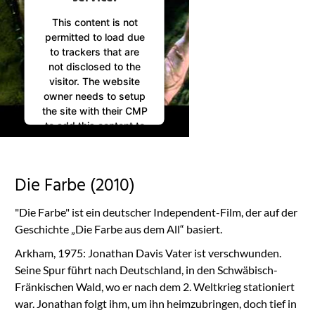
This content is not
permitted to load due
to trackers that are
not disclosed to the
visitor. The website
owner needs to setup
the site with their CMP
to add this content to
the list of technologies
used.
Powered by
Die Farbe (2010)
Usercentrics Consent
Management
"Die Farbe" ist ein deutscher Independent-Film, der auf der
Platform
Geschichte „Die Farbe aus dem All“ basiert.
Arkham, 1975: Jonathan Davis Vater ist verschwunden.
Seine Spur führt nach Deutschland, in den Schwäbisch-
Fränkischen Wald, wo er nach dem 2. Weltkrieg stationiert
war. Jonathan folgt ihm, um ihn heimzubringen, doch tief in