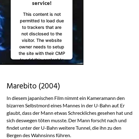
service!
This content is not
permitted to load due
to trackers that are
not disclosed to the
visitor. The website
owner needs to setup
the site with their CMP
to add this content to
the list of technologies
used.
Powered by
Marebito (2004)
Usercentrics Consent
Management
In diesem japanischen Film nimmt ein Kameramann den
Platform
bizarren Selbstmord eines Mannes in der U-Bahn auf. Er
glaubt, dass der Mann etwas Schreckliches gesehen hat und
sich deswegen töten musste. Der Mann forscht nach und
findet unter der U-Bahn weitere Tunnel, die ihn zu den
Bergen des Wahnsinns führen.