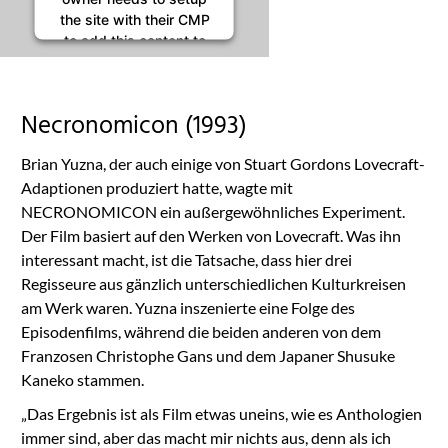
the site with their CMP
to add this content to
the list of technologies
used.
Powered by
Necronomicon (1993)
Usercentrics Consent
Management
Brian Yuzna, der auch einige von Stuart Gordons Lovecraft-
Platform
Adaptionen produziert hatte, wagte mit
NECRONOMICON ein außergewöhnliches Experiment.
Der Film basiert auf den Werken von Lovecraft. Was ihn
interessant macht, ist die Tatsache, dass hier drei
Regisseure aus gänzlich unterschiedlichen Kulturkreisen
am Werk waren. Yuzna inszenierte eine Folge des
Episodenfilms, während die beiden anderen von dem
Franzosen Christophe Gans und dem Japaner Shusuke
Kaneko stammen.
„Das Ergebnis ist als Film etwas uneins, wie es Anthologien
immer sind, aber das macht mir nichts aus, denn als ich