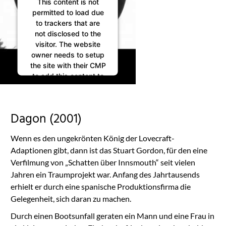
This content is not
permitted to load due
to trackers that are
not disclosed to the
visitor. The website
owner needs to setup
the site with their CMP
to add this content to
the list of technologies
used.
Powered by
Dagon (2001)
Usercentrics Consent
Management
Wenn es den ungekrönten König der Lovecraft-
Platform
Adaptionen gibt, dann ist das Stuart Gordon, für den eine
Verfilmung von „Schatten über Innsmouth“ seit vielen
Jahren ein Traumprojekt war. Anfang des Jahrtausends
erhielt er durch eine spanische Produktionsfirma die
Gelegenheit, sich daran zu machen.
Durch einen Bootsunfall geraten ein Mann und eine Frau in