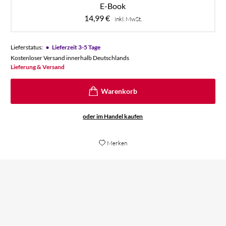
E-Book
14,99
€
inkl. MwSt.
•
Lieferstatus:
Lieferzeit 3-5 Tage
Kostenloser Versand innerhalb Deutschlands
Lieferung & Versand
oder im Handel kaufen
Merken
Viele starke Themen, was die eigentlichen
De
Geschichten für alle potenziellen Leser zu sehr
vo
interessanten und fast schon intensiven
sp
Erzählungen werden lässt.