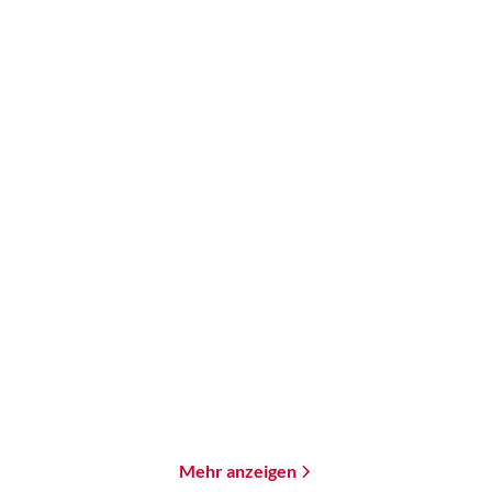
Mark Lawrence
Kira Jane Buxton
Schattenkämpfer
Hollow Kingdom
Taschenbuch
E-Book
15,00
€
*
9,99
€
*
Merken
Merken
Mehr anzeigen