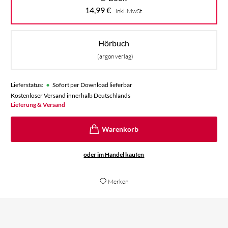
14,99
€
inkl. MwSt.
Hörbuch
(argon verlag)
•
Lieferstatus:
Sofort per Download lieferbar
Kostenloser Versand innerhalb Deutschlands
Lieferung & Versand
oder im Handel kaufen
Merken
Hier wird [...] durchaus routiniert ganz schön
Le