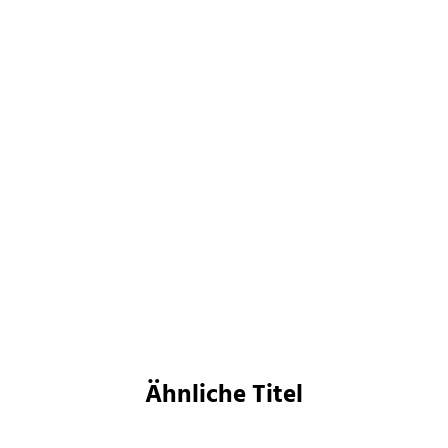
Alice Hoffman
The Rules of Magic. Eine
zauberhaft ...
Paperback
16,99
€
*
Im Handel kaufen
Merken
Ähnliche Titel