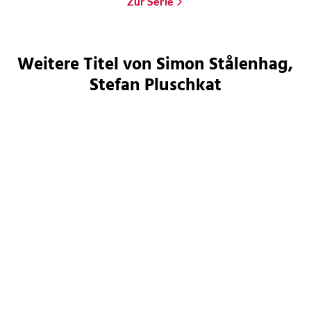
Zur Serie
Weitere Titel von Simon Stålenhag,
Stefan Pluschkat
Simon Stålenhag
Simon Stålenhag
Swedish Machines
Das Labyrinth
Gebundene Ausgabe
Gebundene Ausgabe