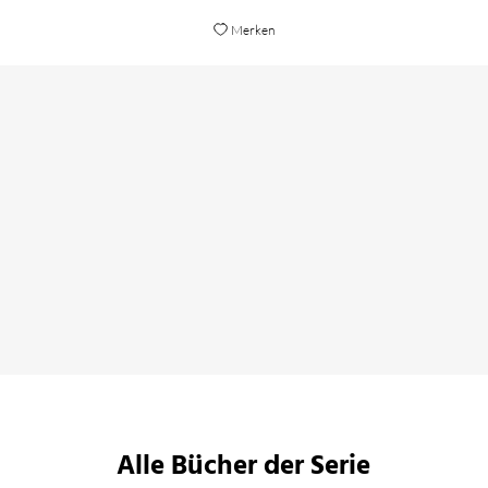
Merken
Die Bilder entwickeln [...] stets eine immense
Kraft und wirken überraschend. Sie sind
intelligent komponiert und ziehen einen so
gleich mittenhinein in die Handlung.
Christoph Ohrem,
WDR5, 29. März 2021
Alle Bücher der Serie