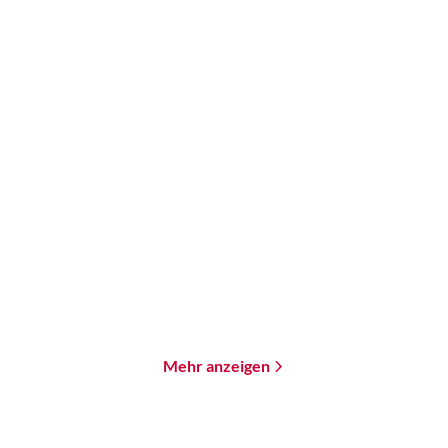
Aiki Mira
Theresa Hannig
Proxi. Eine Endzeit-
Pantopia
Utopie
Paperback
Paperback
18,00
€
*
18,00
€
*
Merken
Merken
Mehr anzeigen