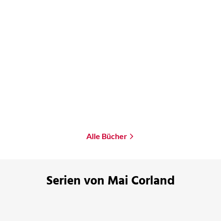
Mai Corland
Five Broken Blades
Gebundene Ausgabe
25,00
€
*
Merken
Alle Bücher
Serien von Mai Corland