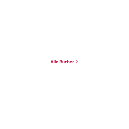
Slasher Summer
Paperback
18,00
€
*
Merken
Alle Bücher