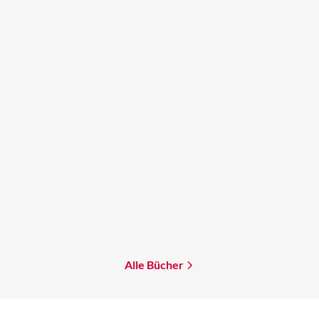
Mikkel Robrahn
Eternity Online
Paperback
18,00
€
*
Merken
Alle Bücher