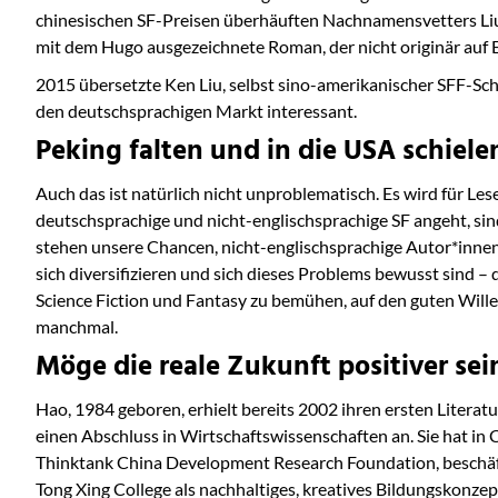
chinesischen SF-Preisen überhäuften Nachnamensvetters Liu C
mit dem Hugo ausgezeichnete Roman, der nicht originär auf 
2015 übersetzte Ken Liu, selbst sino-amerikanischer SFF-Schr
den deutschsprachigen Markt interessant.
Peking falten und in die USA schiele
Auch das ist natürlich nicht unproblematisch. Es wird für Lese
deutschsprachige und nicht-englischsprachige SF angeht, sin
stehen unsere Chancen, nicht-englischsprachige Autor*innen k
sich diversifizieren und sich dieses Problems bewusst sind 
Science Fiction und Fantasy zu bemühen, auf den guten Willen 
manchmal.
Möge die reale Zukunft positiver sei
Hao, 1984 geboren, erhielt bereits 2002 ihren ersten Literat
einen Abschluss in Wirtschaftswissenschaften an. Sie hat in
Thinktank China Development Research Foundation, beschäftig
Tong Xing College als nachhaltiges, kreatives Bildungskonz