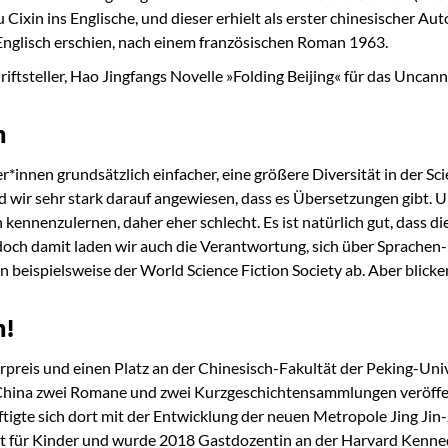
ixin ins Englische, und dieser erhielt als erster chinesischer A
Englisch erschien, nach einem französischen Roman 1963.
iftsteller, Hao Jingfangs Novelle »Folding Beijing« für das Unca
n
r*innen grundsätzlich einfacher, eine größere Diversität in der Sci
d wir sehr stark darauf angewiesen, dass es Übersetzungen gibt. U
ennenzulernen, daher eher schlecht. Es ist natürlich gut, dass d
– doch damit laden wir auch die Verantwortung, sich über Sprachen
beispielsweise der World Science Fiction Society ab. Aber blicken 
n!
urpreis und einen Platz an der Chinesisch-Fakultät der Peking-Univ
 China zwei Romane und zwei Kurzgeschichtensammlungen veröffentl
te sich dort mit der Entwicklung der neuen Metropole Jing Jin-Ji
ept für Kinder und wurde 2018 Gastdozentin an der Harvard Kenne