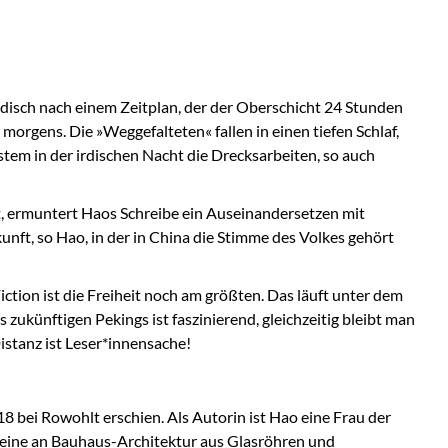
disch nach einem Zeitplan, der der Oberschicht 24 Stunden
rgens. Die »Weggefalteten« fallen in einen tiefen Schlaf,
stem in der irdischen Nacht die Drecksarbeiten, so auch
rt, ermuntert Haos Schreibe ein Auseinandersetzen mit
ft, so Hao, in der in China die Stimme des Volkes gehört
ction ist die Freiheit noch am größten. Das läuft unter dem
zukünftigen Pekings ist faszinierend, gleichzeitig bleibt man
istanz ist Leser*innensache!
18 bei Rowohlt erschien. Als Autorin ist Hao eine Frau der
h eine an Bauhaus-Architektur aus Glasröhren und