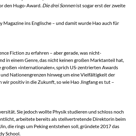
utor den Hugo-Award.
Die drei Sonnen
ist sogar erst der zweite
nny Magazine ins Englische – und damit wurde Hao auch für
ence Fiction zu erfahren – aber gerade, was nicht-
nd in einem Genre, das nicht keinen großen Marktanteil hat,
ie großen »internationalen«, sprich US-zentrierten Awards
- und Nationengrenzen hinweg um eine Vielfältigkeit der
wir positiv in die Zukunft, so wie Hao Jingfang es tut –
ersität. Sie jedoch wollte Physik studieren und schloss noch
icht, arbeitete bereits als stellvertretende Direktorin beim
n, die rings um Peking entstehen soll, gründete 2017 das
dy School.