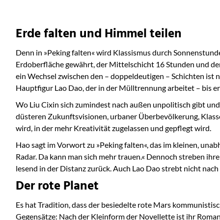
Erde falten und Himmel teilen
Denn in »Peking falten« wird Klassismus durch Sonnenstunde
Erdoberfläche gewährt, der Mittelschicht 16 Stunden und der
ein Wechsel zwischen den – doppeldeutigen – Schichten ist ni
Hauptfigur Lao Dao, der in der Mülltrennung arbeitet – bis er
Wo Liu Cixin sich zumindest nach außen unpolitisch gibt und
düsteren Zukunftsvisionen, urbaner Überbevölkerung, Klassen
wird, in der mehr Kreativität zugelassen und gepflegt wird.
Hao sagt im Vorwort zu »Peking falten«, das im kleinen, unab
Radar. Da kann man sich mehr trauen.« Dennoch streben ihre F
lesend in der Distanz zurück. Auch Lao Dao strebt nicht nach
Der rote Planet
Es hat Tradition, dass der besiedelte rote Mars kommunistisc
Gegensätze: Nach der Kleinform der Novellette ist ihr Roman