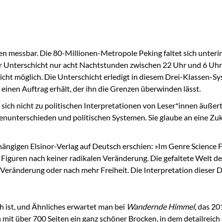
n messbar. Die 80-Millionen-Metropole Peking faltet sich unterir
 Unterschicht nur acht Nachtstunden zwischen 22 Uhr und 6 Uhr mo
cht möglich. Die Unterschicht erledigt in diesem Drei-Klassen-Sy
 einen Auftrag erhält, der ihn die Grenzen überwinden lässt.
 sich nicht zu politischen Interpretationen von Leser*innen äuße
unterschieden und politischen Systemen. Sie glaube an eine Zukun
hängigen Elsinor-Verlag auf Deutsch erschien: »Im Genre Science Fi
iguren nach keiner radikalen Veränderung. Die gefaltete Welt des 
 Veränderung oder nach mehr Freiheit. Die Interpretation dieser D
h ist, und Ähnliches erwartet man bei
Wandernde Himmel
, das 20
 mit über 700 Seiten ein ganz schöner Brocken, in dem detailreic