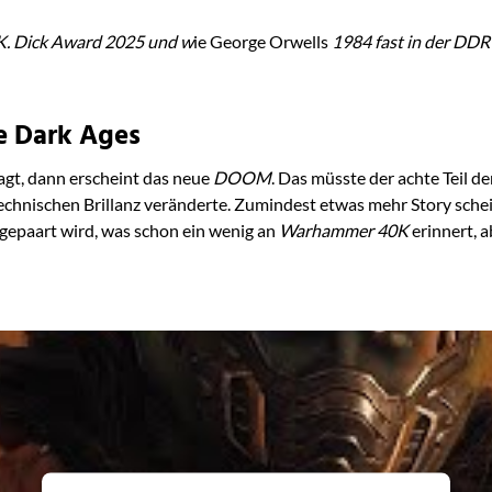
K. Dick Award 2025 und w
ie George Orwells
1984
fast in der DDR
e Dark Ages
agt, dann erscheint das neue
DOOM
. Das müsste der achte Teil d
echnischen Brillanz veränderte. Zumindest etwas mehr Story sche
k gepaart wird, was schon ein wenig an
Warhammer 40K
erinnert, a